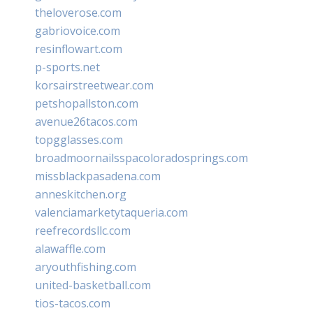
theloverose.com
gabriovoice.com
resinflowart.com
p-sports.net
korsairstreetwear.com
petshopallston.com
avenue26tacos.com
topgglasses.com
broadmoornailsspacoloradosprings.com
missblackpasadena.com
anneskitchen.org
valenciamarketytaqueria.com
reefrecordsllc.com
alawaffle.com
aryouthfishing.com
united-basketball.com
tios-tacos.com