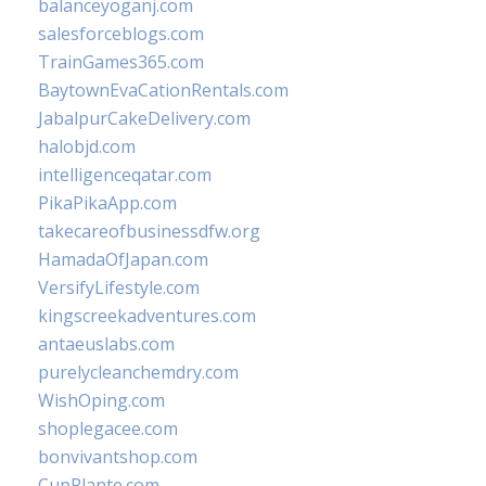
balanceyoganj.com
salesforceblogs.com
TrainGames365.com
BaytownEvaCationRentals.com
JabalpurCakeDelivery.com
halobjd.com
intelligenceqatar.com
PikaPikaApp.com
takecareofbusinessdfw.org
HamadaOfJapan.com
VersifyLifestyle.com
kingscreekadventures.com
antaeuslabs.com
purelycleanchemdry.com
WishOping.com
shoplegacee.com
bonvivantshop.com
CupPlante.com