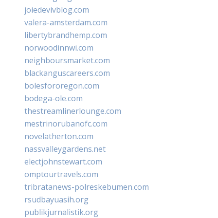
joiedevivblog.com
valera-amsterdam.com
libertybrandhemp.com
norwoodinnwi.com
neighboursmarket.com
blackanguscareers.com
bolesfororegon.com
bodega-ole.com
thestreamlinerlounge.com
mestrinorubanofc.com
novelatherton.com
nassvalleygardens.net
electjohnstewart.com
omptourtravels.com
tribratanews-polreskebumen.com
rsudbayuasih.org
publikjurnalistik.org