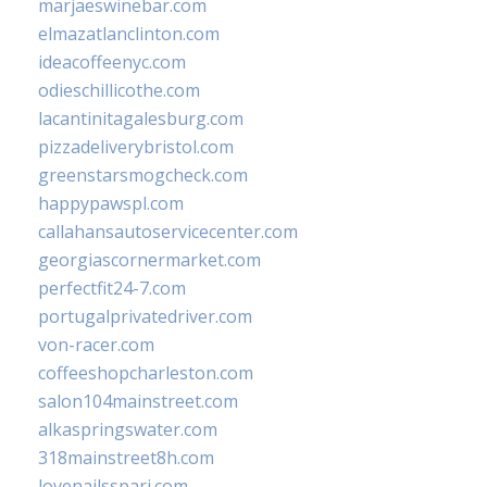
marjaeswinebar.com
elmazatlanclinton.com
ideacoffeenyc.com
odieschillicothe.com
lacantinitagalesburg.com
pizzadeliverybristol.com
greenstarsmogcheck.com
happypawspl.com
callahansautoservicecenter.com
georgiascornermarket.com
perfectfit24-7.com
portugalprivatedriver.com
von-racer.com
coffeeshopcharleston.com
salon104mainstreet.com
alkaspringswater.com
318mainstreet8h.com
lovenailsspari.com