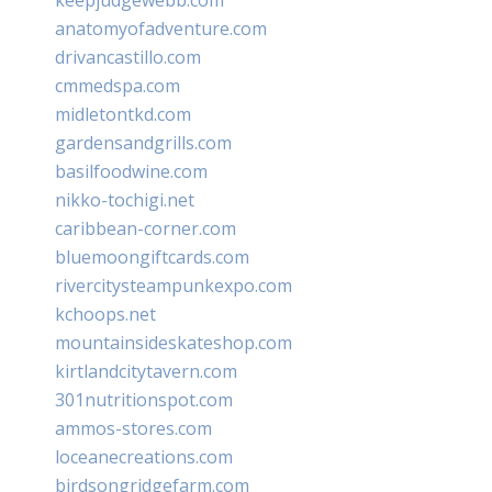
anatomyofadventure.com
drivancastillo.com
cmmedspa.com
midletontkd.com
gardensandgrills.com
basilfoodwine.com
nikko-tochigi.net
caribbean-corner.com
bluemoongiftcards.com
rivercitysteampunkexpo.com
kchoops.net
mountainsideskateshop.com
kirtlandcitytavern.com
301nutritionspot.com
ammos-stores.com
loceanecreations.com
birdsongridgefarm.com