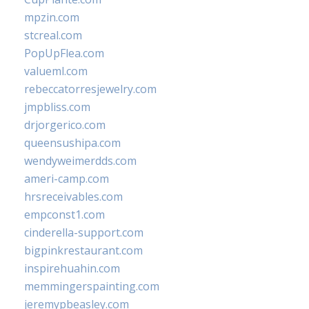
mpzin.com
stcreal.com
PopUpFlea.com
valueml.com
rebeccatorresjewelry.com
jmpbliss.com
drjorgerico.com
queensushipa.com
wendyweimerdds.com
ameri-camp.com
hrsreceivables.com
empconst1.com
cinderella-support.com
bigpinkrestaurant.com
inspirehuahin.com
memmingerspainting.com
jeremypbeasley.com