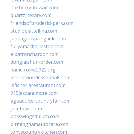
oakberry-kuwait.com
quartzliterary.com
friendsofbroderickpark.com
studiopiattellina.com
jannagrillspringfield.com
fujiyamacharleston.com
elpatronchardon.com
donglaishun-order.com
fiamc-rome2022.org
mariceworldessentials.com
lafisheriarestaurant.com
915jazzandmore.com
aguadulce-countryfair.com
jakehovis.com
bosswingsduluth.com
birminghamautocare.com
tonyscountrykitchen.com