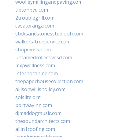
woolleymillingandpaving.com
uptonpvd.com
2troublegrill.com
casateranga.com
sticksandstonesstudiooh.com
walkers-treeservice.com
shopmossi.com
untamedcollectivesd.com
mxpwellness.com
infernocanine.com
thepaperhousecollection.com
allisonwillisholley.com
solslite.org
portwayinn.com
djmaddogmusic.com
thesoundarchitects.com
allin1roofing.com
keepjudgewebb.com