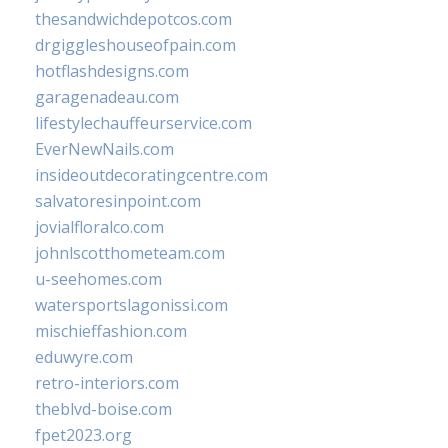
thesandwichdepotcos.com
drgiggleshouseofpain.com
hotflashdesigns.com
garagenadeau.com
lifestylechauffeurservice.com
EverNewNails.com
insideoutdecoratingcentre.com
salvatoresinpoint.com
jovialfloralco.com
johnlscotthometeam.com
u-seehomes.com
watersportslagonissi.com
mischieffashion.com
eduwyre.com
retro-interiors.com
theblvd-boise.com
fpet2023.org