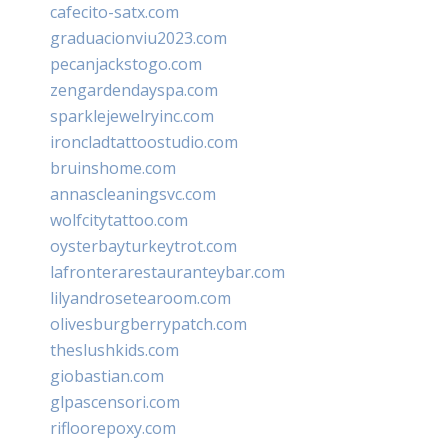
cafecito-satx.com
graduacionviu2023.com
pecanjackstogo.com
zengardendayspa.com
sparklejewelryinc.com
ironcladtattoostudio.com
bruinshome.com
annascleaningsvc.com
wolfcitytattoo.com
oysterbayturkeytrot.com
lafronterarestauranteybar.com
lilyandrosetearoom.com
olivesburgberrypatch.com
theslushkids.com
giobastian.com
glpascensori.com
rifloorepoxy.com