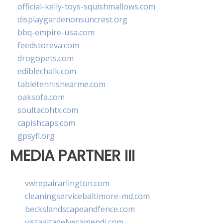
official-kelly-toys-squishmallows.com
displaygardenonsuncrest.org
bbq-empire-usa.com
feedstoreva.com
drogopets.com
ediblechalk.com
tabletennisnearme.com
oaksofa.com
soultacohtx.com
capishcaps.com
gpsyfl.org
MEDIA PARTNER III
vwrepairarlington.com
cleaningservicebaltimore-md.com
beckslandscapeandfence.com
vistaaltadelveramendi.com