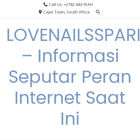
Skip
Call Us: +2782 444 YEAH
to
Cape Town, South Africa
content
LOVENAILSSPAR
– Informasi
Seputar Peran
Internet Saat
Ini