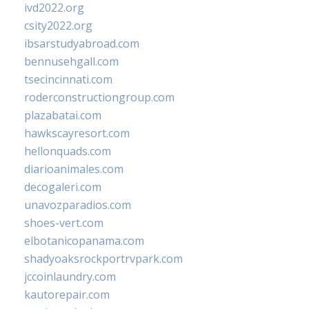
ivd2022.org
csity2022.org
ibsarstudyabroad.com
bennusehgall.com
tsecincinnati.com
roderconstructiongroup.com
plazabatai.com
hawkscayresort.com
hellonquads.com
diarioanimales.com
decogaleri.com
unavozparadios.com
shoes-vert.com
elbotanicopanama.com
shadyoaksrockportrvpark.com
jccoinlaundry.com
kautorepair.com