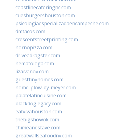
coastlinecateringnc.com
cuesburgershouston.com
psicologiaespecializadaencampeche.com
dmtacos.com
crescentstreetprinting.com
hornopizza.com
driveadragster.com
hematologa.com
lizaivanov.com
guesttinyhomes.com
home-plow-by-meyer.com
palatelatincuisine.com
blackdoglegacy.com
eatvivahouston.com
thebigshowok.com
chimeandstave.com
greatwallseafoodny.com