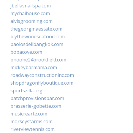
jbellasnailspa.com
mychaihouse.com
alvisgrooming.com
thegeorginaestate.com
blythewoodseafood.com
paolosdelibangkok.com
bobacove.com
phoone24brookfield.com
mickeybarmama.com
roadwayconstructioninc.com
shopdragonflyboutique.com
sportszilla.org
batchprovisionsbar.com
brasserie-gobette.com
musicrearte.com
morseysfarms.com
riverviewtennis.com