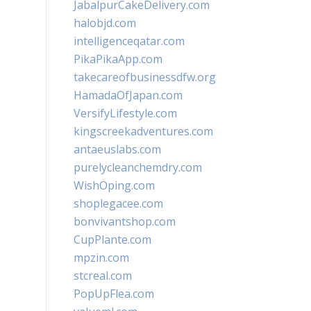
JabalpurCakeDelivery.com
halobjd.com
intelligenceqatar.com
PikaPikaApp.com
takecareofbusinessdfw.org
HamadaOfJapan.com
VersifyLifestyle.com
kingscreekadventures.com
antaeuslabs.com
purelycleanchemdry.com
WishOping.com
shoplegacee.com
bonvivantshop.com
CupPlante.com
mpzin.com
stcreal.com
PopUpFlea.com