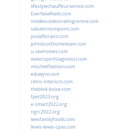
lifestylechauffeurservice.com
EverNewNails.com
insideoutdecoratingcentre.com
salvatoresinpoint.com
jovialfloralco.com
johnlscotthometeam.com
u-seehomes.com
watersportslagonissi.com
mischieffashion.com
eduwyre.com
retro-interiors.com
theblvd-boise.com
fpet2023.org
e-smart2022.org
ngrc2022.org
leesfamilyfoods.com
lewis-lewis-cpas.com