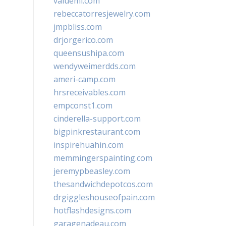
valueml.com
rebeccatorresjewelry.com
jmpbliss.com
drjorgerico.com
queensushipa.com
wendyweimerdds.com
ameri-camp.com
hrsreceivables.com
empconst1.com
cinderella-support.com
bigpinkrestaurant.com
inspirehuahin.com
memmingerspainting.com
jeremypbeasley.com
thesandwichdepotcos.com
drgiggleshouseofpain.com
hotflashdesigns.com
garagenadeau.com