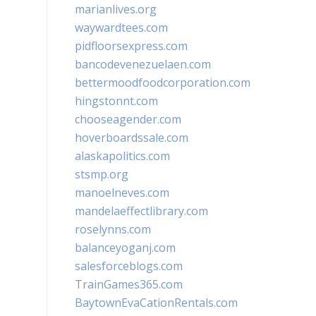
marianlives.org
waywardtees.com
pidfloorsexpress.com
bancodevenezuelaen.com
bettermoodfoodcorporation.com
hingstonnt.com
chooseagender.com
hoverboardssale.com
alaskapolitics.com
stsmp.org
manoelneves.com
mandelaeffectlibrary.com
roselynns.com
balanceyoganj.com
salesforceblogs.com
TrainGames365.com
BaytownEvaCationRentals.com