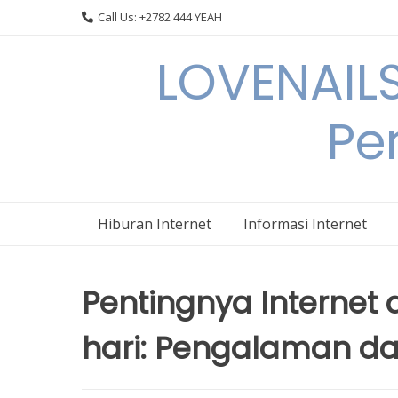
Skip
Call Us: +2782 444 YEAH
to
content
LOVENAILS
Per
Hiburan Internet
Informasi Internet
Pentingnya Internet
hari: Pengalaman d