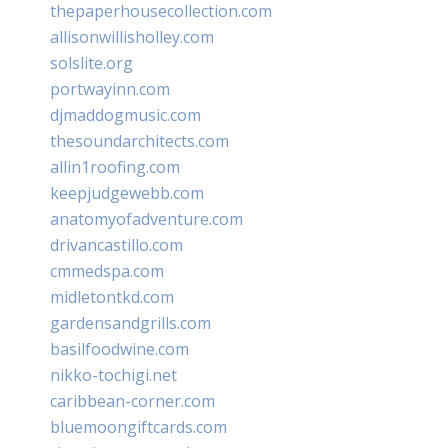
thepaperhousecollection.com
allisonwillisholley.com
solslite.org
portwayinn.com
djmaddogmusic.com
thesoundarchitects.com
allin1roofing.com
keepjudgewebb.com
anatomyofadventure.com
drivancastillo.com
cmmedspa.com
midletontkd.com
gardensandgrills.com
basilfoodwine.com
nikko-tochigi.net
caribbean-corner.com
bluemoongiftcards.com