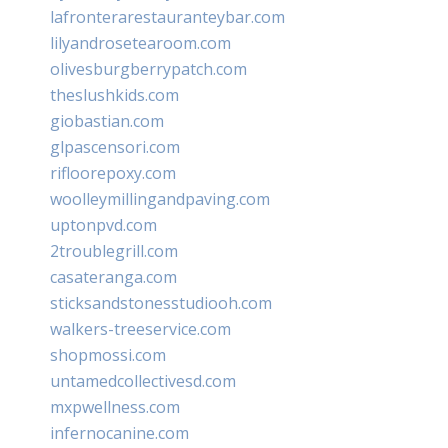
lafronterarestauranteybar.com
lilyandrosetearoom.com
olivesburgberrypatch.com
theslushkids.com
giobastian.com
glpascensori.com
rifloorepoxy.com
woolleymillingandpaving.com
uptonpvd.com
2troublegrill.com
casateranga.com
sticksandstonesstudiooh.com
walkers-treeservice.com
shopmossi.com
untamedcollectivesd.com
mxpwellness.com
infernocanine.com