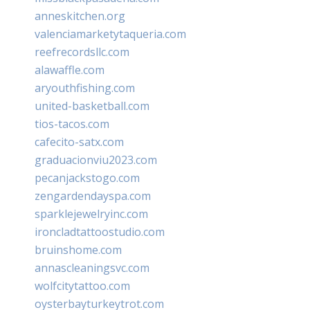
anneskitchen.org
valenciamarketytaqueria.com
reefrecordsllc.com
alawaffle.com
aryouthfishing.com
united-basketball.com
tios-tacos.com
cafecito-satx.com
graduacionviu2023.com
pecanjackstogo.com
zengardendayspa.com
sparklejewelryinc.com
ironcladtattoostudio.com
bruinshome.com
annascleaningsvc.com
wolfcitytattoo.com
oysterbayturkeytrot.com