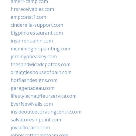
ameri-camp.com
hrsreceivables.com
empconst1.com
cinderella-support.com
bigpinkrestaurant.com
inspirehuahin.com
memmingerspainting.com
jeremypbeasley.com
thesandwichdepotcos.com
drgiggleshouseofpain.com
hotflashdesigns.com
garagenadeau.com
lifestylechauffeurservice.com
EverNewNails.com
insideoutdecoratingcentre.com
salvatoresinpoint.com
jovialfloralco.com
johnlscotthometeam.com