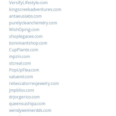
VersifyLifestyle.com
kingscreekadventures.com
antaeuslabs.com
purelycleanchemdry.com
WishOping.com
shoplegacee.com
bonvivantshop.com
CupPlante.com
mpzin.com
stcreal.com
PopUpFlea.com
valueml.com
rebeccatorresjewelry.com
jmpbliss.com
drjorgerico.com
queensushipa.com
wendyweimerdds.com