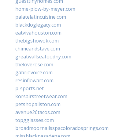
guesttinyhomes.com
home-plow-by-meyer.com
palatelatincuisine.com
blackdoglegacy.com
eatvivahouston.com
thebigshowok.com
chimeandstave.com
greatwallseafoodny.com
theloverose.com
gabriovoice.com
resinflowart.com
p-sports.net
korsairstreetwear.com
petshopallston.com
avenue26tacos.com
topgglasses.com
broadmoornailsspacoloradosprings.com
missblackpasadena.com