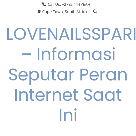
Skip
Call Us: +2782 444 YEAH
to
Cape Town, South Africa
content
LOVENAILSSPAR
– Informasi
Seputar Peran
Internet Saat
Ini