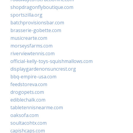
shopdragonflyboutique.com
sportszilla.org
batchprovisionsbar.com
brasserie-gobette.com
musicrearte.com
morseysfarms.com
riverviewtennis.com
official-kelly-toys-squishmallows.com
displaygardenonsuncrest.org
bbq-empire-usa.com
feedstoreva.com
drogopets.com
ediblechalk.com
tabletennisnearme.com
oaksofa.com
soultacohtx.com
capishcaps.com