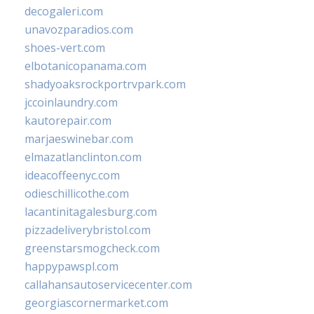
decogaleri.com
unavozparadios.com
shoes-vert.com
elbotanicopanama.com
shadyoaksrockportrvpark.com
jccoinlaundry.com
kautorepair.com
marjaeswinebar.com
elmazatlanclinton.com
ideacoffeenyc.com
odieschillicothe.com
lacantinitagalesburg.com
pizzadeliverybristol.com
greenstarsmogcheck.com
happypawspl.com
callahansautoservicecenter.com
georgiascornermarket.com