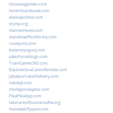
chooseagender.com
hoverboardssale.com
alaskapolitics.com
stsmp.org
manoelneves.com
mandelaeffectlibrary.com
roselynns.com
balanceyoganj.com
salesforceblogs.com
TrainGames365.com
BaytownEvaCationRentals.com
JabalpurCakeDelivery.com
halobjd.com
intelligenceqatar.com
PikaPikaApp.com
takecareofbusinessdfw.org
HamadaOfJapan.com