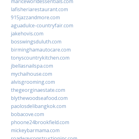
mariceworldessentials.com
lafisheriarestaurant.com
915jazzandmore.com
aguadulce-countryfair.com
jakehovis.com
bosswingsduluth.com
birminghamautocare.com
tonyscountrykitchen.com
jbellasnailspa.com
mychaihouse.com
alvisgrooming.com
thegeorginaestate.com
blythewoodseafood.com
paolosdelibangkok.com
bobacove.com
phoone24brookfield.com
mickeybarmama.com
roadwayconstructioninc.com