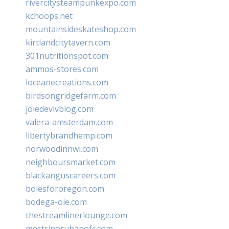
rivercitysteampunkexpo.com
kchoops.net
mountainsideskateshop.com
kirtlandcitytavern.com
301nutritionspot.com
ammos-stores.com
loceanecreations.com
birdsongridgefarm.com
joiedevivblog.com
valera-amsterdam.com
libertybrandhemp.com
norwoodinnwi.com
neighboursmarket.com
blackanguscareers.com
bolesfororegon.com
bodega-ole.com
thestreamlinerlounge.com
mestrinorubanofc.com