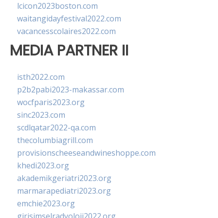
lcicon2023boston.com
waitangidayfestival2022.com
vacancesscolaires2022.com
MEDIA PARTNER II
isth2022.com
p2b2pabi2023-makassar.com
wocfparis2023.org
sinc2023.com
scdlqatar2022-qa.com
thecolumbiagrill.com
provisionscheeseandwineshoppe.com
khedi2023.org
akademikgeriatri2023.org
marmarapediatri2023.org
emchie2023.org
girisimselradyoloji2022.org