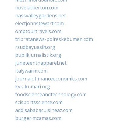
novelatherton.com
nassvalleygardens.net
electjohnstewart.com
omptourtravels.com
tribratanews-polreskebumen.com
rsudbayuasih.org
publikjurnalistik.org
juneteenthapparel.net
italywarm.com
journaloffinanceeconomics.com
kvk-kumari.org
foodscienceandtechnology.com
scisportsscience.com
addisababacuisineaz.com
burgerimcamas.com