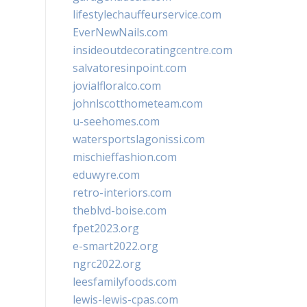
lifestylechauffeurservice.com
EverNewNails.com
insideoutdecoratingcentre.com
salvatoresinpoint.com
jovialfloralco.com
johnlscotthometeam.com
u-seehomes.com
watersportslagonissi.com
mischieffashion.com
eduwyre.com
retro-interiors.com
theblvd-boise.com
fpet2023.org
e-smart2022.org
ngrc2022.org
leesfamilyfoods.com
lewis-lewis-cpas.com