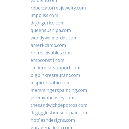
valueml.com
rebeccatorresjewelry.com
jmpbliss.com
drjorgerico.com
queensushipa.com
wendyweimerdds.com
ameri-camp.com
hrsreceivables.com
empconst1.com
cinderella-support.com
bigpinkrestaurant.com
inspirehuahin.com
memmingerspainting.com
jeremypbeasley.com
thesandwichdepotcos.com
drgiggleshouseofpain.com
hotflashdesigns.com
garagenadeau.com