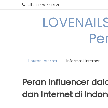
Skip
Call Us: +2782 444 YEAH
to
content
LOVENAILS
Per
Hiburan Internet
Informasi Internet
Peran Influencer d
dan Internet di Indo