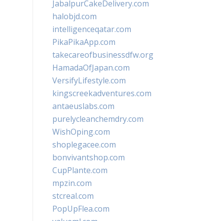
JabalpurCakeDelivery.com
halobjd.com
intelligenceqatar.com
PikaPikaApp.com
takecareofbusinessdfw.org
HamadaOfJapan.com
VersifyLifestyle.com
kingscreekadventures.com
antaeuslabs.com
purelycleanchemdry.com
WishOping.com
shoplegacee.com
bonvivantshop.com
CupPlante.com
mpzin.com
stcreal.com
PopUpFlea.com