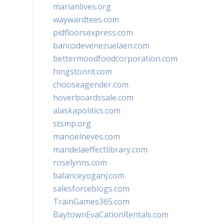
marianlives.org
waywardtees.com
pidfloorsexpress.com
bancodevenezuelaen.com
bettermoodfoodcorporation.com
hingstonnt.com
chooseagender.com
hoverboardssale.com
alaskapolitics.com
stsmp.org
manoelneves.com
mandelaeffectlibrary.com
roselynns.com
balanceyoganj.com
salesforceblogs.com
TrainGames365.com
BaytownEvaCationRentals.com