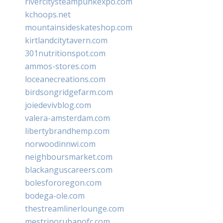
rivercitysteampunkexpo.com
kchoops.net
mountainsideskateshop.com
kirtlandcitytavern.com
301nutritionspot.com
ammos-stores.com
loceanecreations.com
birdsongridgefarm.com
joiedevivblog.com
valera-amsterdam.com
libertybrandhemp.com
norwoodinnwi.com
neighboursmarket.com
blackanguscareers.com
bolesfororegon.com
bodega-ole.com
thestreamlinerlounge.com
mestrinorubanofc.com