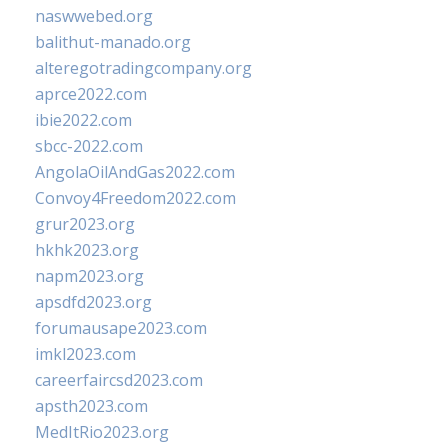
naswwebed.org
balithut-manado.org
alteregotradingcompany.org
aprce2022.com
ibie2022.com
sbcc-2022.com
AngolaOilAndGas2022.com
Convoy4Freedom2022.com
grur2023.org
hkhk2023.org
napm2023.org
apsdfd2023.org
forumausape2023.com
imkl2023.com
careerfaircsd2023.com
apsth2023.com
MedItRio2023.org