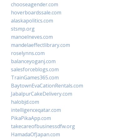
chooseagender.com
hoverboardssale.com
alaskapolitics.com
stsmp.org
manoelneves.com
mandelaeffectlibrary.com
roselynns.com
balanceyoganj.com
salesforceblogs.com
TrainGames365.com
BaytownEvaCationRentals.com
JabalpurCakeDelivery.com
halobjd.com
intelligenceqatar.com
PikaPikaApp.com
takecareofbusinessdfw.org
HamadaOfJapan.com