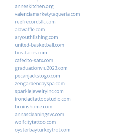
anneskitchen.org
valenciamarketytaqueria.com
reefrecordsllc.com
alawaffle.com
aryouthfishing.com
united-basketball.com
tios-tacos.com
cafecito-satx.com
graduacionviu2023.com
pecanjackstogo.com
zengardendayspa.com
sparklejewelryinc.com
ironcladtattoostudio.com
bruinshome.com
annascleaningsvc.com
wolfcitytattoo.com
oysterbayturkeytrot.com