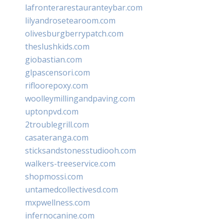
lafronterarestauranteybar.com
lilyandrosetearoom.com
olivesburgberrypatch.com
theslushkids.com
giobastian.com
glpascensori.com
rifloorepoxy.com
woolleymillingandpaving.com
uptonpvd.com
2troublegrill.com
casateranga.com
sticksandstonesstudiooh.com
walkers-treeservice.com
shopmossi.com
untamedcollectivesd.com
mxpwellness.com
infernocanine.com