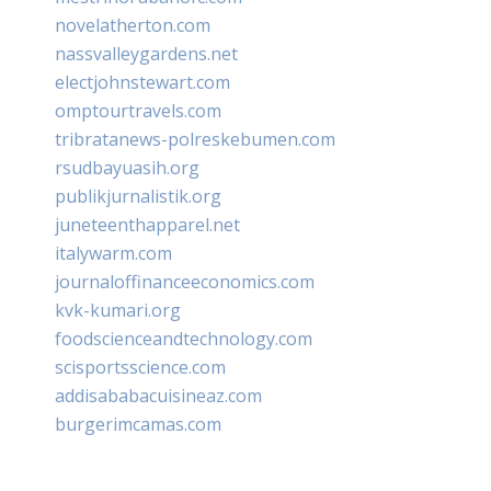
novelatherton.com
nassvalleygardens.net
electjohnstewart.com
omptourtravels.com
tribratanews-polreskebumen.com
rsudbayuasih.org
publikjurnalistik.org
juneteenthapparel.net
italywarm.com
journaloffinanceeconomics.com
kvk-kumari.org
foodscienceandtechnology.com
scisportsscience.com
addisababacuisineaz.com
burgerimcamas.com