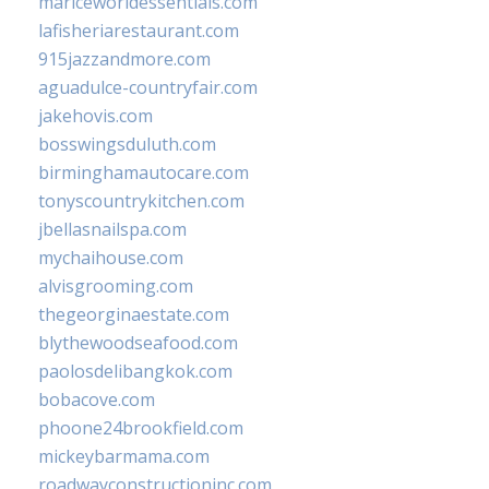
mariceworldessentials.com
lafisheriarestaurant.com
915jazzandmore.com
aguadulce-countryfair.com
jakehovis.com
bosswingsduluth.com
birminghamautocare.com
tonyscountrykitchen.com
jbellasnailspa.com
mychaihouse.com
alvisgrooming.com
thegeorginaestate.com
blythewoodseafood.com
paolosdelibangkok.com
bobacove.com
phoone24brookfield.com
mickeybarmama.com
roadwayconstructioninc.com