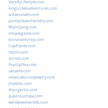
VersifyLifestyle.com
kingscreekadventures.com
antaeuslabs.com
purelycleanchemdry.com
WishOping.com
shoplegacee.com
bonvivantshop.com
CupPlante.com
mpzin.com
stcreal.com
PopUpFlea.com
valueml.com
rebeccatorresjewelry.com
jmpbliss.com
drjorgerico.com
queensushipa.com
wendyweimerdds.com