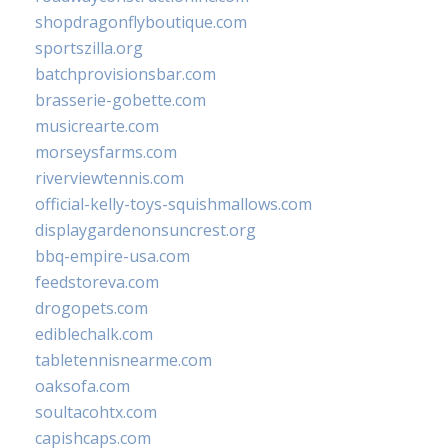
shopdragonflyboutique.com
sportszilla.org
batchprovisionsbar.com
brasserie-gobette.com
musicrearte.com
morseysfarms.com
riverviewtennis.com
official-kelly-toys-squishmallows.com
displaygardenonsuncrest.org
bbq-empire-usa.com
feedstoreva.com
drogopets.com
ediblechalk.com
tabletennisnearme.com
oaksofa.com
soultacohtx.com
capishcaps.com