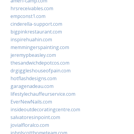
ameri-camp.com
hrsreceivables.com
empconst1.com
cinderella-support.com
bigpinkrestaurant.com
inspirehuahin.com
memmingerspainting.com
jeremypbeasley.com
thesandwichdepotcos.com
drgiggleshouseofpain.com
hotflashdesigns.com
garagenadeau.com
lifestylechauffeurservice.com
EverNewNails.com
insideoutdecoratingcentre.com
salvatoresinpoint.com
jovialfloralco.com
johnlscotthometeam.com