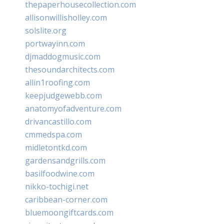
thepaperhousecollection.com
allisonwillisholley.com
solslite.org
portwayinn.com
djmaddogmusic.com
thesoundarchitects.com
allin1roofing.com
keepjudgewebb.com
anatomyofadventure.com
drivancastillo.com
cmmedspa.com
midletontkd.com
gardensandgrills.com
basilfoodwine.com
nikko-tochigi.net
caribbean-corner.com
bluemoongiftcards.com