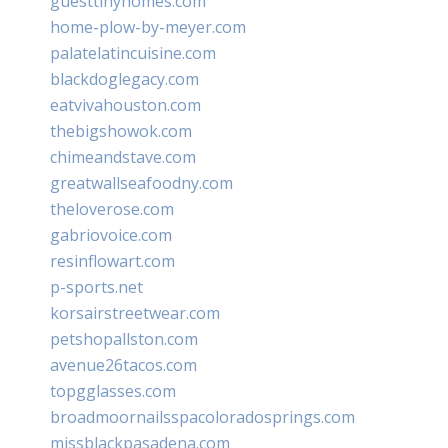
guesttinyhomes.com
home-plow-by-meyer.com
palatelatincuisine.com
blackdoglegacy.com
eatvivahouston.com
thebigshowok.com
chimeandstave.com
greatwallseafoodny.com
theloverose.com
gabriovoice.com
resinflowart.com
p-sports.net
korsairstreetwear.com
petshopallston.com
avenue26tacos.com
topgglasses.com
broadmoornailsspacoloradosprings.com
missblackpasadena.com