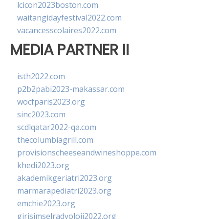
lcicon2023boston.com
waitangidayfestival2022.com
vacancesscolaires2022.com
MEDIA PARTNER II
isth2022.com
p2b2pabi2023-makassar.com
wocfparis2023.org
sinc2023.com
scdlqatar2022-qa.com
thecolumbiagrill.com
provisionscheeseandwineshoppe.com
khedi2023.org
akademikgeriatri2023.org
marmarapediatri2023.org
emchie2023.org
girisimselradyoloji2022.org