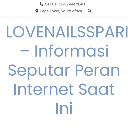
Skip
Call Us: +2782 444 YEAH
to
Cape Town, South Africa
content
LOVENAILSSPAR
– Informasi
Seputar Peran
Internet Saat
Ini