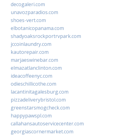
decogaleri.com
unavozparadios.com
shoes-vert.com
elbotanicopanama.com
shadyoaksrockportrvpark.com
jccoinlaundry.com
kautorepair.com
marjaeswinebar.com
elmazatlanclinton.com
ideacoffeenyc.com
odieschillicothe.com
lacantinitagalesburg.com
pizzadeliverybristol.com
greenstarsmogcheck.com
happypawspl.com
callahansautoservicecenter.com
georgiascornermarket.com