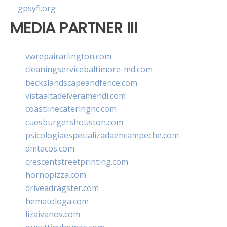
gpsyfl.org
MEDIA PARTNER III
vwrepairarlington.com
cleaningservicebaltimore-md.com
beckslandscapeandfence.com
vistaaltadelveramendi.com
coastlinecateringnc.com
cuesburgershouston.com
psicologiaespecializadaencampeche.com
dmtacos.com
crescentstreetprinting.com
hornopizza.com
driveadragster.com
hematologa.com
lizaivanov.com