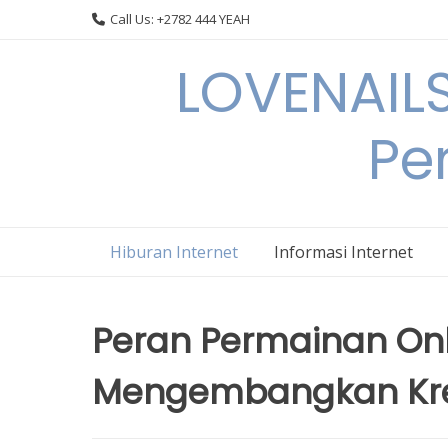
Skip
Call Us: +2782 444 YEAH
to
content
LOVENAILS
Per
Hiburan Internet
Informasi Internet
Peran Permainan Onl
Mengembangkan Krea