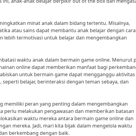
 ini, anak-anak belajar berpikir out of the box dan mengas
eningkatkan minat anak dalam bidang tertentu. Misalnya,
ka atau sains dapat membantu anak belajar dengan cara
n lebih termotivasi untuk belajar dan mengembangkan
embatasi waktu anak dalam bermain game online. Menurut 
ermainan online dapat memberikan manfaat bagi perkemba
dihabiskan untuk bermain game dapat mengganggu aktivitas 
seperti belajar, berinteraksi dengan teman sebaya, dan
ng memiliki peran yang penting dalam mengembangkan
 kita perlu melakukan pengawasan dan memberikan batasan
lokasikan waktu mereka antara bermain game online dan
angan mereka. Jadi, mari kita bijak dalam mengelola waktu
 dan berkembang dengan baik.