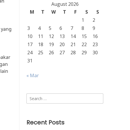
ah
August 2026
M
T
W
T
F
S
S
1
2
3
4
5
6
7
8
9
 yang
10
11
12
13
14
15
16
17
18
19
20
21
22
23
24
25
26
27
28
29
30
pakar
31
ngan
lain
« Mar
Search
for:
Recent Posts