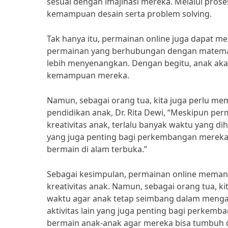
sesuai dengan imajinasi mereka. Melalui proses
kemampuan desain serta problem solving.
Tak hanya itu, permainan online juga dapat m
permainan yang berhubungan dengan matemati
lebih menyenangkan. Dengan begitu, anak aka
kemampuan mereka.
Namun, sebagai orang tua, kita juga perlu m
pendidikan anak, Dr. Rita Dewi, “Meskipun p
kreativitas anak, terlalu banyak waktu yang 
yang juga penting bagi perkembangan mereka, 
bermain di alam terbuka.”
Sebagai kesimpulan, permainan online mema
kreativitas anak. Namun, sebagai orang tua,
waktu agar anak tetap seimbang dalam menga
aktivitas lain yang juga penting bagi perkemb
bermain anak-anak agar mereka bisa tumbuh