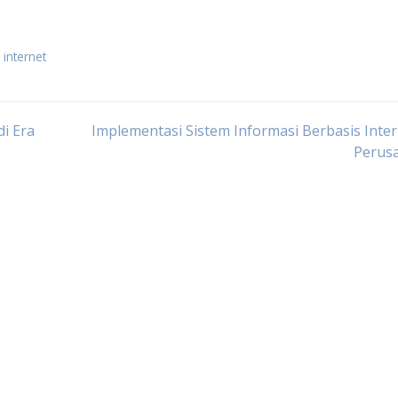
 internet
i Era
Implementasi Sistem Informasi Berbasis Inter
Perus