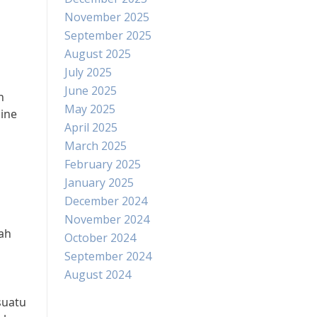
November 2025
September 2025
August 2025
July 2025
June 2025
n
May 2025
ine
April 2025
March 2025
February 2025
January 2025
December 2024
November 2024
ah
October 2024
September 2024
August 2024
suatu