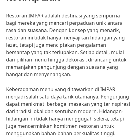
Restoran IMPAR adalah destinasi yang sempurna
bagi mereka yang mencari perpaduan unik antara
rasa dan suasana. Dengan konsep yang menarik,
restoran ini tidak hanya menyajikan hidangan yang
lezat, tetapi juga menciptakan pengalaman
bersantap yang tak terlupakan. Setiap detail, mulai
dari pilihan menu hingga dekorasi, dirancang untuk
memanjakan pengunjung dengan suasana yang
hangat dan menyenangkan.
Keberagaman menu yang ditawarkan di IMPAR
menjadi salah satu daya tarik utamanya. Pengunjung
dapat menikmati berbagai masakan yang terinspirasi
dari tradisi lokal dan sentuhan modern. Hidangan-
hidangan ini tidak hanya menggugah selera, tetapi
juga mencerminkan komitmen restoran untuk
menggunakan bahan-bahan berkualitas tinggi.