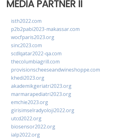
MEDIA PARTNER II
isth2022.com
p2b2pabi2023-makassar.com
wocfparis2023.org
sinc2023.com
scdlqatar2022-qa.com
thecolumbiagrill.com
provisionscheeseandwineshoppe.com
khedi2023.org
akademikgeriatri2023.org
marmarapediatri2023.org
emchie2023.org
girisimselradyoloji2022.org
utcd2022.org
biosensor2022.org
ialp2022.org