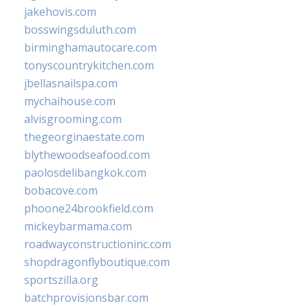
jakehovis.com
bosswingsduluth.com
birminghamautocare.com
tonyscountrykitchen.com
jbellasnailspa.com
mychaihouse.com
alvisgrooming.com
thegeorginaestate.com
blythewoodseafood.com
paolosdelibangkok.com
bobacove.com
phoone24brookfield.com
mickeybarmama.com
roadwayconstructioninc.com
shopdragonflyboutique.com
sportszilla.org
batchprovisionsbar.com