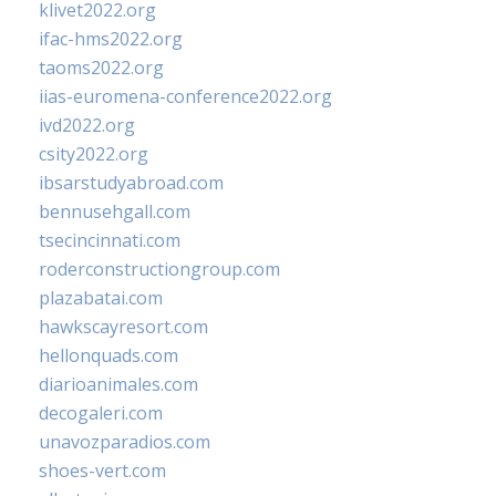
klivet2022.org
ifac-hms2022.org
taoms2022.org
iias-euromena-conference2022.org
ivd2022.org
csity2022.org
ibsarstudyabroad.com
bennusehgall.com
tsecincinnati.com
roderconstructiongroup.com
plazabatai.com
hawkscayresort.com
hellonquads.com
diarioanimales.com
decogaleri.com
unavozparadios.com
shoes-vert.com