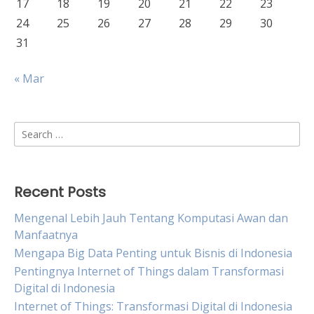
17
18
19
20
21
22
23
24
25
26
27
28
29
30
31
« Mar
Search
for:
Recent Posts
Mengenal Lebih Jauh Tentang Komputasi Awan dan
Manfaatnya
Mengapa Big Data Penting untuk Bisnis di Indonesia
Pentingnya Internet of Things dalam Transformasi
Digital di Indonesia
Internet of Things: Transformasi Digital di Indonesia