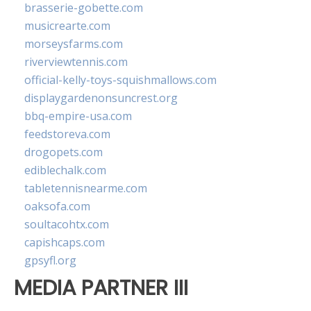
brasserie-gobette.com
musicrearte.com
morseysfarms.com
riverviewtennis.com
official-kelly-toys-squishmallows.com
displaygardenonsuncrest.org
bbq-empire-usa.com
feedstoreva.com
drogopets.com
ediblechalk.com
tabletennisnearme.com
oaksofa.com
soultacohtx.com
capishcaps.com
gpsyfl.org
MEDIA PARTNER III