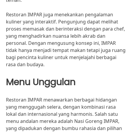
teman.
Restoran IMPAR juga menekankan pengalaman
kuliner yang interaktif. Pengunjung dapat melihat
proses memasak dan berinteraksi dengan para chef,
yang menghadirkan nuansa lebih akrab dan
personal. Dengan mengusung konsep ini, IMPAR
tidak hanya menjadi tempat makan tetapi juga ruang
bagi pencinta kuliner untuk menjelajahi berbagai
rasa dan budaya.
Menu Unggulan
Restoran IMPAR menawarkan berbagai hidangan
yang menggugah selera, dengan kombinasi rasa
lokal dan internasional yang harmonis. Salah satu
menu andalan mereka adalah Nasi Goreng IMPAR,
yang dipadukan dengan bumbu rahasia dan pilihan