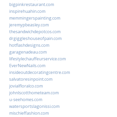
bigpinkrestaurant.com
inspirehuahin.com
memmingerspainting.com
jeremypbeasley.com
thesandwichdepotcos.com
drgiggleshouseofpain.com
hotflashdesigns.com
garagenadeau.com
lifestylechauffeurservice.com
EverNewNails.com
insideoutdecoratingcentre.com
salvatoresinpoint.com
jovialfloralco.com
johnlscotthometeam.com
u-seehomes.com
watersportslagonissi.com
mischieffashion.com