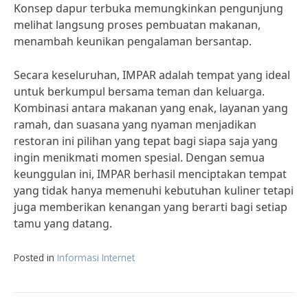
Konsep dapur terbuka memungkinkan pengunjung
melihat langsung proses pembuatan makanan,
menambah keunikan pengalaman bersantap.
Secara keseluruhan, IMPAR adalah tempat yang ideal
untuk berkumpul bersama teman dan keluarga.
Kombinasi antara makanan yang enak, layanan yang
ramah, dan suasana yang nyaman menjadikan
restoran ini pilihan yang tepat bagi siapa saja yang
ingin menikmati momen spesial. Dengan semua
keunggulan ini, IMPAR berhasil menciptakan tempat
yang tidak hanya memenuhi kebutuhan kuliner tetapi
juga memberikan kenangan yang berarti bagi setiap
tamu yang datang.
Posted in
Informasi Internet