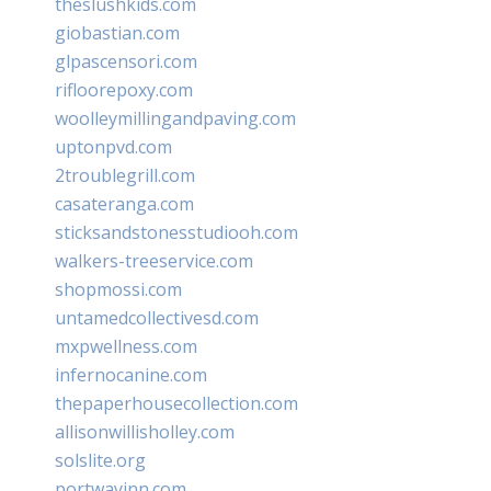
theslushkids.com
giobastian.com
glpascensori.com
rifloorepoxy.com
woolleymillingandpaving.com
uptonpvd.com
2troublegrill.com
casateranga.com
sticksandstonesstudiooh.com
walkers-treeservice.com
shopmossi.com
untamedcollectivesd.com
mxpwellness.com
infernocanine.com
thepaperhousecollection.com
allisonwillisholley.com
solslite.org
portwayinn.com