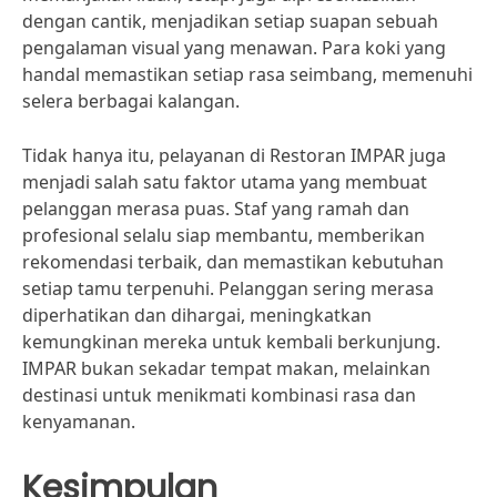
dengan cantik, menjadikan setiap suapan sebuah
pengalaman visual yang menawan. Para koki yang
handal memastikan setiap rasa seimbang, memenuhi
selera berbagai kalangan.
Tidak hanya itu, pelayanan di Restoran IMPAR juga
menjadi salah satu faktor utama yang membuat
pelanggan merasa puas. Staf yang ramah dan
profesional selalu siap membantu, memberikan
rekomendasi terbaik, dan memastikan kebutuhan
setiap tamu terpenuhi. Pelanggan sering merasa
diperhatikan dan dihargai, meningkatkan
kemungkinan mereka untuk kembali berkunjung.
IMPAR bukan sekadar tempat makan, melainkan
destinasi untuk menikmati kombinasi rasa dan
kenyamanan.
Kesimpulan