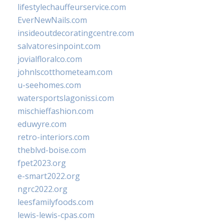
lifestylechauffeurservice.com
EverNewNails.com
insideoutdecoratingcentre.com
salvatoresinpoint.com
jovialfloralco.com
johnlscotthometeam.com
u-seehomes.com
watersportslagonissi.com
mischieffashion.com
eduwyre.com
retro-interiors.com
theblvd-boise.com
fpet2023.org
e-smart2022.org
ngrc2022.org
leesfamilyfoods.com
lewis-lewis-cpas.com