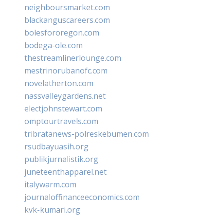
neighboursmarket.com
blackanguscareers.com
bolesfororegon.com
bodega-ole.com
thestreamlinerlounge.com
mestrinorubanofc.com
novelatherton.com
nassvalleygardens.net
electjohnstewart.com
omptourtravels.com
tribratanews-polreskebumen.com
rsudbayuasih.org
publikjurnalistik.org
juneteenthapparel.net
italywarm.com
journaloffinanceeconomics.com
kvk-kumari.org