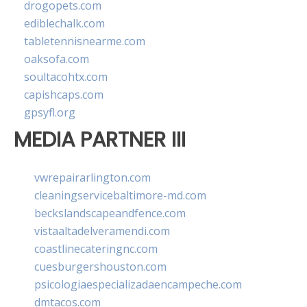
drogopets.com
ediblechalk.com
tabletennisnearme.com
oaksofa.com
soultacohtx.com
capishcaps.com
gpsyfl.org
MEDIA PARTNER III
vwrepairarlington.com
cleaningservicebaltimore-md.com
beckslandscapeandfence.com
vistaaltadelveramendi.com
coastlinecateringnc.com
cuesburgershouston.com
psicologiaespecializadaencampeche.com
dmtacos.com