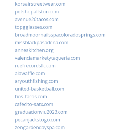
korsairstreetwear.com
petshopallston.com
avenue26tacos.com
topgglasses.com
broadmoornailsspacoloradosprings.com
missblackpasadena.com
anneskitchen.org
valenciamarketytaqueria.com
reefrecordsllc.com
alawaffle.com
aryouthfishing.com
united-basketball.com
tios-tacos.com
cafecito-satx.com
graduacionviu2023.com
pecanjackstogo.com
zengardendayspa.com