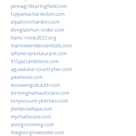
jannagrillspringfield.com
fujiyamacharleston.com
elpatronchardon.com
donglaishun-order.com
fiamc-rome2022.org
mariceworldessentials.com
lafisheriarestaurant.com
915jazzandmore.com
aguadulce-countryfair.com
jakehovis.com
bosswingsduluth.com
birminghamautocare.com
tonyscountrykitchen.com
jbellasnailspa.com
mychaihouse.com
alvisgrooming.com
thegeorginaestate.com