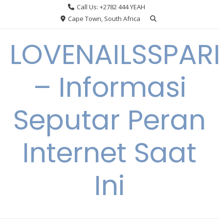
Skip
Call Us: +2782 444 YEAH
to
Cape Town, South Africa
content
LOVENAILSSPAR
– Informasi
Seputar Peran
Internet Saat
Ini