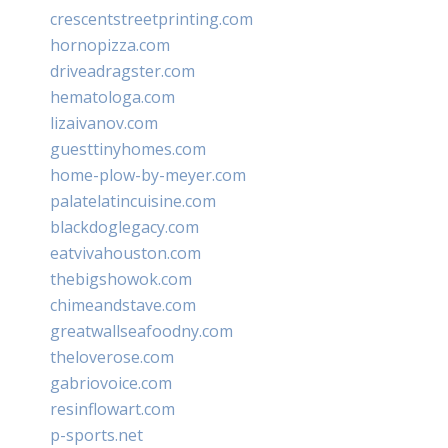
crescentstreetprinting.com
hornopizza.com
driveadragster.com
hematologa.com
lizaivanov.com
guesttinyhomes.com
home-plow-by-meyer.com
palatelatincuisine.com
blackdoglegacy.com
eatvivahouston.com
thebigshowok.com
chimeandstave.com
greatwallseafoodny.com
theloverose.com
gabriovoice.com
resinflowart.com
p-sports.net