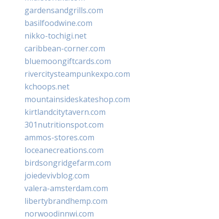
gardensandgrills.com
basilfoodwine.com
nikko-tochigi.net
caribbean-corner.com
bluemoongiftcards.com
rivercitysteampunkexpo.com
kchoops.net
mountainsideskateshop.com
kirtlandcitytavern.com
301nutritionspot.com
ammos-stores.com
loceanecreations.com
birdsongridgefarm.com
joiedevivblog.com
valera-amsterdam.com
libertybrandhemp.com
norwoodinnwi.com