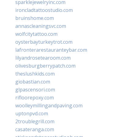
sparklejewelryinc.com
ironcladtattoostudio.com
bruinshome.com
annascleaningsvc.com
wolfcitytattoo.com
oysterbayturkeytrot.com
lafronterarestauranteybar.com
lilyandrosetearoom.com
olivesburgberrypatch.com
theslushkids.com
giobastian.com
glpascensori.com
rifloorepoxy.com
woolleymillingandpaving.com
uptonpvd.com
2troublegrill.com
casateranga.com