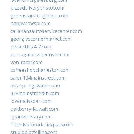
lacantinitagalesburg.com
pizzadeliverybristol.com
greenstarsmogcheck.com
happypawspl.com
callahansautoservicecenter.com
georgiascornermarket.com
perfectfit24-7.com
portugalprivatedriver.com
von-racer.com
coffeeshopcharleston.com
salon104mainstreet.com
alkaspringswater.com
318mainstreet8h.com
lovenailsspari.com
oakberry-kuwait.com
quartzliterary.com
friendsofbroderickpark.com
studiopiattellina.com