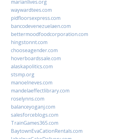
marianlives.org
waywardtees.com
pidfloorsexpress.com
bancodevenezuelaen.com
bettermoodfoodcorporation.com
hingstonnt.com
chooseagender.com
hoverboardssale.com
alaskapolitics.com
stsmp.org
manoelneves.com
mandelaeffectlibrary.com
roselynns.com
balanceyoganj.com
salesforceblogs.com
TrainGames365.com
BaytownEvaCationRentals.com