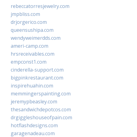
rebeccatorresjewelry.com
jmpbliss.com
drjorgerico.com
queensushipa.com
wendyweimerdds.com
ameri-camp.com
hrsreceivables.com
empconst1.com
cinderella-support.com
bigpinkrestaurant.com
inspirehuahin.com
memmingerspainting.com
jeremypbeasley.com
thesandwichdepotcos.com
drgiggleshouseofpain.com
hotflashdesigns.com
garagenadeau.com