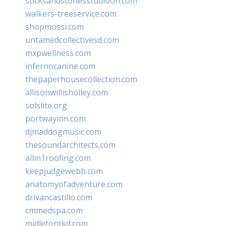
sticksandstonesstudiooh.com
walkers-treeservice.com
shopmossi.com
untamedcollectivesd.com
mxpwellness.com
infernocanine.com
thepaperhousecollection.com
allisonwillisholley.com
solslite.org
portwayinn.com
djmaddogmusic.com
thesoundarchitects.com
allin1roofing.com
keepjudgewebb.com
anatomyofadventure.com
drivancastillo.com
cmmedspa.com
midletontkd.com