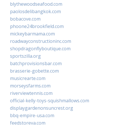
blythewoodseafood.com
paolosdelibangkok.com
bobacove.com
phoone24brookfield.com
mickeybarmama.com
roadwayconstructioninc.com
shopdragonflyboutique.com
sportszilla.org
batchprovisionsbar.com
brasserie-gobette.com
musicrearte.com
morseysfarms.com
riverviewtennis.com
official-kelly-toys-squishmallows.com
displaygardenonsuncrest.org
bbq-empire-usa.com
feedstoreva.com