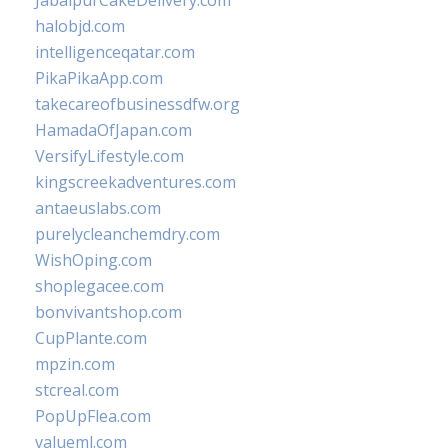
JabalpurCakeDelivery.com
halobjd.com
intelligenceqatar.com
PikaPikaApp.com
takecareofbusinessdfw.org
HamadaOfJapan.com
VersifyLifestyle.com
kingscreekadventures.com
antaeuslabs.com
purelycleanchemdry.com
WishOping.com
shoplegacee.com
bonvivantshop.com
CupPlante.com
mpzin.com
stcreal.com
PopUpFlea.com
valueml.com