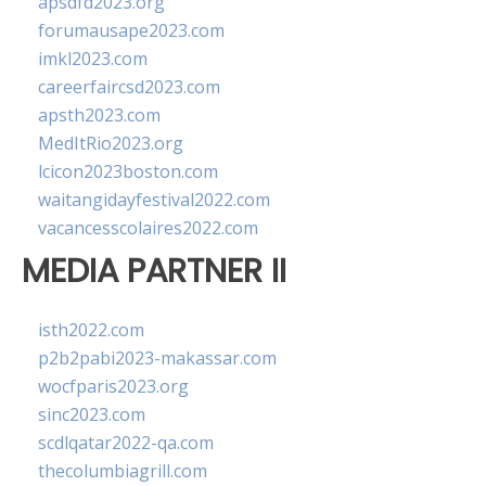
apsdfd2023.org
forumausape2023.com
imkl2023.com
careerfaircsd2023.com
apsth2023.com
MedItRio2023.org
lcicon2023boston.com
waitangidayfestival2022.com
vacancesscolaires2022.com
MEDIA PARTNER II
isth2022.com
p2b2pabi2023-makassar.com
wocfparis2023.org
sinc2023.com
scdlqatar2022-qa.com
thecolumbiagrill.com