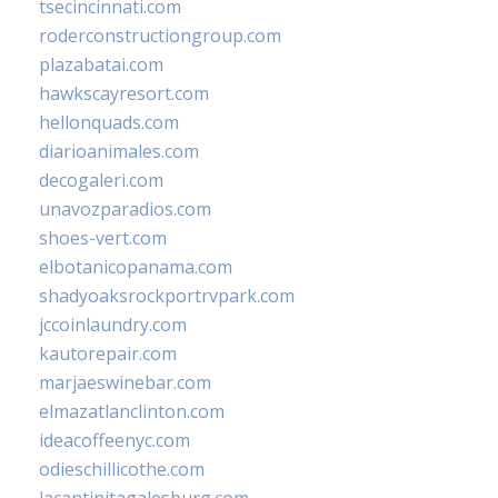
tsecincinnati.com
roderconstructiongroup.com
plazabatai.com
hawkscayresort.com
hellonquads.com
diarioanimales.com
decogaleri.com
unavozparadios.com
shoes-vert.com
elbotanicopanama.com
shadyoaksrockportrvpark.com
jccoinlaundry.com
kautorepair.com
marjaeswinebar.com
elmazatlanclinton.com
ideacoffeenyc.com
odieschillicothe.com