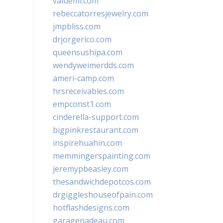
valueml.com
rebeccatorresjewelry.com
jmpbliss.com
drjorgerico.com
queensushipa.com
wendyweimerdds.com
ameri-camp.com
hrsreceivables.com
empconst1.com
cinderella-support.com
bigpinkrestaurant.com
inspirehuahin.com
memmingerspainting.com
jeremypbeasley.com
thesandwichdepotcos.com
drgiggleshouseofpain.com
hotflashdesigns.com
garagenadeau.com