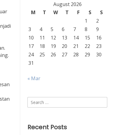
August 2026
luar
M
T
W
T
F
S
S
1
2
njadi
3
4
5
6
7
8
9
10
11
12
13
14
15
16
17
18
19
20
21
22
23
an.
24
25
26
27
28
29
30
ing.
31
« Mar
esan
nstan
Search
for:
Recent Posts