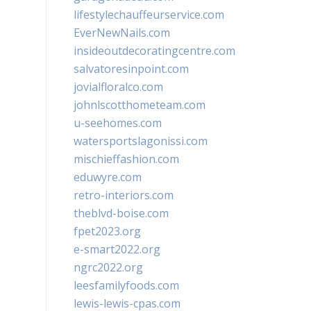
lifestylechauffeurservice.com
EverNewNails.com
insideoutdecoratingcentre.com
salvatoresinpoint.com
jovialfloralco.com
johnlscotthometeam.com
u-seehomes.com
watersportslagonissi.com
mischieffashion.com
eduwyre.com
retro-interiors.com
theblvd-boise.com
fpet2023.org
e-smart2022.org
ngrc2022.org
leesfamilyfoods.com
lewis-lewis-cpas.com