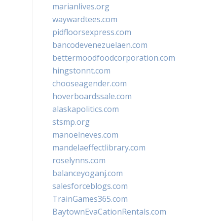
marianlives.org
waywardtees.com
pidfloorsexpress.com
bancodevenezuelaen.com
bettermoodfoodcorporation.com
hingstonnt.com
chooseagender.com
hoverboardssale.com
alaskapolitics.com
stsmp.org
manoelneves.com
mandelaeffectlibrary.com
roselynns.com
balanceyoganj.com
salesforceblogs.com
TrainGames365.com
BaytownEvaCationRentals.com