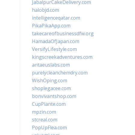
JabalpurCakeDelivery.com
halobjd.com
intelligenceqatar.com
PikaPikaApp.com
takecareofbusinessdfw.org
HamadaOfJapan.com
VersifyLifestyle.com
kingscreekadventures.com
antaeuslabs.com
purelycleanchemdry.com
WishOping.com
shoplegacee.com
bonvivantshop.com
CupPlante.com
mpzin.com
stcreal.com
PopUpFlea.com