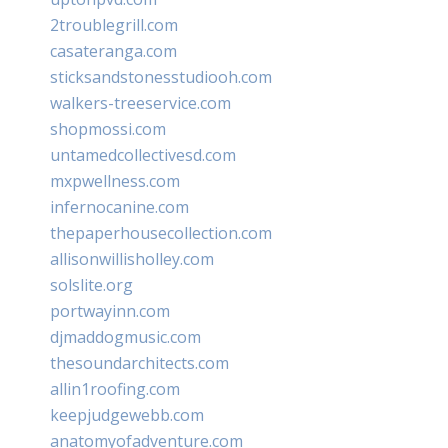
2troublegrill.com
casateranga.com
sticksandstonesstudiooh.com
walkers-treeservice.com
shopmossi.com
untamedcollectivesd.com
mxpwellness.com
infernocanine.com
thepaperhousecollection.com
allisonwillisholley.com
solslite.org
portwayinn.com
djmaddogmusic.com
thesoundarchitects.com
allin1roofing.com
keepjudgewebb.com
anatomyofadventure.com