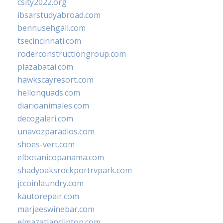
csity2022.org
ibsarstudyabroad.com
bennusehgall.com
tsecincinnati.com
roderconstructiongroup.com
plazabatai.com
hawkscayresort.com
hellonquads.com
diarioanimales.com
decogaleri.com
unavozparadios.com
shoes-vert.com
elbotanicopanama.com
shadyoaksrockportrvpark.com
jccoinlaundry.com
kautorepair.com
marjaeswinebar.com
elmazatlanclinton.com