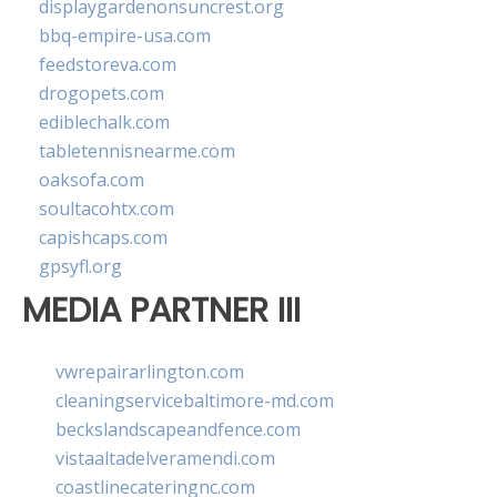
displaygardenonsuncrest.org
bbq-empire-usa.com
feedstoreva.com
drogopets.com
ediblechalk.com
tabletennisnearme.com
oaksofa.com
soultacohtx.com
capishcaps.com
gpsyfl.org
MEDIA PARTNER III
vwrepairarlington.com
cleaningservicebaltimore-md.com
beckslandscapeandfence.com
vistaaltadelveramendi.com
coastlinecateringnc.com