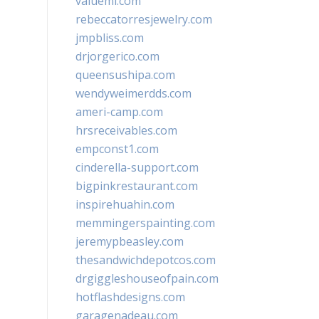
valueml.com
rebeccatorresjewelry.com
jmpbliss.com
drjorgerico.com
queensushipa.com
wendyweimerdds.com
ameri-camp.com
hrsreceivables.com
empconst1.com
cinderella-support.com
bigpinkrestaurant.com
inspirehuahin.com
memmingerspainting.com
jeremypbeasley.com
thesandwichdepotcos.com
drgiggleshouseofpain.com
hotflashdesigns.com
garagenadeau.com