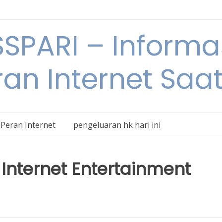
SPARI – Informa
an Internet Saat
Peran Internet
pengeluaran hk hari ini
 Internet Entertainment