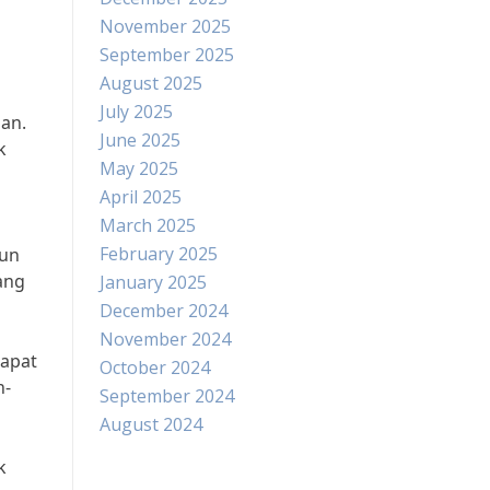
November 2025
September 2025
August 2025
July 2025
nan.
June 2025
k
May 2025
April 2025
March 2025
February 2025
pun
ang
January 2025
December 2024
November 2024
dapat
October 2024
n-
September 2024
August 2024
k