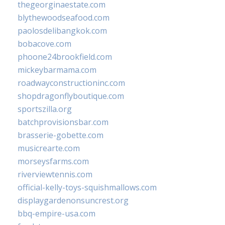
thegeorginaestate.com
blythewoodseafood.com
paolosdelibangkok.com
bobacove.com
phoone24brookfield.com
mickeybarmama.com
roadwayconstructioninc.com
shopdragonflyboutique.com
sportszilla.org
batchprovisionsbar.com
brasserie-gobette.com
musicrearte.com
morseysfarms.com
riverviewtennis.com
official-kelly-toys-squishmallows.com
displaygardenonsuncrest.org
bbq-empire-usa.com