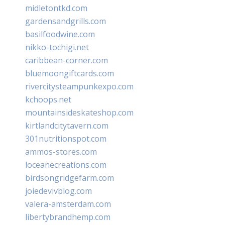
midletontkd.com
gardensandgrills.com
basilfoodwine.com
nikko-tochigi.net
caribbean-corner.com
bluemoongiftcards.com
rivercitysteampunkexpo.com
kchoops.net
mountainsideskateshop.com
kirtlandcitytavern.com
301nutritionspot.com
ammos-stores.com
loceanecreations.com
birdsongridgefarm.com
joiedevivblog.com
valera-amsterdam.com
libertybrandhemp.com