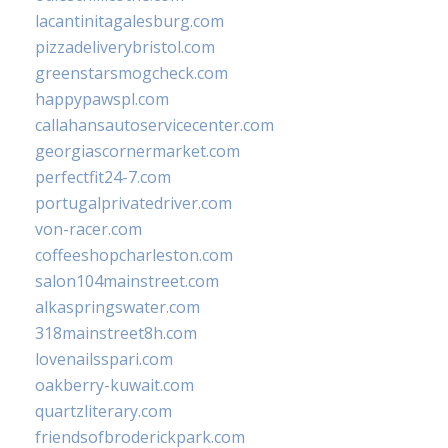
lacantinitagalesburg.com
pizzadeliverybristol.com
greenstarsmogcheck.com
happypawspl.com
callahansautoservicecenter.com
georgiascornermarket.com
perfectfit24-7.com
portugalprivatedriver.com
von-racer.com
coffeeshopcharleston.com
salon104mainstreet.com
alkaspringswater.com
318mainstreet8h.com
lovenailsspari.com
oakberry-kuwait.com
quartzliterary.com
friendsofbroderickpark.com