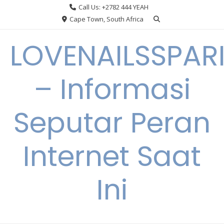
Skip
Call Us: +2782 444 YEAH
to
Cape Town, South Africa
content
LOVENAILSSPAR
– Informasi
Seputar Peran
Internet Saat
Ini