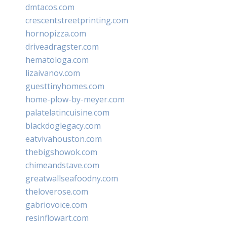
dmtacos.com
crescentstreetprinting.com
hornopizza.com
driveadragster.com
hematologa.com
lizaivanov.com
guesttinyhomes.com
home-plow-by-meyer.com
palatelatincuisine.com
blackdoglegacy.com
eatvivahouston.com
thebigshowok.com
chimeandstave.com
greatwallseafoodny.com
theloverose.com
gabriovoice.com
resinflowart.com