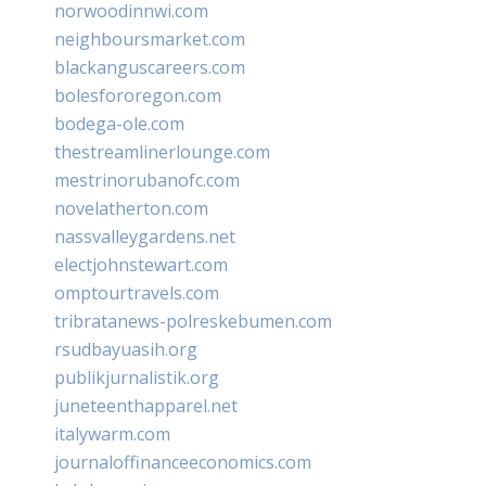
norwoodinnwi.com
neighboursmarket.com
blackanguscareers.com
bolesfororegon.com
bodega-ole.com
thestreamlinerlounge.com
mestrinorubanofc.com
novelatherton.com
nassvalleygardens.net
electjohnstewart.com
omptourtravels.com
tribratanews-polreskebumen.com
rsudbayuasih.org
publikjurnalistik.org
juneteenthapparel.net
italywarm.com
journaloffinanceeconomics.com