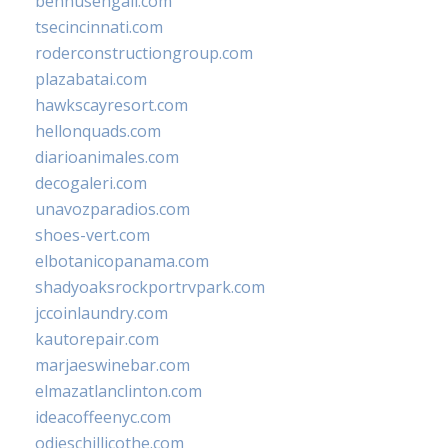
bennusehgall.com
tsecincinnati.com
roderconstructiongroup.com
plazabatai.com
hawkscayresort.com
hellonquads.com
diarioanimales.com
decogaleri.com
unavozparadios.com
shoes-vert.com
elbotanicopanama.com
shadyoaksrockportrvpark.com
jccoinlaundry.com
kautorepair.com
marjaeswinebar.com
elmazatlanclinton.com
ideacoffeenyc.com
odieschillicothe.com