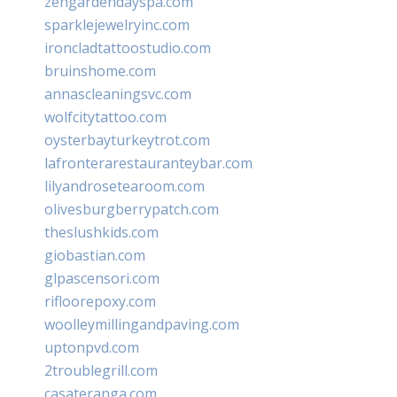
zengardendayspa.com
sparklejewelryinc.com
ironcladtattoostudio.com
bruinshome.com
annascleaningsvc.com
wolfcitytattoo.com
oysterbayturkeytrot.com
lafronterarestauranteybar.com
lilyandrosetearoom.com
olivesburgberrypatch.com
theslushkids.com
giobastian.com
glpascensori.com
rifloorepoxy.com
woolleymillingandpaving.com
uptonpvd.com
2troublegrill.com
casateranga.com