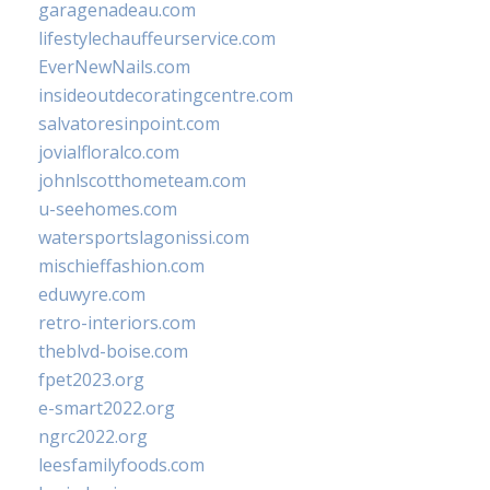
garagenadeau.com
lifestylechauffeurservice.com
EverNewNails.com
insideoutdecoratingcentre.com
salvatoresinpoint.com
jovialfloralco.com
johnlscotthometeam.com
u-seehomes.com
watersportslagonissi.com
mischieffashion.com
eduwyre.com
retro-interiors.com
theblvd-boise.com
fpet2023.org
e-smart2022.org
ngrc2022.org
leesfamilyfoods.com