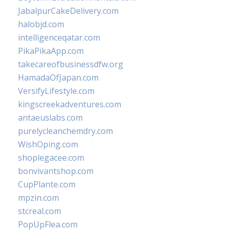
JabalpurCakeDelivery.com
halobjd.com
intelligenceqatar.com
PikaPikaApp.com
takecareofbusinessdfw.org
HamadaOfJapan.com
VersifyLifestyle.com
kingscreekadventures.com
antaeuslabs.com
purelycleanchemdry.com
WishOping.com
shoplegacee.com
bonvivantshop.com
CupPlante.com
mpzin.com
stcreal.com
PopUpFlea.com