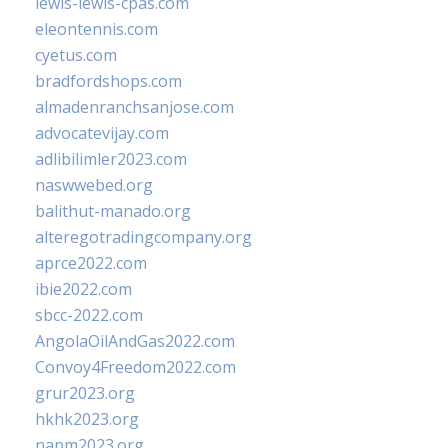
lewis-lewis-cpas.com
eleontennis.com
cyetus.com
bradfordshops.com
almadenranchsanjose.com
advocatevijay.com
adlibilimler2023.com
naswwebed.org
balithut-manado.org
alteregotradingcompany.org
aprce2022.com
ibie2022.com
sbcc-2022.com
AngolaOilAndGas2022.com
Convoy4Freedom2022.com
grur2023.org
hkhk2023.org
napm2023.org