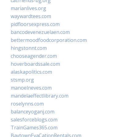
catfriends-bg.org
marianlives.org
waywardtees.com
pidfloorsexpress.com
bancodevenezuelaen.com
bettermoodfoodcorporation.com
hingstonnt.com
chooseagender.com
hoverboardssale.com
alaskapolitics.com
stsmp.org
manoelneves.com
mandelaeffectlibrary.com
roselynns.com
balanceyoganj.com
salesforceblogs.com
TrainGames365.com
BaytownEvaCationRentals.com