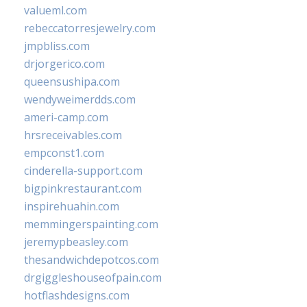
valueml.com
rebeccatorresjewelry.com
jmpbliss.com
drjorgerico.com
queensushipa.com
wendyweimerdds.com
ameri-camp.com
hrsreceivables.com
empconst1.com
cinderella-support.com
bigpinkrestaurant.com
inspirehuahin.com
memmingerspainting.com
jeremypbeasley.com
thesandwichdepotcos.com
drgiggleshouseofpain.com
hotflashdesigns.com