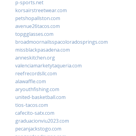
p-sports.net
korsairstreetwear.com
petshopallston.com
avenue26tacos.com
topgglasses.com
broadmoornailsspacoloradosprings.com
missblackpasadena.com
anneskitchen.org
valenciamarketytaqueria.com
reefrecordsllc.com
alawaffle.com
aryouthfishing.com
united-basketball.com
tios-tacos.com
cafecito-satx.com
graduacionviu2023.com
pecanjackstogo.com