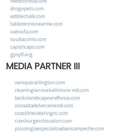
feedstoreva.com
drogopets.com
ediblechalk.com
tabletennisnearme.com
oaksofa.com
soultacohtx.com
capishcaps.com
gpsyfl.org
MEDIA PARTNER III
vwrepairarlington.com
cleaningservicebaltimore-md.com
beckslandscapeandfence.com
vistaaltadelveramendi.com
coastlinecateringnc.com
cuesburgershouston.com
psicologiaespecializadaencampeche.com