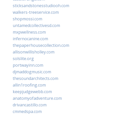
sticksandstonesstudiooh.com
walkers-treeservice.com
shopmossi.com
untamedcollectivesd.com
mxpwellness.com
infernocanine.com
thepaperhousecollection.com
allisonwillisholley.com
solslite.org
portwayinn.com
djmaddogmusic.com
thesoundarchitects.com
allin1roofing.com
keepjudgewebb.com
anatomyofadventure.com
drivancastillo.com
cmmedspa.com