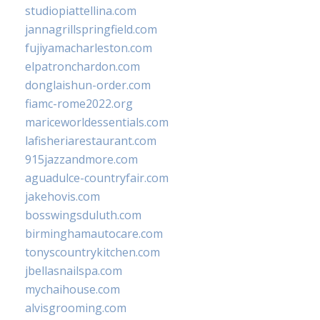
studiopiattellina.com
jannagrillspringfield.com
fujiyamacharleston.com
elpatronchardon.com
donglaishun-order.com
fiamc-rome2022.org
mariceworldessentials.com
lafisheriarestaurant.com
915jazzandmore.com
aguadulce-countryfair.com
jakehovis.com
bosswingsduluth.com
birminghamautocare.com
tonyscountrykitchen.com
jbellasnailspa.com
mychaihouse.com
alvisgrooming.com