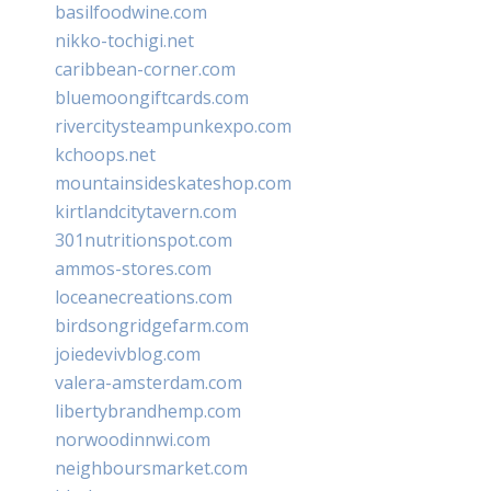
basilfoodwine.com
nikko-tochigi.net
caribbean-corner.com
bluemoongiftcards.com
rivercitysteampunkexpo.com
kchoops.net
mountainsideskateshop.com
kirtlandcitytavern.com
301nutritionspot.com
ammos-stores.com
loceanecreations.com
birdsongridgefarm.com
joiedevivblog.com
valera-amsterdam.com
libertybrandhemp.com
norwoodinnwi.com
neighboursmarket.com