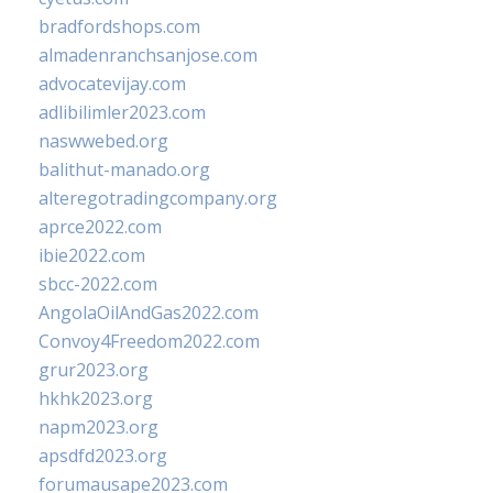
bradfordshops.com
almadenranchsanjose.com
advocatevijay.com
adlibilimler2023.com
naswwebed.org
balithut-manado.org
alteregotradingcompany.org
aprce2022.com
ibie2022.com
sbcc-2022.com
AngolaOilAndGas2022.com
Convoy4Freedom2022.com
grur2023.org
hkhk2023.org
napm2023.org
apsdfd2023.org
forumausape2023.com