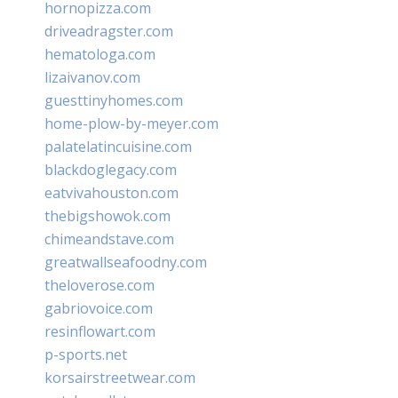
hornopizza.com
driveadragster.com
hematologa.com
lizaivanov.com
guesttinyhomes.com
home-plow-by-meyer.com
palatelatincuisine.com
blackdoglegacy.com
eatvivahouston.com
thebigshowok.com
chimeandstave.com
greatwallseafoodny.com
theloverose.com
gabriovoice.com
resinflowart.com
p-sports.net
korsairstreetwear.com