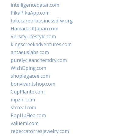
intelligenceqatar.com
PikaPikaApp.com
takecareofbusinessdfw.org
HamadaOfJapan.com
VersifyLifestyle.com
kingscreekadventures.com
antaeuslabs.com
purelycleanchemdry.com
WishOping.com
shoplegacee.com
bonvivantshop.com
CupPlante.com
mpzin.com
stcreal.com
PopUpFlea.com
valueml.com
rebeccatorresjewelry.com