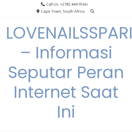
Skip
Call Us: +2782 444 YEAH
to
Cape Town, South Africa
content
LOVENAILSSPAR
– Informasi
Seputar Peran
Internet Saat
Ini