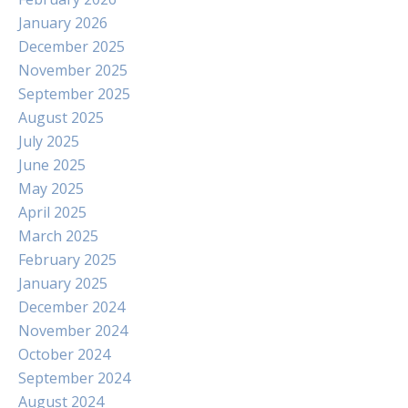
January 2026
December 2025
November 2025
September 2025
August 2025
July 2025
June 2025
May 2025
April 2025
March 2025
February 2025
January 2025
December 2024
November 2024
October 2024
September 2024
August 2024