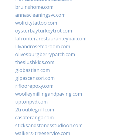
bruinshome.com
annascleaningsvc.com
wolfcitytattoo.com
oysterbayturkeytrot.com
lafronterarestauranteybar.com
lilyandrosetearoom.com
olivesburgberrypatch.com
theslushkids.com
giobastian.com
glpascensori.com
rifloorepoxy.com
woolleymillingandpaving.com
uptonpvd.com
2troublegrill.com
casateranga.com
sticksandstonesstudiooh.com
walkers-treeservice.com