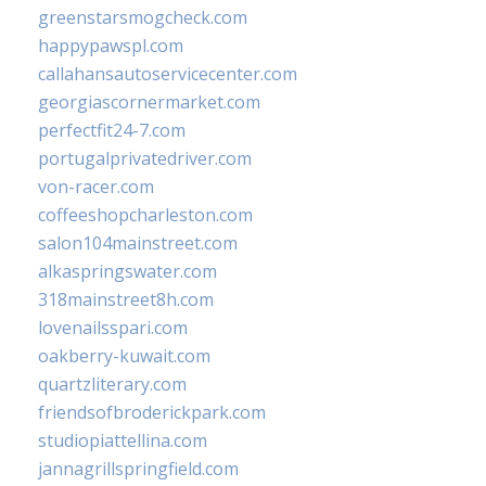
greenstarsmogcheck.com
happypawspl.com
callahansautoservicecenter.com
georgiascornermarket.com
perfectfit24-7.com
portugalprivatedriver.com
von-racer.com
coffeeshopcharleston.com
salon104mainstreet.com
alkaspringswater.com
318mainstreet8h.com
lovenailsspari.com
oakberry-kuwait.com
quartzliterary.com
friendsofbroderickpark.com
studiopiattellina.com
jannagrillspringfield.com