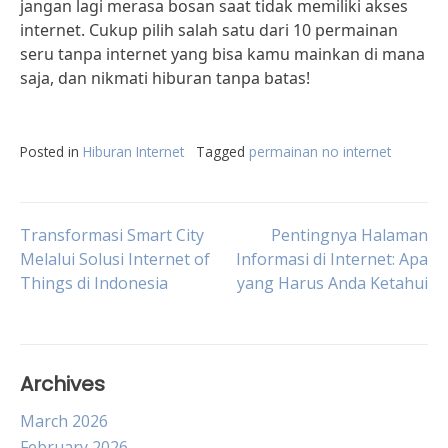
jangan lagi merasa bosan saat tidak memiliki akses
internet. Cukup pilih salah satu dari 10 permainan
seru tanpa internet yang bisa kamu mainkan di mana
saja, dan nikmati hiburan tanpa batas!
Posted in
Hiburan Internet
Tagged
permainan no internet
Post
Transformasi Smart City
Pentingnya Halaman
Melalui Solusi Internet of
Informasi di Internet: Apa
Things di Indonesia
yang Harus Anda Ketahui
navigation
Archives
March 2026
February 2026