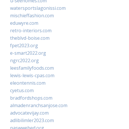
u-seehomes.com
watersportslagonissi.com
mischieffashion.com
eduwyre.com
retro-interiors.com
theblvd-boise.com
fpet2023.org
e-smart2022.org
ngrc2022.org
leesfamilyfoods.com
lewis-lewis-cpas.com
eleontennis.com
cyetus.com
bradfordshops.com
almadenranchsanjose.com
advocatevijay.com
adlibilimler2023.com
naswwebed.org