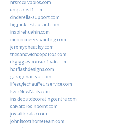
hrsreceivables.com
empconst1.com
cinderella-support.com
bigpinkrestaurant.com
inspirehuahin.com
memmingerspainting.com
jeremypbeasley.com
thesandwichdepotcos.com
drgiggleshouseofpain.com
hotflashdesigns.com
garagenadeau.com
lifestylechauffeurservice.com
EverNewNails.com
insideoutdecoratingcentre.com
salvatoresinpoint.com
jovialfloralco.com
johnlscotthometeam.com