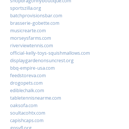
shopdragonflyboutique.com
sportszilla.org
batchprovisionsbar.com
brasserie-gobette.com
musicrearte.com
morseysfarms.com
riverviewtennis.com
official-kelly-toys-squishmallows.com
displaygardenonsuncrest.org
bbq-empire-usa.com
feedstoreva.com
drogopets.com
ediblechalk.com
tabletennisnearme.com
oaksofa.com
soultacohtx.com
capishcaps.com
gpsyfl.org