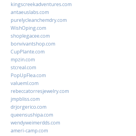
kingscreekadventures.com
antaeuslabs.com
purelycleanchemdry.com
WishOping.com
shoplegacee.com
bonvivantshop.com
CupPlante.com
mpzin.com
stcreal.com
PopUpFlea.com
valueml.com
rebeccatorresjewelry.com
jmpbliss.com
drjorgerico.com
queensushipa.com
wendyweimerdds.com
ameri-camp.com