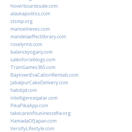
hoverboardssale.com
alaskapolitics.com
stsmp.org
manoelneves.com
mandelaeffectlibrary.com
roselynns.com
balanceyoganj.com
salesforceblogs.com
TrainGames365.com
BaytownEvaCationRentals.com
JabalpurCakeDelivery.com
halobjd.com
intelligenceqatar.com
PikaPikaApp.com
takecareofbusinessdfw.org
HamadaOfJapan.com
VersifyLifestyle.com