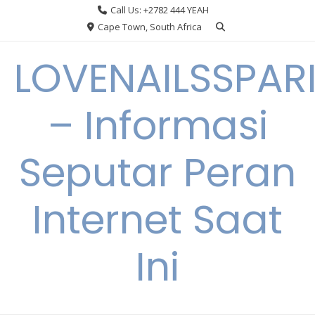
Skip
Call Us: +2782 444 YEAH
to
Cape Town, South Africa
content
LOVENAILSSPAR
– Informasi
Seputar Peran
Internet Saat
Ini