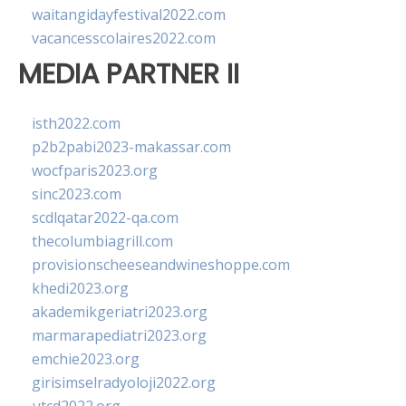
waitangidayfestival2022.com
vacancesscolaires2022.com
MEDIA PARTNER II
isth2022.com
p2b2pabi2023-makassar.com
wocfparis2023.org
sinc2023.com
scdlqatar2022-qa.com
thecolumbiagrill.com
provisionscheeseandwineshoppe.com
khedi2023.org
akademikgeriatri2023.org
marmarapediatri2023.org
emchie2023.org
girisimselradyoloji2022.org