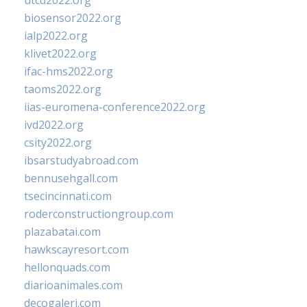
utcd2022.org
biosensor2022.org
ialp2022.org
klivet2022.org
ifac-hms2022.org
taoms2022.org
iias-euromena-conference2022.org
ivd2022.org
csity2022.org
ibsarstudyabroad.com
bennusehgall.com
tsecincinnati.com
roderconstructiongroup.com
plazabatai.com
hawkscayresort.com
hellonquads.com
diarioanimales.com
decogaleri.com