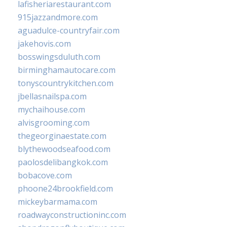
lafisheriarestaurant.com
915jazzandmore.com
aguadulce-countryfair.com
jakehovis.com
bosswingsduluth.com
birminghamautocare.com
tonyscountrykitchen.com
jbellasnailspa.com
mychaihouse.com
alvisgrooming.com
thegeorginaestate.com
blythewoodseafood.com
paolosdelibangkok.com
bobacove.com
phoone24brookfield.com
mickeybarmama.com
roadwayconstructioninc.com