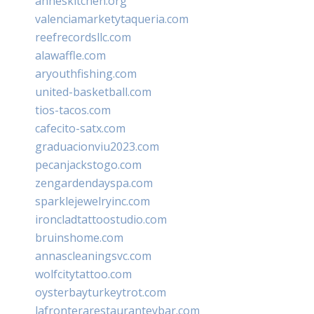
anneskitchen.org
valenciamarketytaqueria.com
reefrecordsllc.com
alawaffle.com
aryouthfishing.com
united-basketball.com
tios-tacos.com
cafecito-satx.com
graduacionviu2023.com
pecanjackstogo.com
zengardendayspa.com
sparklejewelryinc.com
ironcladtattoostudio.com
bruinshome.com
annascleaningsvc.com
wolfcitytattoo.com
oysterbayturkeytrot.com
lafronterarestauranteybar.com