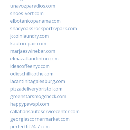
unavozparadios.com
shoes-vert.com
elbotanicopanama.com
shadyoaksrockportrvpark.com
jccoinlaundry.com
kautorepair.com
marjaeswinebar.com
elmazatlanclinton.com
ideacoffeenyc.com
odieschillicothe.com
lacantinitagalesburg.com
pizzadeliverybristol.com
greenstarsmogcheck.com
happypawspl.com
callahansautoservicecenter.com
georgiascornermarket.com
perfectfit24-7.com