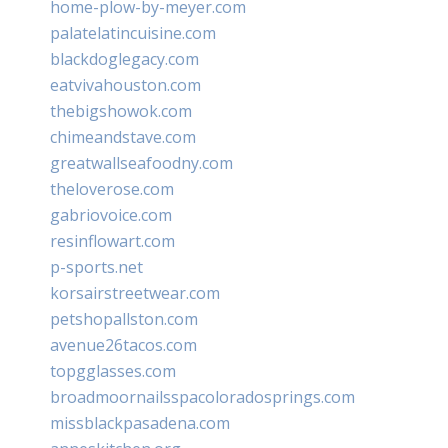
home-plow-by-meyer.com
palatelatincuisine.com
blackdoglegacy.com
eatvivahouston.com
thebigshowok.com
chimeandstave.com
greatwallseafoodny.com
theloverose.com
gabriovoice.com
resinflowart.com
p-sports.net
korsairstreetwear.com
petshopallston.com
avenue26tacos.com
topgglasses.com
broadmoornailsspacoloradosprings.com
missblackpasadena.com