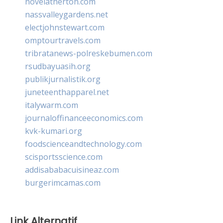
novelatherton.com
nassvalleygardens.net
electjohnstewart.com
omptourtravels.com
tribratanews-polreskebumen.com
rsudbayuasih.org
publikjurnalistik.org
juneteenthapparel.net
italywarm.com
journaloffinanceeconomics.com
kvk-kumari.org
foodscienceandtechnology.com
scisportsscience.com
addisababacuisineaz.com
burgerimcamas.com
Link Alternatif