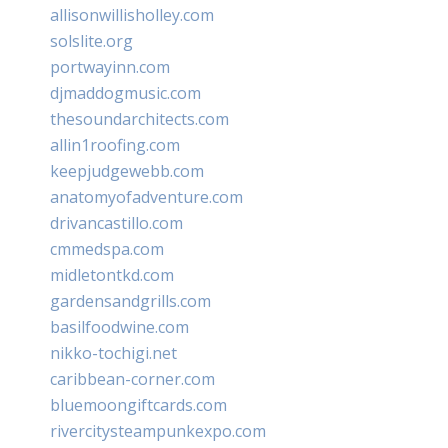
allisonwillisholley.com
solslite.org
portwayinn.com
djmaddogmusic.com
thesoundarchitects.com
allin1roofing.com
keepjudgewebb.com
anatomyofadventure.com
drivancastillo.com
cmmedspa.com
midletontkd.com
gardensandgrills.com
basilfoodwine.com
nikko-tochigi.net
caribbean-corner.com
bluemoongiftcards.com
rivercitysteampunkexpo.com