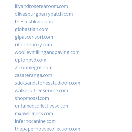
lilyandrosetearoom.com
olivesburgberrypatch.com
theslushkids.com
giobastian.com
glpascensori.com
rifloorepoxy.com
woolleymillingandpaving.com
uptonpvd.com
2troublegrill.com
casateranga.com
sticksandstonesstudiooh.com
walkers-treeservice.com
shopmossi.com
untamedcollectivesd.com
mxpwellness.com
infernocanine.com
thepaperhousecollection.com