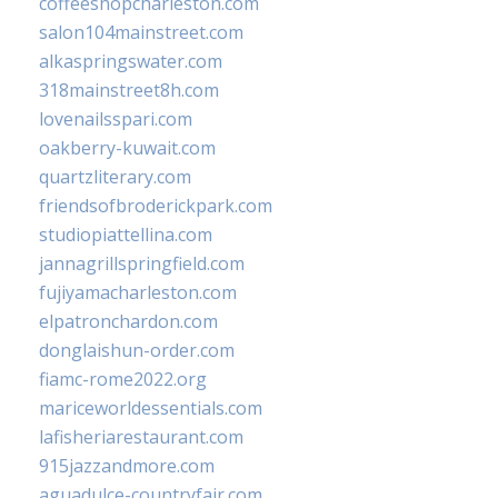
coffeeshopcharleston.com
salon104mainstreet.com
alkaspringswater.com
318mainstreet8h.com
lovenailsspari.com
oakberry-kuwait.com
quartzliterary.com
friendsofbroderickpark.com
studiopiattellina.com
jannagrillspringfield.com
fujiyamacharleston.com
elpatronchardon.com
donglaishun-order.com
fiamc-rome2022.org
mariceworldessentials.com
lafisheriarestaurant.com
915jazzandmore.com
aguadulce-countryfair.com