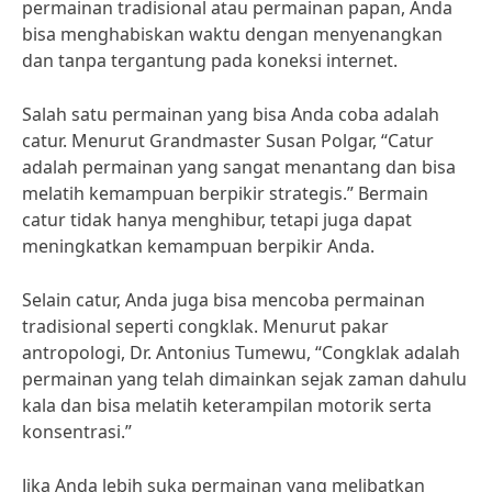
permainan tradisional atau permainan papan, Anda
bisa menghabiskan waktu dengan menyenangkan
dan tanpa tergantung pada koneksi internet.
Salah satu permainan yang bisa Anda coba adalah
catur. Menurut Grandmaster Susan Polgar, “Catur
adalah permainan yang sangat menantang dan bisa
melatih kemampuan berpikir strategis.” Bermain
catur tidak hanya menghibur, tetapi juga dapat
meningkatkan kemampuan berpikir Anda.
Selain catur, Anda juga bisa mencoba permainan
tradisional seperti congklak. Menurut pakar
antropologi, Dr. Antonius Tumewu, “Congklak adalah
permainan yang telah dimainkan sejak zaman dahulu
kala dan bisa melatih keterampilan motorik serta
konsentrasi.”
Jika Anda lebih suka permainan yang melibatkan