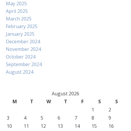
May 2025
April 2025
March 2025
February 2025
January 2025
December 2024
November 2024
October 2024
September 2024
August 2024
August 2026
M
T
W
T
F
S
S
1
2
3
4
5
6
7
8
9
10
11
12
13
14
15
16