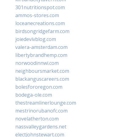
301nutritionspot.com
ammos-stores.com
loceanecreations.com
birdsongridgefarm.com
joiedevivblog.com
valera-amsterdam.com
libertybrandhemp.com
norwoodinnwi.com
neighboursmarket.com
blackanguscareers.com
bolesfororegon.com
bodega-ole.com
thestreamlinerlounge.com
mestrinorubanofc.com
novelatherton.com
nassvalleygardens.net
electjohnstewart.com