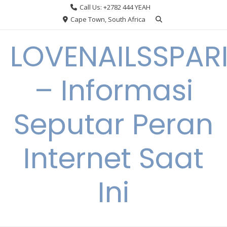
Skip
Call Us: +2782 444 YEAH
to
Cape Town, South Africa
content
LOVENAILSSPAR
– Informasi
Seputar Peran
Internet Saat
Ini