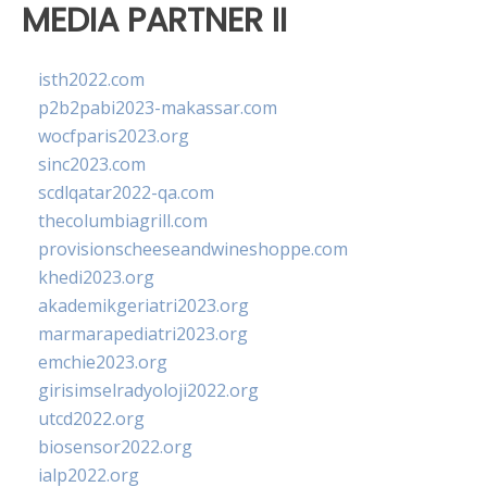
MEDIA PARTNER II
isth2022.com
p2b2pabi2023-makassar.com
wocfparis2023.org
sinc2023.com
scdlqatar2022-qa.com
thecolumbiagrill.com
provisionscheeseandwineshoppe.com
khedi2023.org
akademikgeriatri2023.org
marmarapediatri2023.org
emchie2023.org
girisimselradyoloji2022.org
utcd2022.org
biosensor2022.org
ialp2022.org