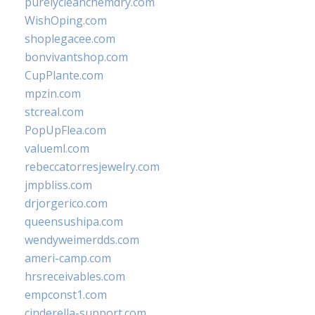
purelycleanchemdry.com
WishOping.com
shoplegacee.com
bonvivantshop.com
CupPlante.com
mpzin.com
stcreal.com
PopUpFlea.com
valueml.com
rebeccatorresjewelry.com
jmpbliss.com
drjorgerico.com
queensushipa.com
wendyweimerdds.com
ameri-camp.com
hrsreceivables.com
empconst1.com
cinderella-support.com