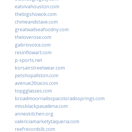
eatvivahouston.com
thebigshowok.com
chimeandstave.com
greatwallseafoodny.com
theloverose.com
gabriovoice.com
resinflowart.com
p-sports.net
korsairstreetwear.com
petshopallston.com
avenue26tacos.com
topgglasses.com
broadmoornailsspacoloradosprings.com
missblackpasadena.com
anneskitchen.org
valenciamarketytaqueria.com
reefrecordsllc.com