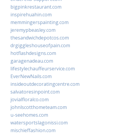
bigpinkrestaurant.com
inspirehuahin.com
memmingerspainting.com
jeremypbeasley.com
thesandwichdepotcos.com
drgiggleshouseofpain.com
hotflashdesigns.com
garagenadeau.com
lifestylechauffeurservice.com
EverNewNails.com
insideoutdecoratingcentre.com
salvatoresinpoint.com
jovialfloralco.com
johnlscotthometeam.com
u-seehomes.com
watersportslagonissi.com
mischieffashion.com