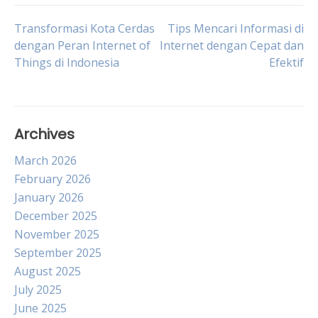
Post
Transformasi Kota Cerdas
Tips Mencari Informasi di
dengan Peran Internet of
Internet dengan Cepat dan
Things di Indonesia
Efektif
navigation
Archives
March 2026
February 2026
January 2026
December 2025
November 2025
September 2025
August 2025
July 2025
June 2025