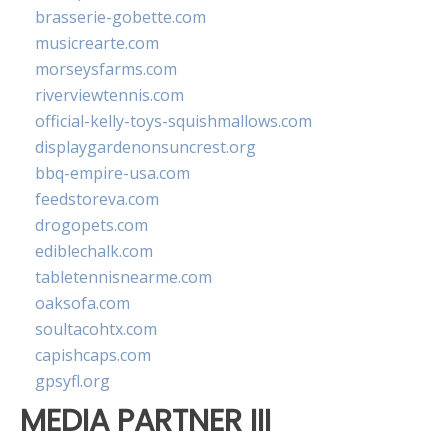
brasserie-gobette.com
musicrearte.com
morseysfarms.com
riverviewtennis.com
official-kelly-toys-squishmallows.com
displaygardenonsuncrest.org
bbq-empire-usa.com
feedstoreva.com
drogopets.com
ediblechalk.com
tabletennisnearme.com
oaksofa.com
soultacohtx.com
capishcaps.com
gpsyfl.org
MEDIA PARTNER III