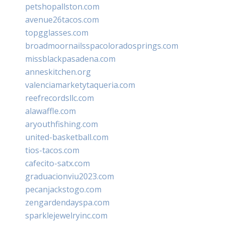
petshopallston.com
avenue26tacos.com
topgglasses.com
broadmoornailsspacoloradosprings.com
missblackpasadena.com
anneskitchen.org
valenciamarketytaqueria.com
reefrecordsllc.com
alawaffle.com
aryouthfishing.com
united-basketball.com
tios-tacos.com
cafecito-satx.com
graduacionviu2023.com
pecanjackstogo.com
zengardendayspa.com
sparklejewelryinc.com