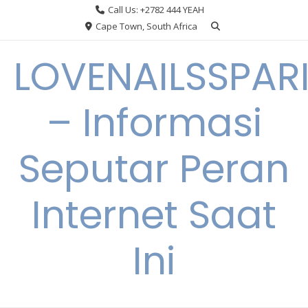
Skip
Call Us: +2782 444 YEAH
to
Cape Town, South Africa
content
LOVENAILSSPAR
– Informasi
Seputar Peran
Internet Saat
Ini