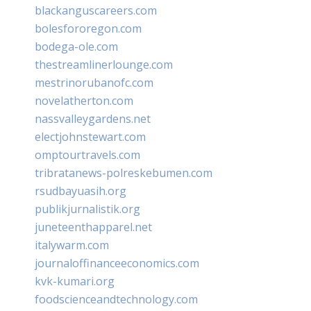
blackanguscareers.com
bolesfororegon.com
bodega-ole.com
thestreamlinerlounge.com
mestrinorubanofc.com
novelatherton.com
nassvalleygardens.net
electjohnstewart.com
omptourtravels.com
tribratanews-polreskebumen.com
rsudbayuasih.org
publikjurnalistik.org
juneteenthapparel.net
italywarm.com
journaloffinanceeconomics.com
kvk-kumari.org
foodscienceandtechnology.com