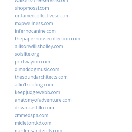
walkers-treeservice.com
shopmossi.com
untamedcollectivesd.com
mxpwellness.com
infernocanine.com
thepaperhousecollection.com
allisonwillisholley.com
solslite.org
portwayinn.com
djmaddogmusic.com
thesoundarchitects.com
allin1roofing.com
keepjudgewebb.com
anatomyofadventure.com
drivancastillo.com
cmmedspa.com
midletontkd.com
gardensandgrills.com