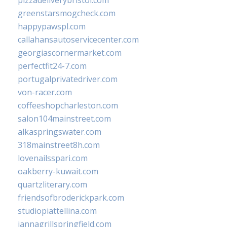
pizzadeliverybristol.com
greenstarsmogcheck.com
happypawspl.com
callahansautoservicecenter.com
georgiascornermarket.com
perfectfit24-7.com
portugalprivatedriver.com
von-racer.com
coffeeshopcharleston.com
salon104mainstreet.com
alkaspringswater.com
318mainstreet8h.com
lovenailsspari.com
oakberry-kuwait.com
quartzliterary.com
friendsofbroderickpark.com
studiopiattellina.com
jannagrillspringfield.com