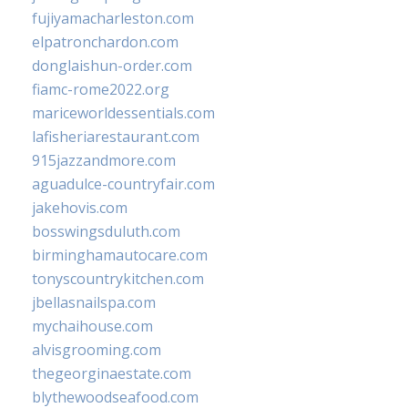
fujiyamacharleston.com
elpatronchardon.com
donglaishun-order.com
fiamc-rome2022.org
mariceworldessentials.com
lafisheriarestaurant.com
915jazzandmore.com
aguadulce-countryfair.com
jakehovis.com
bosswingsduluth.com
birminghamautocare.com
tonyscountrykitchen.com
jbellasnailspa.com
mychaihouse.com
alvisgrooming.com
thegeorginaestate.com
blythewoodseafood.com