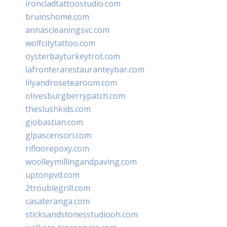
ironcladtattoostudio.com
bruinshome.com
annascleaningsvc.com
wolfcitytattoo.com
oysterbayturkeytrot.com
lafronterarestauranteybar.com
lilyandrosetearoom.com
olivesburgberrypatch.com
theslushkids.com
giobastian.com
glpascensori.com
rifloorepoxy.com
woolleymillingandpaving.com
uptonpvd.com
2troublegrill.com
casateranga.com
sticksandstonesstudiooh.com