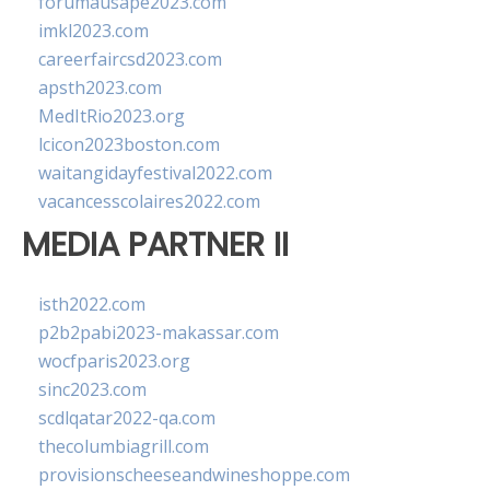
forumausape2023.com
imkl2023.com
careerfaircsd2023.com
apsth2023.com
MedItRio2023.org
lcicon2023boston.com
waitangidayfestival2022.com
vacancesscolaires2022.com
MEDIA PARTNER II
isth2022.com
p2b2pabi2023-makassar.com
wocfparis2023.org
sinc2023.com
scdlqatar2022-qa.com
thecolumbiagrill.com
provisionscheeseandwineshoppe.com