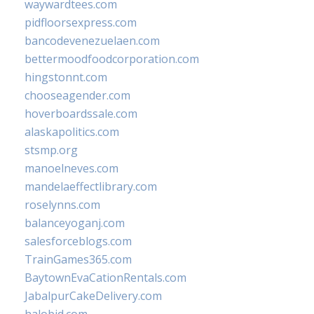
waywardtees.com
pidfloorsexpress.com
bancodevenezuelaen.com
bettermoodfoodcorporation.com
hingstonnt.com
chooseagender.com
hoverboardssale.com
alaskapolitics.com
stsmp.org
manoelneves.com
mandelaeffectlibrary.com
roselynns.com
balanceyoganj.com
salesforceblogs.com
TrainGames365.com
BaytownEvaCationRentals.com
JabalpurCakeDelivery.com