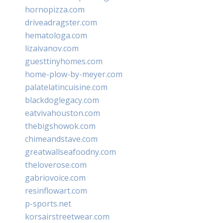
hornopizza.com
driveadragster.com
hematologa.com
lizaivanov.com
guesttinyhomes.com
home-plow-by-meyer.com
palatelatincuisine.com
blackdoglegacy.com
eatvivahouston.com
thebigshowok.com
chimeandstave.com
greatwallseafoodny.com
theloverose.com
gabriovoice.com
resinflowart.com
p-sports.net
korsairstreetwear.com