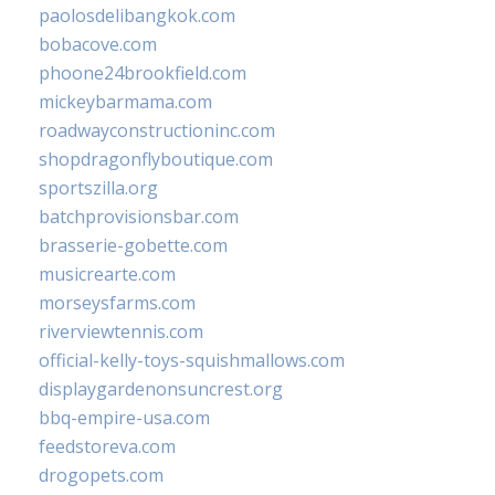
paolosdelibangkok.com
bobacove.com
phoone24brookfield.com
mickeybarmama.com
roadwayconstructioninc.com
shopdragonflyboutique.com
sportszilla.org
batchprovisionsbar.com
brasserie-gobette.com
musicrearte.com
morseysfarms.com
riverviewtennis.com
official-kelly-toys-squishmallows.com
displaygardenonsuncrest.org
bbq-empire-usa.com
feedstoreva.com
drogopets.com