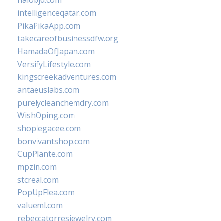
halobjd.com
intelligenceqatar.com
PikaPikaApp.com
takecareofbusinessdfw.org
HamadaOfJapan.com
VersifyLifestyle.com
kingscreekadventures.com
antaeuslabs.com
purelycleanchemdry.com
WishOping.com
shoplegacee.com
bonvivantshop.com
CupPlante.com
mpzin.com
stcreal.com
PopUpFlea.com
valueml.com
rebeccatorresjewelry.com