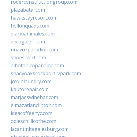
roderconstructiongroup.com
plazabatai.com
hawkscayresort.com
hellonquads.com
diarioanimales.com
decogaleri.com
unavozparadios.com
shoes-vert.com
elbotanicopanama.com
shadyoaksrockportrvpark.com
jccoinlaundry.com
kautorepair.com
marjaeswinebar.com
elmazatlanclinton.com
ideacoffeenyc.com
odieschillicothe.com
lacantinitagalesburg.com