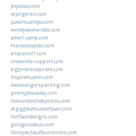
jmpbliss.com
drjorgerico.com
queensushipa.com
wendyweimerdds.com
ameri-camp.com
hrsreceivables.com
empconst1.com
cinderella-support.com
bigpinkrestaurant.com
inspirehuahin.com
memmingerspainting.com
jeremypbeasley.com
thesandwichdepotcos.com
drgiggleshouseofpain.com
hotflashdesigns.com
garagenadeau.com
lifestylechauffeurservice.com