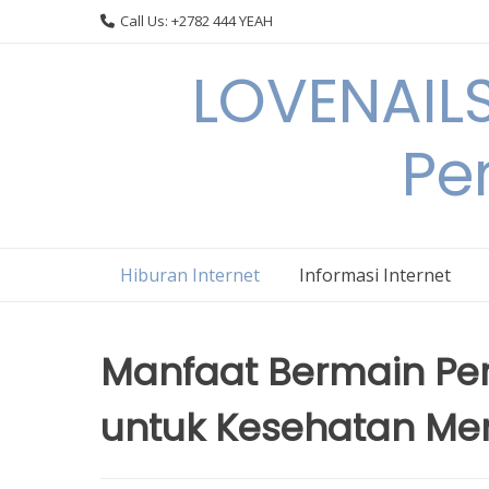
Skip
Call Us: +2782 444 YEAH
to
content
LOVENAILS
Per
Hiburan Internet
Informasi Internet
Manfaat Bermain Pe
untuk Kesehatan Me