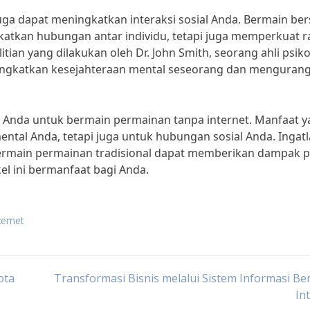
juga dapat meningkatkan interaksi sosial Anda. Bermain be
katkan hubungan antar individu, tetapi juga memperkuat r
an yang dilakukan oleh Dr. John Smith, seorang ahli psiko
meningkatkan kesejahteraan mental seseorang dan mengurang
u Anda untuk bermain permainan tanpa internet. Manfaat 
ntal Anda, tetapi juga untuk hubungan sosial Anda. Ingat
bermain permainan tradisional dapat memberikan dampak po
el ini bermanfaat bagi Anda.
ternet
ota
Transformasi Bisnis melalui Sistem Informasi Be
In