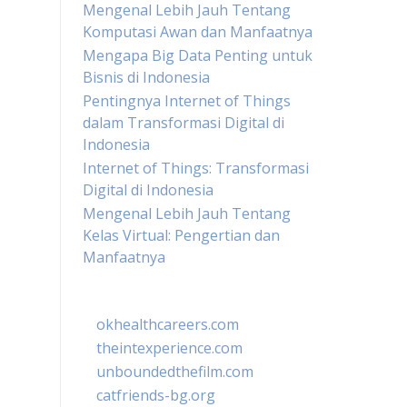
Mengenal Lebih Jauh Tentang
Komputasi Awan dan Manfaatnya
Mengapa Big Data Penting untuk
Bisnis di Indonesia
Pentingnya Internet of Things
dalam Transformasi Digital di
Indonesia
Internet of Things: Transformasi
Digital di Indonesia
Mengenal Lebih Jauh Tentang
Kelas Virtual: Pengertian dan
Manfaatnya
okhealthcareers.com
theintexperience.com
unboundedthefilm.com
catfriends-bg.org