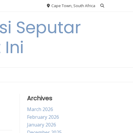
Cape Town, South Africa
si Seputar
 Ini
Archives
March 2026
February 2026
January 2026
December 2025