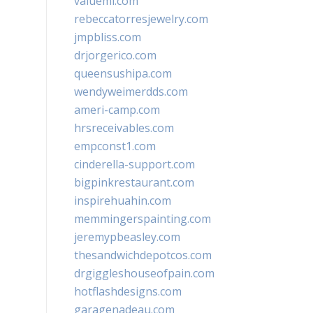
valueml.com
rebeccatorresjewelry.com
jmpbliss.com
drjorgerico.com
queensushipa.com
wendyweimerdds.com
ameri-camp.com
hrsreceivables.com
empconst1.com
cinderella-support.com
bigpinkrestaurant.com
inspirehuahin.com
memmingerspainting.com
jeremypbeasley.com
thesandwichdepotcos.com
drgiggleshouseofpain.com
hotflashdesigns.com
garagenadeau.com