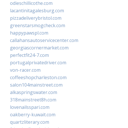
odieschillicothe.com
lacantinitagalesburg.com
pizzadeliverybristol.com
greenstarsmogcheck.com
happypawspl.com
callahansautoservicecenter.com
georgiascornermarket.com
perfectfit24-7.com
portugalprivatedriver.com
von-racer.com
coffeeshopcharleston.com
salon104mainstreet.com
alkaspringswater.com
318mainstreet8h.com
lovenailsspari.com
oakberry-kuwait.com
quartzliterary.com