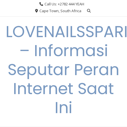
Skip
Call Us: +2782 444 YEAH
to
Cape Town, South Africa
content
LOVENAILSSPAR
– Informasi
Seputar Peran
Internet Saat
Ini