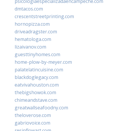
psicologiaespecializadaencampeche.com
dmtacos.com
crescentstreetprinting.com
hornopizza.com
driveadragster.com
hematologa.com
lizaivanov.com
guesttinyhomes.com
home-plow-by-meyer.com
palatelatincuisine.com
blackdoglegacy.com
eatvivahouston.com
thebigshowok.com
chimeandstave.com
greatwallseafoodny.com
theloverose.com
gabriovoice.com
resinflowart.com