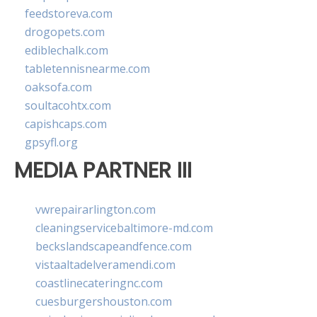
feedstoreva.com
drogopets.com
ediblechalk.com
tabletennisnearme.com
oaksofa.com
soultacohtx.com
capishcaps.com
gpsyfl.org
MEDIA PARTNER III
vwrepairarlington.com
cleaningservicebaltimore-md.com
beckslandscapeandfence.com
vistaaltadelveramendi.com
coastlinecateringnc.com
cuesburgershouston.com