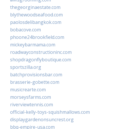
thegeorginaestate.com
blythewoodseafood.com
paolosdelibangkok.com
bobacove.com
phoone24brookfield.com
mickeybarmama.com
roadwayconstructioninc.com
shopdragonflyboutique.com
sportszilla.org
batchprovisionsbar.com
brasserie-gobette.com
musicrearte.com
morseysfarms.com
riverviewtennis.com
official-kelly-toys-squishmallows.com
displaygardenonsuncrest.org
bbq-empire-usa.com