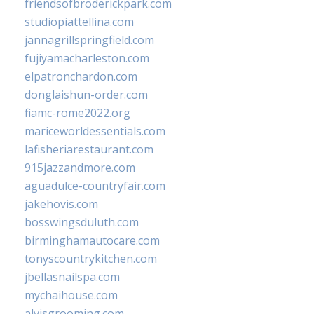
friendsofbroderickpark.com
studiopiattellina.com
jannagrillspringfield.com
fujiyamacharleston.com
elpatronchardon.com
donglaishun-order.com
fiamc-rome2022.org
mariceworldessentials.com
lafisheriarestaurant.com
915jazzandmore.com
aguadulce-countryfair.com
jakehovis.com
bosswingsduluth.com
birminghamautocare.com
tonyscountrykitchen.com
jbellasnailspa.com
mychaihouse.com
alvisgrooming.com