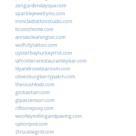
zengardendayspa.com
sparklejewelryinc.com
ironcladtattoostudio.com
bruinshome.com
annascleaningsvc.com
wolfcitytattoo.com
oysterbayturkeytrot.com
lafronterarestauranteybar.com
lilyandrosetearoom.com
olivesburgberrypatch.com
theslushkids.com
giobastian.com
glpascensori.com
rifloorepoxy.com
woolleymillingandpaving.com
uptonpvd.com
2troublegrill.com