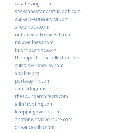
casateranga.com
sticksandstonesstudiooh.com
walkers-treeservice.com
shopmossi.com
untamedcollectivesd.com
mxpwellness.com
infernocanine.com
thepaperhousecollection.com
allisonwillisholley.com
solslite.org
portwayinn.com
djmaddogmusic.com
thesoundarchitects.com
allin1roofing.com
keepjudgewebb.com
anatomyofadventure.com
drivancastillo.com