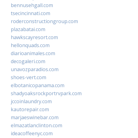
bennusehgall.com
tsecincinnati.com
roderconstructiongroup.com
plazabatai.com
hawkscayresort.com
hellonquads.com
diarioanimales.com
decogaleri.com
unavozparadios.com
shoes-vert.com
elbotanicopanama.com
shadyoaksrockportrvpark.com
jccoinlaundry.com
kautorepair.com
marjaeswinebar.com
elmazatlanclinton.com
ideacoffeenyc.com