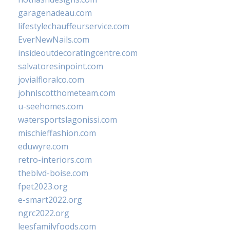
garagenadeau.com
lifestylechauffeurservice.com
EverNewNails.com
insideoutdecoratingcentre.com
salvatoresinpoint.com
jovialfloralco.com
johnlscotthometeam.com
u-seehomes.com
watersportslagonissi.com
mischieffashion.com
eduwyre.com
retro-interiors.com
theblvd-boise.com
fpet2023.org
e-smart2022.org
ngrc2022.org
leesfamilyfoods.com