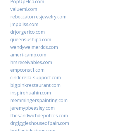
PopUpFlea.com
valueml.com
rebeccatorresjewelry.com
jmpbliss.com
drjorgerico.com
queensushipa.com
wendyweimerdds.com
ameri-camp.com
hrsreceivables.com
empconst1.com
cinderella-support.com
bigpinkrestaurant.com
inspirehuahin.com
memmingerspainting.com
jeremypbeasley.com
thesandwichdepotcos.com
drgiggleshouseofpain.com
hotflashdesigns.com