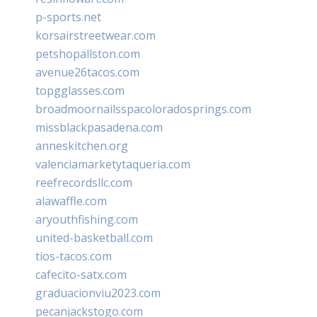
p-sports.net
korsairstreetwear.com
petshopallston.com
avenue26tacos.com
topgglasses.com
broadmoornailsspacoloradosprings.com
missblackpasadena.com
anneskitchen.org
valenciamarketytaqueria.com
reefrecordsllc.com
alawaffle.com
aryouthfishing.com
united-basketball.com
tios-tacos.com
cafecito-satx.com
graduacionviu2023.com
pecanjackstogo.com