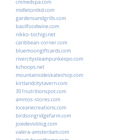
cmmedspa.com
midletontkd.com
gardensandgrills.com
basilfoodwine.com
nikko-tochigi.net
caribbean-corner.com
bluemoongiftcards.com
rivercitysteampunkexpo.com
kchoops.net
mountainsideskateshop.com
kirtlandcitytavern.com
301nutritionspot.com
ammos-stores.com
loceanecreations.com
birdsongridgefarm.com
joiedevivblog.com
valera-amsterdam.com
libertybrandhemp.com