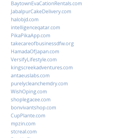
BaytownEvaCationRentals.com
JabalpurCakeDelivery.com
halobjd.com
intelligenceqatar.com
PikaPikaApp.com
takecareofbusinessdfw.org
HamadaOfJapan.com
VersifyLifestyle.com
kingscreekadventures.com
antaeuslabs.com
purelycleanchemdry.com
WishOping.com
shoplegacee.com
bonvivantshop.com
CupPlante.com
mpzin.com
stcreal.com