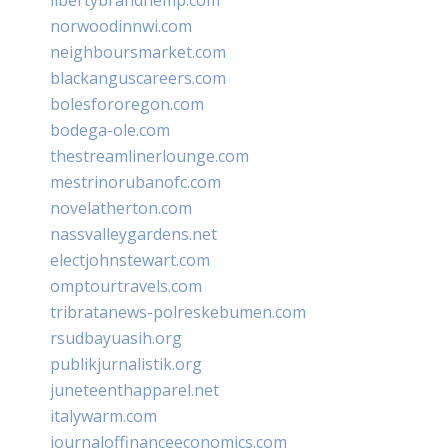
norwoodinnwi.com
neighboursmarket.com
blackanguscareers.com
bolesfororegon.com
bodega-ole.com
thestreamlinerlounge.com
mestrinorubanofc.com
novelatherton.com
nassvalleygardens.net
electjohnstewart.com
omptourtravels.com
tribratanews-polreskebumen.com
rsudbayuasih.org
publikjurnalistik.org
juneteenthapparel.net
italywarm.com
journaloffinanceeconomics.com