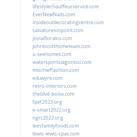
lifestylechauffeurservice.com
EverNewNails.com
insideoutdecoratingcentre.com
salvatoresinpoint.com
jovialfloralco.com
johnlscotthometeam.com
u-seehomes.com
watersportslagonissi.com
mischieffashion.com
eduwyre.com
retro-interiors.com
theblvd-boise.com
fpet2023.org
e-smart2022.org
ngrc2022.org
leesfamilyfoods.com
lewis-lewis-cpas.com