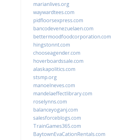
marianlives.org
waywardtees.com
pidfloorsexpress.com
bancodevenezuelaen.com
bettermoodfoodcorporation.com
hingstonnt.com
chooseagender.com
hoverboardssale.com
alaskapolitics.com
stsmp.org
manoelneves.com
mandelaeffectlibrary.com
roselynns.com
balanceyoganj.com
salesforceblogs.com
TrainGames365.com
BaytownEvaCationRentals.com