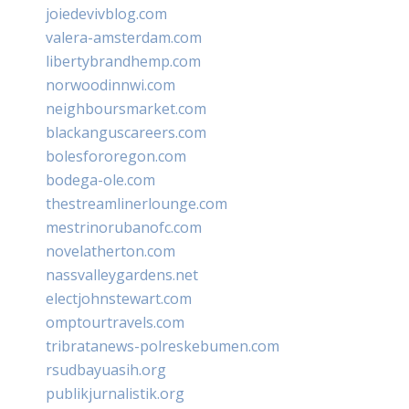
joiedevivblog.com
valera-amsterdam.com
libertybrandhemp.com
norwoodinnwi.com
neighboursmarket.com
blackanguscareers.com
bolesfororegon.com
bodega-ole.com
thestreamlinerlounge.com
mestrinorubanofc.com
novelatherton.com
nassvalleygardens.net
electjohnstewart.com
omptourtravels.com
tribratanews-polreskebumen.com
rsudbayuasih.org
publikjurnalistik.org