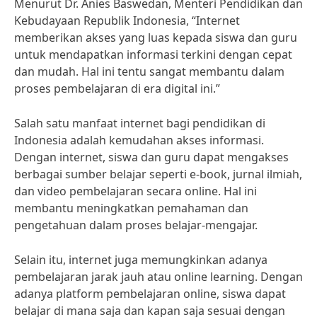
Menurut Dr. Anies Baswedan, Menteri Pendidikan dan
Kebudayaan Republik Indonesia, “Internet
memberikan akses yang luas kepada siswa dan guru
untuk mendapatkan informasi terkini dengan cepat
dan mudah. Hal ini tentu sangat membantu dalam
proses pembelajaran di era digital ini.”
Salah satu manfaat internet bagi pendidikan di
Indonesia adalah kemudahan akses informasi.
Dengan internet, siswa dan guru dapat mengakses
berbagai sumber belajar seperti e-book, jurnal ilmiah,
dan video pembelajaran secara online. Hal ini
membantu meningkatkan pemahaman dan
pengetahuan dalam proses belajar-mengajar.
Selain itu, internet juga memungkinkan adanya
pembelajaran jarak jauh atau online learning. Dengan
adanya platform pembelajaran online, siswa dapat
belajar di mana saja dan kapan saja sesuai dengan