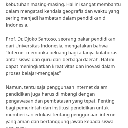
kebutuhan masing-masing. Hal ini sangat membantu
dalam mengatasi kendala geografis dan waktu yang
sering menjadi hambatan dalam pendidikan di
Indonesia.
Prof. Dr. Djoko Santoso, seorang pakar pendidikan
dari Universitas Indonesia, mengatakan bahwa
“Internet membuka peluang bagi adanya kolaborasi
antar siswa dan guru dari berbagai daerah. Hal ini
dapat meningkatkan kreativitas dan inovasi dalam
proses belajar-mengajar.”
Namun, tentu saja penggunaan internet dalam
pendidikan juga harus diimbangi dengan
pengawasan dan pembatasan yang tepat. Penting
bagi pemerintah dan institusi pendidikan untuk
memberikan edukasi tentang penggunaan internet
yang aman dan bertanggung jawab kepada siswa