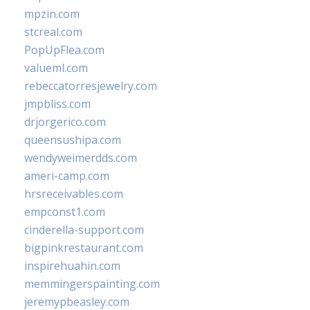
mpzin.com
stcreal.com
PopUpFlea.com
valueml.com
rebeccatorresjewelry.com
jmpbliss.com
drjorgerico.com
queensushipa.com
wendyweimerdds.com
ameri-camp.com
hrsreceivables.com
empconst1.com
cinderella-support.com
bigpinkrestaurant.com
inspirehuahin.com
memmingerspainting.com
jeremypbeasley.com