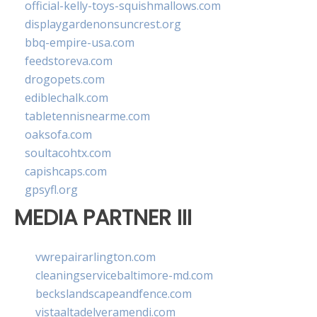
official-kelly-toys-squishmallows.com
displaygardenonsuncrest.org
bbq-empire-usa.com
feedstoreva.com
drogopets.com
ediblechalk.com
tabletennisnearme.com
oaksofa.com
soultacohtx.com
capishcaps.com
gpsyfl.org
MEDIA PARTNER III
vwrepairarlington.com
cleaningservicebaltimore-md.com
beckslandscapeandfence.com
vistaaltadelveramendi.com