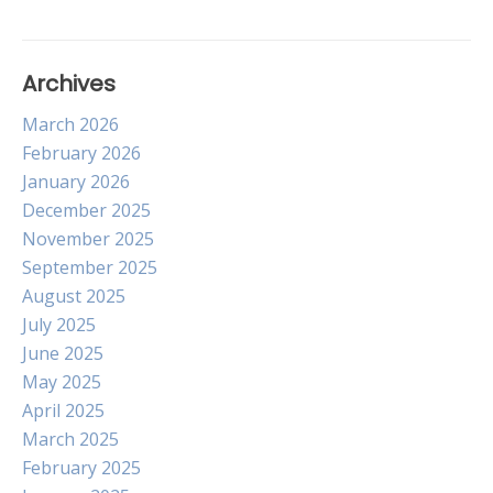
Archives
March 2026
February 2026
January 2026
December 2025
November 2025
September 2025
August 2025
July 2025
June 2025
May 2025
April 2025
March 2025
February 2025