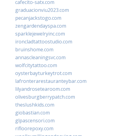
cafecito-satx.com
graduacionviu2023.com
pecanjackstogo.com
zengardendayspa.com
sparklejewelryinc.com
ironcladtattoostudio.com
bruinshome.com
annascleaningsvc.com
wolfcitytattoo.com
oysterbayturkeytrot.com
lafronterarestauranteybar.com
lilyandrosetearoom.com
olivesburgberrypatch.com
theslushkids.com
giobastian.com
glpascensori.com
rifloorepoxy.com