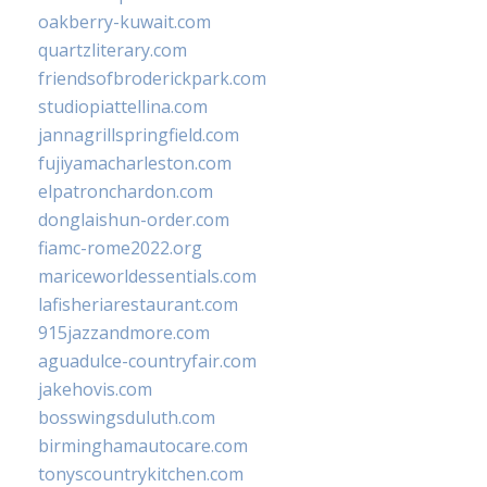
oakberry-kuwait.com
quartzliterary.com
friendsofbroderickpark.com
studiopiattellina.com
jannagrillspringfield.com
fujiyamacharleston.com
elpatronchardon.com
donglaishun-order.com
fiamc-rome2022.org
mariceworldessentials.com
lafisheriarestaurant.com
915jazzandmore.com
aguadulce-countryfair.com
jakehovis.com
bosswingsduluth.com
birminghamautocare.com
tonyscountrykitchen.com