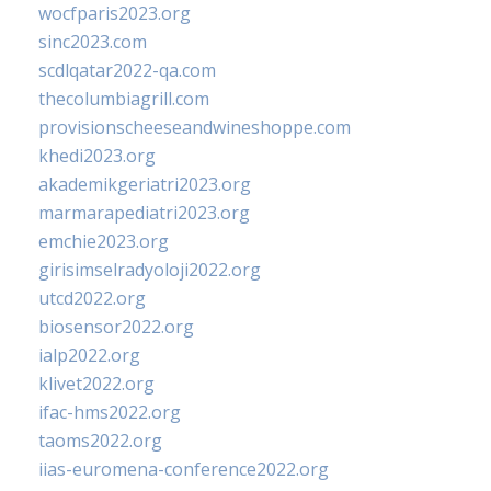
wocfparis2023.org
sinc2023.com
scdlqatar2022-qa.com
thecolumbiagrill.com
provisionscheeseandwineshoppe.com
khedi2023.org
akademikgeriatri2023.org
marmarapediatri2023.org
emchie2023.org
girisimselradyoloji2022.org
utcd2022.org
biosensor2022.org
ialp2022.org
klivet2022.org
ifac-hms2022.org
taoms2022.org
iias-euromena-conference2022.org