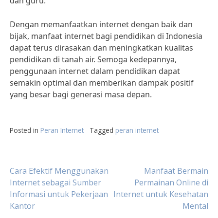
dan guru.
Dengan memanfaatkan internet dengan baik dan
bijak, manfaat internet bagi pendidikan di Indonesia
dapat terus dirasakan dan meningkatkan kualitas
pendidikan di tanah air. Semoga kedepannya,
penggunaan internet dalam pendidikan dapat
semakin optimal dan memberikan dampak positif
yang besar bagi generasi masa depan.
Posted in
Peran Internet
Tagged
peran internet
Post
Cara Efektif Menggunakan
Manfaat Bermain
Internet sebagai Sumber
Permainan Online di
Informasi untuk Pekerjaan
Internet untuk Kesehatan
navigation
Kantor
Mental