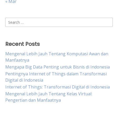
« Mar
Search
for:
Recent Posts
Mengenal Lebih Jauh Tentang Komputasi Awan dan
Manfaatnya
Mengapa Big Data Penting untuk Bisnis di Indonesia
Pentingnya Internet of Things dalam Transformasi
Digital di Indonesia
Internet of Things: Transformasi Digital di Indonesia
Mengenal Lebih Jauh Tentang Kelas Virtual:
Pengertian dan Manfaatnya