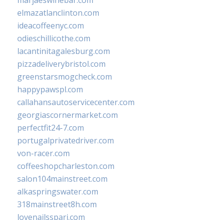
marjaeswinebar.com
elmazatlanclinton.com
ideacoffeenyc.com
odieschillicothe.com
lacantinitagalesburg.com
pizzadeliverybristol.com
greenstarsmogcheck.com
happypawspl.com
callahansautoservicecenter.com
georgiascornermarket.com
perfectfit24-7.com
portugalprivatedriver.com
von-racer.com
coffeeshopcharleston.com
salon104mainstreet.com
alkaspringswater.com
318mainstreet8h.com
lovenailsspari.com