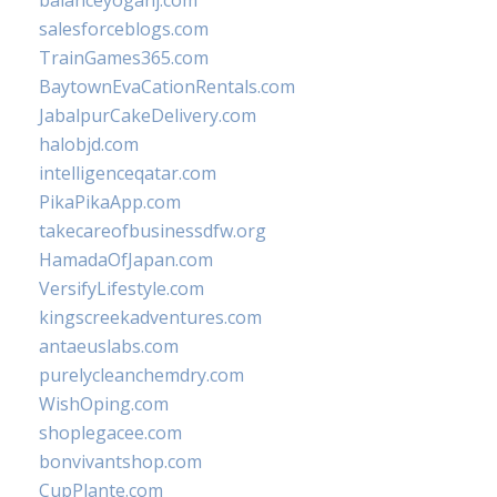
balanceyoganj.com
salesforceblogs.com
TrainGames365.com
BaytownEvaCationRentals.com
JabalpurCakeDelivery.com
halobjd.com
intelligenceqatar.com
PikaPikaApp.com
takecareofbusinessdfw.org
HamadaOfJapan.com
VersifyLifestyle.com
kingscreekadventures.com
antaeuslabs.com
purelycleanchemdry.com
WishOping.com
shoplegacee.com
bonvivantshop.com
CupPlante.com