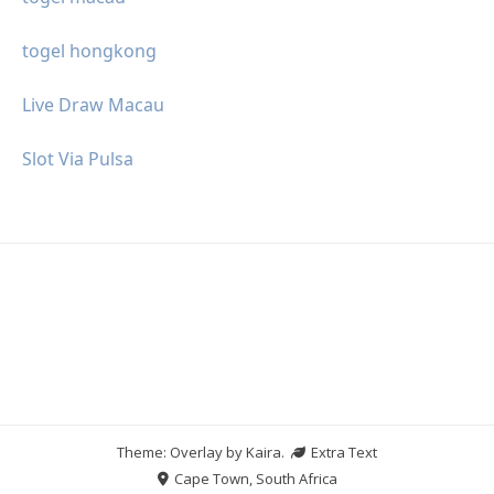
togel hongkong
Live Draw Macau
Slot Via Pulsa
Theme: Overlay by
Kaira
.
Extra Text
Cape Town, South Africa