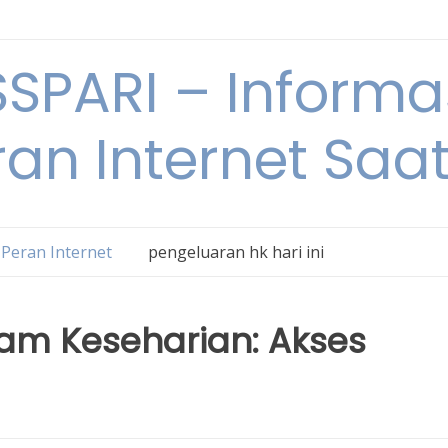
SPARI – Informa
an Internet Saat
Peran Internet
pengeluaran hk hari ini
lam Keseharian: Akses