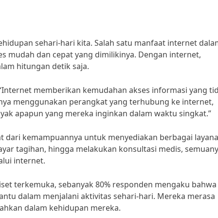
hidupan sehari-hari kita. Salah satu manfaat internet dal
es mudah dan cepat yang dimilikinya. Dengan internet,
am hitungan detik saja.
 “Internet memberikan kemudahan akses informasi yang ti
ya menggunakan perangkat yang terhubung ke internet,
yak apapun yang mereka inginkan dalam waktu singkat.”
ihat dari kemampuannya untuk menyediakan berbagai layan
bayar tagihan, hingga melakukan konsultasi medis, semuan
ui internet.
 riset terkemuka, sebanyak 80% responden mengaku bahwa
tu dalam menjalani aktivitas sehari-hari. Mereka merasa
isahkan dalam kehidupan mereka.