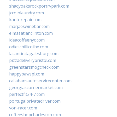
shadyoaksrockportrvpark.com
jccoinlaundry.com
kautorepair.com
marjaeswinebar.com
elmazatlanclinton.com
ideacoffeenyc.com
odieschillicothe.com
lacantinitagalesburg.com
pizzadeliverybristol.com
greenstarsmogcheck.com
happypawspl.com
callahansautoservicecenter.com
georgiascornermarket.com
perfectfit24-7.com
portugalprivatedriver.com
von-racer.com
coffeeshopcharleston.com