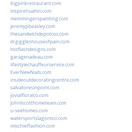
bigpinkrestaurant.com
inspirehuahin.com
memmingerspainting.com
jeremypbeasley.com
thesandwichdepotcos.com
drgiggleshouseofpain.com
hotflashdesigns.com
garagenadeau.com
lifestylechauffeurservice.com
EverNewNails.com
insideoutdecoratingcentre.com
salvatoresinpoint.com
jovialfloralco.com
johnlscotthometeam.com
u-seehomes.com
watersportslagonissi.com
mischieffashion.com