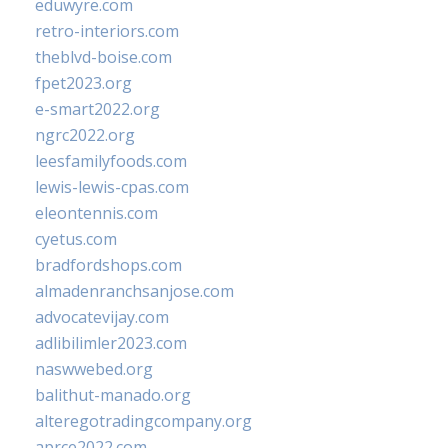
eduwyre.com
retro-interiors.com
theblvd-boise.com
fpet2023.org
e-smart2022.org
ngrc2022.org
leesfamilyfoods.com
lewis-lewis-cpas.com
eleontennis.com
cyetus.com
bradfordshops.com
almadenranchsanjose.com
advocatevijay.com
adlibilimler2023.com
naswwebed.org
balithut-manado.org
alteregotradingcompany.org
aprce2022.com