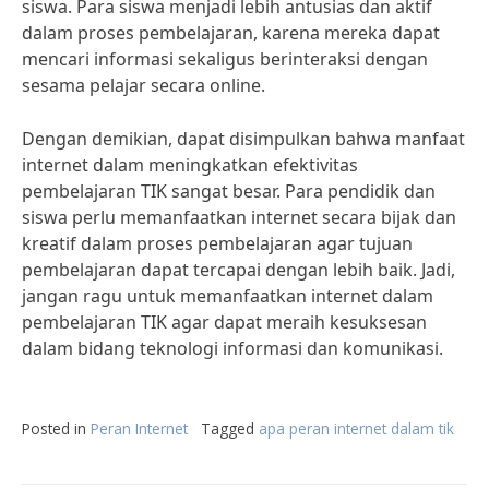
siswa. Para siswa menjadi lebih antusias dan aktif
dalam proses pembelajaran, karena mereka dapat
mencari informasi sekaligus berinteraksi dengan
sesama pelajar secara online.
Dengan demikian, dapat disimpulkan bahwa manfaat
internet dalam meningkatkan efektivitas
pembelajaran TIK sangat besar. Para pendidik dan
siswa perlu memanfaatkan internet secara bijak dan
kreatif dalam proses pembelajaran agar tujuan
pembelajaran dapat tercapai dengan lebih baik. Jadi,
jangan ragu untuk memanfaatkan internet dalam
pembelajaran TIK agar dapat meraih kesuksesan
dalam bidang teknologi informasi dan komunikasi.
Posted in
Peran Internet
Tagged
apa peran internet dalam tik