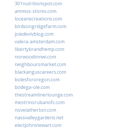
301nutritionspot.com
ammos-stores.com
loceanecreations.com
birdsongridgefarm.com
joiedevivblog.com
valera-amsterdam.com
libertybrandhemp.com
norwoodinnwi.com
neighboursmarket.com
blackanguscareers.com
bolesfororegon.com
bodega-ole.com
thestreamlinerlounge.com
mestrinorubanofc.com
novelatherton.com
nassvalleygardens.net
electjohnstewart.com