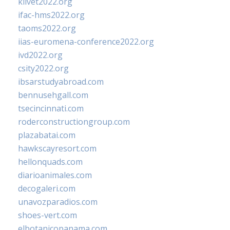
klivet2022.org
ifac-hms2022.org
taoms2022.org
iias-euromena-conference2022.org
ivd2022.org
csity2022.org
ibsarstudyabroad.com
bennusehgall.com
tsecincinnati.com
roderconstructiongroup.com
plazabatai.com
hawkscayresort.com
hellonquads.com
diarioanimales.com
decogaleri.com
unavozparadios.com
shoes-vert.com
elbotanicopanama.com