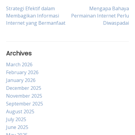
Post
Strategi Efektif dalam
Mengapa Bahaya
Membagikan Informasi
Permainan Internet Perlu
Internet yang Bermanfaat
Diwaspadai
navigation
Archives
March 2026
February 2026
January 2026
December 2025
November 2025
September 2025
August 2025
July 2025
June 2025