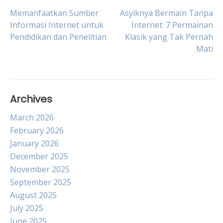
Post
Memanfaatkan Sumber
Asyiknya Bermain Tanpa
Informasi Internet untuk
Internet: 7 Permainan
Pendidikan dan Penelitian
Klasik yang Tak Pernah
navigation
Mati
Archives
March 2026
February 2026
January 2026
December 2025
November 2025
September 2025
August 2025
July 2025
June 2025