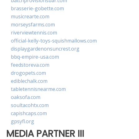
batchprovisionsbar.com
brasserie-gobette.com
musicrearte.com
morseysfarms.com
riverviewtennis.com
official-kelly-toys-squishmallows.com
displaygardenonsuncrest.org
bbq-empire-usa.com
feedstoreva.com
drogopets.com
ediblechalk.com
tabletennisnearme.com
oaksofa.com
soultacohtx.com
capishcaps.com
gpsyfl.org
MEDIA PARTNER III