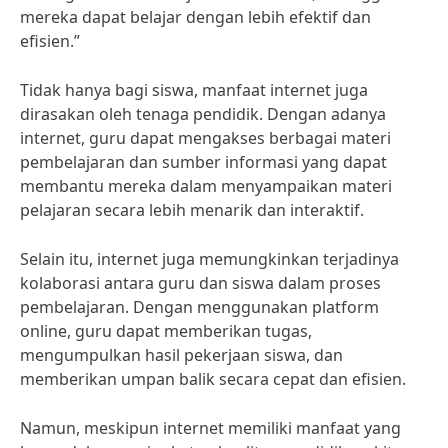
mereka dapat belajar dengan lebih efektif dan
efisien.”
Tidak hanya bagi siswa, manfaat internet juga
dirasakan oleh tenaga pendidik. Dengan adanya
internet, guru dapat mengakses berbagai materi
pembelajaran dan sumber informasi yang dapat
membantu mereka dalam menyampaikan materi
pelajaran secara lebih menarik dan interaktif.
Selain itu, internet juga memungkinkan terjadinya
kolaborasi antara guru dan siswa dalam proses
pembelajaran. Dengan menggunakan platform
online, guru dapat memberikan tugas,
mengumpulkan hasil pekerjaan siswa, dan
memberikan umpan balik secara cepat dan efisien.
Namun, meskipun internet memiliki manfaat yang