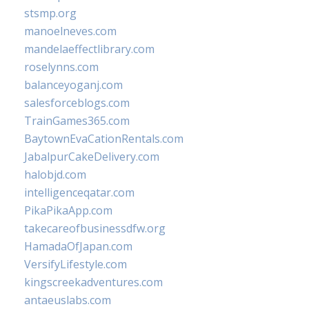
stsmp.org
manoelneves.com
mandelaeffectlibrary.com
roselynns.com
balanceyoganj.com
salesforceblogs.com
TrainGames365.com
BaytownEvaCationRentals.com
JabalpurCakeDelivery.com
halobjd.com
intelligenceqatar.com
PikaPikaApp.com
takecareofbusinessdfw.org
HamadaOfJapan.com
VersifyLifestyle.com
kingscreekadventures.com
antaeuslabs.com