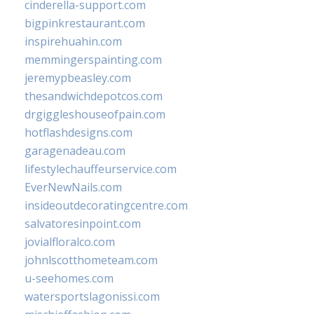
cinderella-support.com
bigpinkrestaurant.com
inspirehuahin.com
memmingerspainting.com
jeremypbeasley.com
thesandwichdepotcos.com
drgiggleshouseofpain.com
hotflashdesigns.com
garagenadeau.com
lifestylechauffeurservice.com
EverNewNails.com
insideoutdecoratingcentre.com
salvatoresinpoint.com
jovialfloralco.com
johnlscotthometeam.com
u-seehomes.com
watersportslagonissi.com