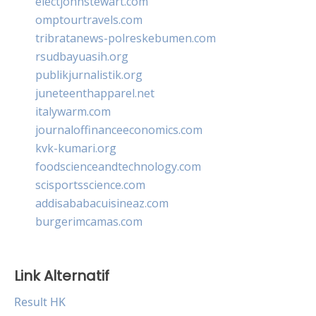
electjohnstewart.com
omptourtravels.com
tribratanews-polreskebumen.com
rsudbayuasih.org
publikjurnalistik.org
juneteenthapparel.net
italywarm.com
journaloffinanceeconomics.com
kvk-kumari.org
foodscienceandtechnology.com
scisportsscience.com
addisababacuisineaz.com
burgerimcamas.com
Link Alternatif
Result HK