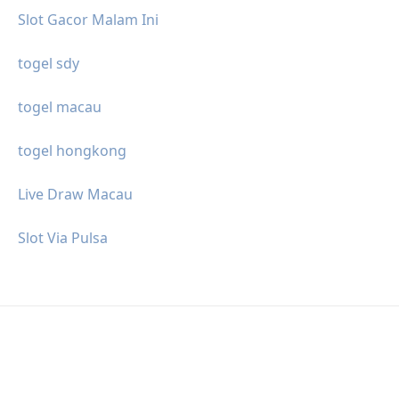
Slot Gacor Malam Ini
togel sdy
togel macau
togel hongkong
Live Draw Macau
Slot Via Pulsa