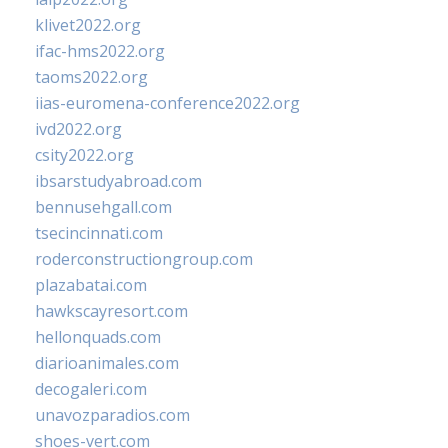
klivet2022.org
ifac-hms2022.org
taoms2022.org
iias-euromena-conference2022.org
ivd2022.org
csity2022.org
ibsarstudyabroad.com
bennusehgall.com
tsecincinnati.com
roderconstructiongroup.com
plazabatai.com
hawkscayresort.com
hellonquads.com
diarioanimales.com
decogaleri.com
unavozparadios.com
shoes-vert.com