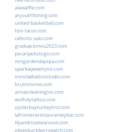
alawaffle.com
aryouthfishing.com
united-basketball.com
tios-tacos.com
cafecito-satx.com
graduacionviu2023.com
pecanjackstogo.com
zengardendayspa.com
sparklejewelryinc.com
ironcladtattoostudio.com
bruinshome.com
annascleaningsvc.com
wolfcitytattoo.com
oysterbayturkeytrot.com
lafronterarestauranteybar.com
lilyandrosetearoom.com
olivesburgberrypatch.com