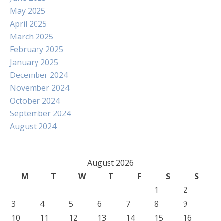
May 2025
April 2025
March 2025
February 2025
January 2025
December 2024
November 2024
October 2024
September 2024
August 2024
August 2026
M
T
W
T
F
S
S
1
2
3
4
5
6
7
8
9
10
11
12
13
14
15
16