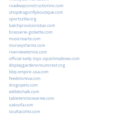
roadwayconstructioninc.com
shopdragonflyboutique.com
sportszilla.org
batchprovisionsbar.com
brasserie-gobette.com
musicrearte.com
morseysfarms.com
riverviewtennis.com
official-kelly-toys-squishmallows.com
displaygardenonsuncrest.org
bbq-empire-usa.com
feedstoreva.com
drogopets.com
ediblechalk.com
tabletennisnearme.com
oaksofa.com
soultacohtx.com