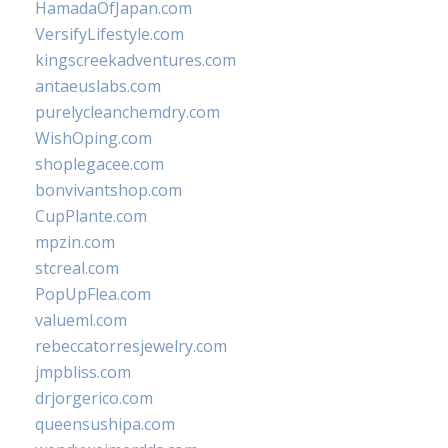
HamadaOfJapan.com
VersifyLifestyle.com
kingscreekadventures.com
antaeuslabs.com
purelycleanchemdry.com
WishOping.com
shoplegacee.com
bonvivantshop.com
CupPlante.com
mpzin.com
stcreal.com
PopUpFlea.com
valueml.com
rebeccatorresjewelry.com
jmpbliss.com
drjorgerico.com
queensushipa.com