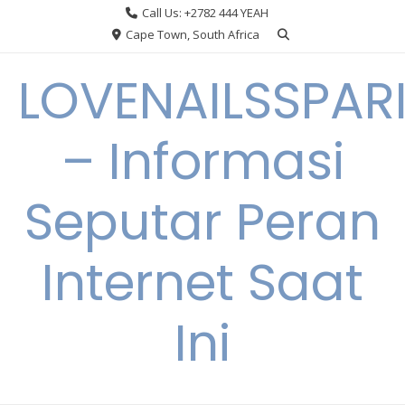
Skip
Call Us: +2782 444 YEAH
to
Cape Town, South Africa
content
LOVENAILSSPAR
– Informasi
Seputar Peran
Internet Saat
Ini