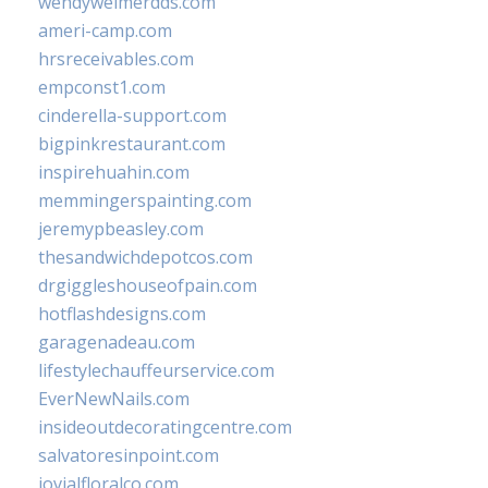
wendyweimerdds.com
ameri-camp.com
hrsreceivables.com
empconst1.com
cinderella-support.com
bigpinkrestaurant.com
inspirehuahin.com
memmingerspainting.com
jeremypbeasley.com
thesandwichdepotcos.com
drgiggleshouseofpain.com
hotflashdesigns.com
garagenadeau.com
lifestylechauffeurservice.com
EverNewNails.com
insideoutdecoratingcentre.com
salvatoresinpoint.com
jovialfloralco.com