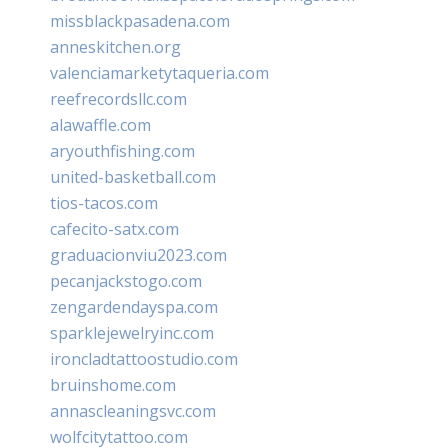
missblackpasadena.com
anneskitchen.org
valenciamarketytaqueria.com
reefrecordsllc.com
alawaffle.com
aryouthfishing.com
united-basketball.com
tios-tacos.com
cafecito-satx.com
graduacionviu2023.com
pecanjackstogo.com
zengardendayspa.com
sparklejewelryinc.com
ironcladtattoostudio.com
bruinshome.com
annascleaningsvc.com
wolfcitytattoo.com