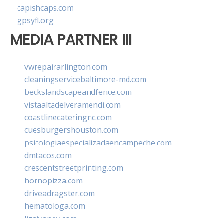
capishcaps.com
gpsyfl.org
MEDIA PARTNER III
vwrepairarlington.com
cleaningservicebaltimore-md.com
beckslandscapeandfence.com
vistaaltadelveramendi.com
coastlinecateringnc.com
cuesburgershouston.com
psicologiaespecializadaencampeche.com
dmtacos.com
crescentstreetprinting.com
hornopizza.com
driveadragster.com
hematologa.com