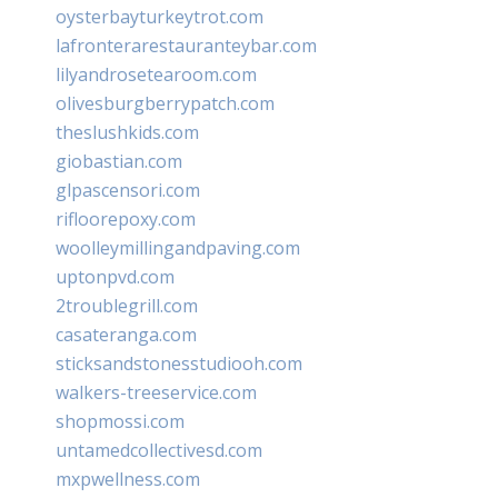
oysterbayturkeytrot.com
lafronterarestauranteybar.com
lilyandrosetearoom.com
olivesburgberrypatch.com
theslushkids.com
giobastian.com
glpascensori.com
rifloorepoxy.com
woolleymillingandpaving.com
uptonpvd.com
2troublegrill.com
casateranga.com
sticksandstonesstudiooh.com
walkers-treeservice.com
shopmossi.com
untamedcollectivesd.com
mxpwellness.com