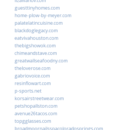
lizaivanov.com
guesttinyhomes.com
home-plow-by-meyer.com
palatelatincuisine.com
blackdoglegacy.com
eatvivahouston.com
thebigshowok.com
chimeandstave.com
greatwallseafoodny.com
theloverose.com
gabriovoice.com
resinflowart.com
p-sports.net
korsairstreetwear.com
petshopallston.com
avenue26tacos.com
topgglasses.com
broadmoornailsspacoloradosprings.com