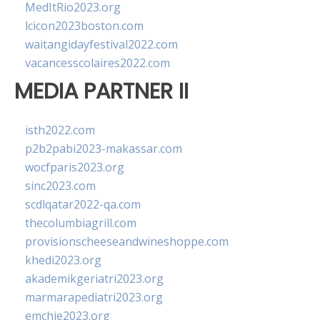
MedItRio2023.org
lcicon2023boston.com
waitangidayfestival2022.com
vacancesscolaires2022.com
MEDIA PARTNER II
isth2022.com
p2b2pabi2023-makassar.com
wocfparis2023.org
sinc2023.com
scdlqatar2022-qa.com
thecolumbiagrill.com
provisionscheeseandwineshoppe.com
khedi2023.org
akademikgeriatri2023.org
marmarapediatri2023.org
emchie2023.org