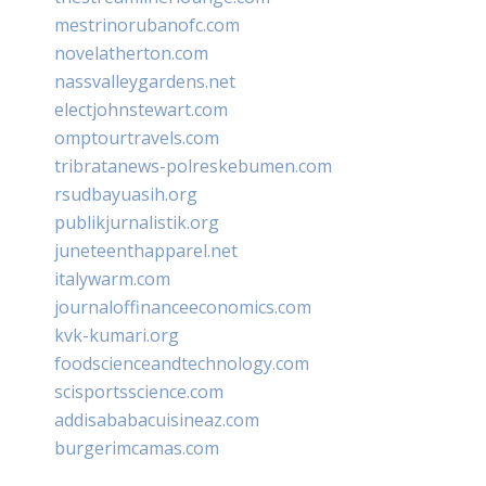
mestrinorubanofc.com
novelatherton.com
nassvalleygardens.net
electjohnstewart.com
omptourtravels.com
tribratanews-polreskebumen.com
rsudbayuasih.org
publikjurnalistik.org
juneteenthapparel.net
italywarm.com
journaloffinanceeconomics.com
kvk-kumari.org
foodscienceandtechnology.com
scisportsscience.com
addisababacuisineaz.com
burgerimcamas.com