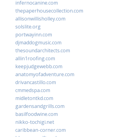
infernocanine.com
thepaperhousecollection.com
allisonwillisholley.com
solslite.org
portwayinn.com
djmaddogmusic.com
thesoundarchitects.com
allin1roofing.com
keepjudgewebb.com
anatomyofadventure.com
drivancastillo.com
cmmedspa.com
midletontkd.com
gardensandgrills.com
basilfoodwine.com
nikko-tochigi.net
caribbean-corner.com