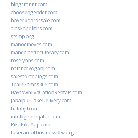
hingstonnt.com
chooseagender.com
hoverboardssale.com
alaskapolitics.com
stsmp.org
manoelneves.com
mandelaeffectlibrary.com
roselynns.com
balanceyoganj.com
salesforceblogs.com
TrainGames365.com
BaytownEvaCationRentals.com
JabalpurCakeDelivery.com
halobjd.com
intelligenceqatar.com
PikaPikaApp.com
takecareofbusinessdfw.org