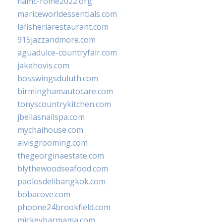
fiamc-rome2022.org
mariceworldessentials.com
lafisheriarestaurant.com
915jazzandmore.com
aguadulce-countryfair.com
jakehovis.com
bosswingsduluth.com
birminghamautocare.com
tonyscountrykitchen.com
jbellasnailspa.com
mychaihouse.com
alvisgrooming.com
thegeorginaestate.com
blythewoodseafood.com
paolosdelibangkok.com
bobacove.com
phoone24brookfield.com
mickeybarmama.com