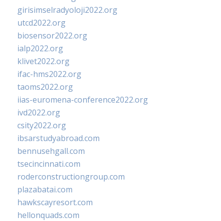
girisimselradyoloji2022.org
utcd2022.org
biosensor2022.org
ialp2022.org
klivet2022.org
ifac-hms2022.org
taoms2022.org
iias-euromena-conference2022.org
ivd2022.org
csity2022.org
ibsarstudyabroad.com
bennusehgall.com
tsecincinnati.com
roderconstructiongroup.com
plazabatai.com
hawkscayresort.com
hellonquads.com