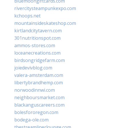
bluemoongiftcards.com
rivercitysteampunkexpo.com
kchoops.net
mountainsideskateshop.com
kirtlandcitytavern.com
301nutritionspot.com
ammos-stores.com
loceanecreations.com
birdsongridgefarm.com
joiedevivblog.com
valera-amsterdam.com
libertybrandhemp.com
norwoodinnwi.com
neighboursmarket.com
blackanguscareers.com
bolesfororegon.com
bodega-ole.com
thestreamlinerlounge.com