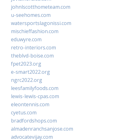
johnlscotthometeam.com
u-seehomes.com
watersportslagonissi.com
mischieffashion.com
eduwyre.com
retro-interiors.com
theblvd-boise.com
fpet2023.org
e-smart2022.org
ngrc2022.org
leesfamilyfoods.com
lewis-lewis-cpas.com
eleontennis.com
cyetus.com
bradfordshops.com
almadenranchsanjose.com
advocatevijay.com