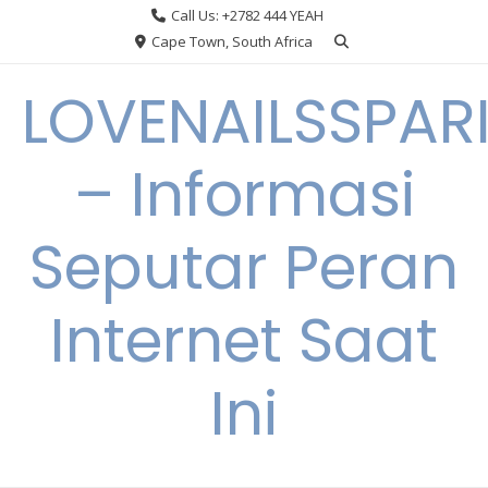
Skip
Call Us: +2782 444 YEAH
to
Cape Town, South Africa
content
LOVENAILSSPAR
– Informasi
Seputar Peran
Internet Saat
Ini