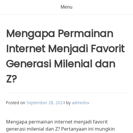
Menu
Mengapa Permainan
Internet Menjadi Favorit
Generasi Milenial dan
Z?
Posted on
September 28, 2024
by
adminlov
Mengapa permainan internet menjadi favorit
generasi milenial dan Z? Pertanyaan ini mungkin