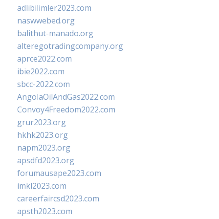
adlibilimler2023.com
naswwebed.org
balithut-manado.org
alteregotradingcompany.org
aprce2022.com
ibie2022.com
sbcc-2022.com
AngolaOilAndGas2022.com
Convoy4Freedom2022.com
grur2023.org
hkhk2023.org
napm2023.org
apsdfd2023.org
forumausape2023.com
imkl2023.com
careerfaircsd2023.com
apsth2023.com