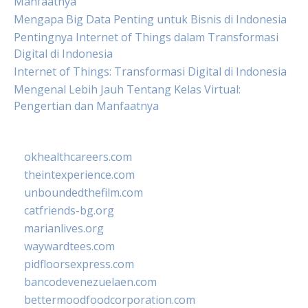
Manfaatnya
Mengapa Big Data Penting untuk Bisnis di Indonesia
Pentingnya Internet of Things dalam Transformasi
Digital di Indonesia
Internet of Things: Transformasi Digital di Indonesia
Mengenal Lebih Jauh Tentang Kelas Virtual:
Pengertian dan Manfaatnya
okhealthcareers.com
theintexperience.com
unboundedthefilm.com
catfriends-bg.org
marianlives.org
waywardtees.com
pidfloorsexpress.com
bancodevenezuelaen.com
bettermoodfoodcorporation.com