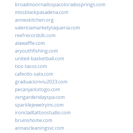
broadmoornailsspacoloradosprings.com
missblackpasadena.com
anneskitchen.org
valenciamarketytaqueria.com
reefrecordsllc.com
alawaffle.com
aryouthfishing.com
united-basketball.com
tios-tacos.com
cafecito-satx.com
graduacionviu2023.com
pecanjackstogo.com
zengardendayspa.com
sparklejewelryinc.com
ironcladtattoostudio.com
bruinshome.com
annascleaningsvc.com