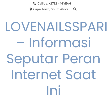
Skip
Call Us: +2782 444 YEAH
to
Cape Town, South Africa
content
LOVENAILSSPAR
– Informasi
Seputar Peran
Internet Saat
Ini