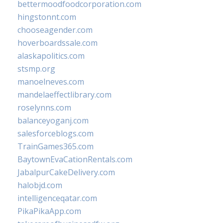
bettermoodfoodcorporation.com
hingstonnt.com
chooseagender.com
hoverboardssale.com
alaskapolitics.com
stsmp.org
manoelneves.com
mandelaeffectlibrary.com
roselynns.com
balanceyoganj.com
salesforceblogs.com
TrainGames365.com
BaytownEvaCationRentals.com
JabalpurCakeDelivery.com
halobjd.com
intelligenceqatar.com
PikaPikaApp.com