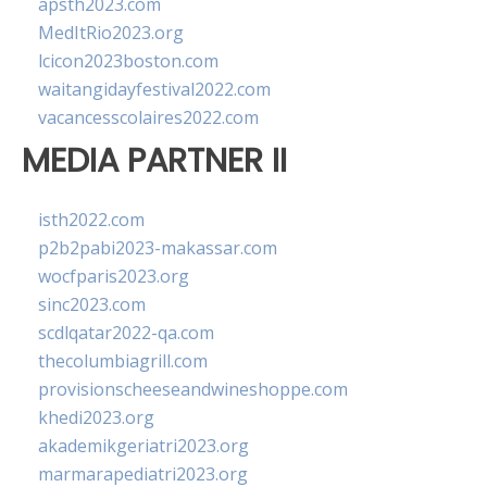
apsth2023.com
MedItRio2023.org
lcicon2023boston.com
waitangidayfestival2022.com
vacancesscolaires2022.com
MEDIA PARTNER II
isth2022.com
p2b2pabi2023-makassar.com
wocfparis2023.org
sinc2023.com
scdlqatar2022-qa.com
thecolumbiagrill.com
provisionscheeseandwineshoppe.com
khedi2023.org
akademikgeriatri2023.org
marmarapediatri2023.org