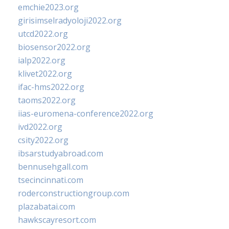
emchie2023.org
girisimselradyoloji2022.org
utcd2022.org
biosensor2022.org
ialp2022.org
klivet2022.org
ifac-hms2022.org
taoms2022.org
iias-euromena-conference2022.org
ivd2022.org
csity2022.org
ibsarstudyabroad.com
bennusehgall.com
tsecincinnati.com
roderconstructiongroup.com
plazabatai.com
hawkscayresort.com