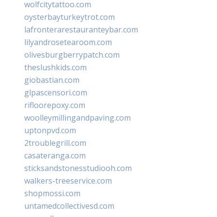
wolfcitytattoo.com
oysterbayturkeytrot.com
lafronterarestauranteybar.com
lilyandrosetearoom.com
olivesburgberrypatch.com
theslushkids.com
giobastian.com
glpascensori.com
rifloorepoxy.com
woolleymillingandpaving.com
uptonpvd.com
2troublegrill.com
casateranga.com
sticksandstonesstudiooh.com
walkers-treeservice.com
shopmossi.com
untamedcollectivesd.com