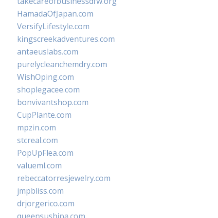
takecareofbusinessdfw.org
HamadaOfJapan.com
VersifyLifestyle.com
kingscreekadventures.com
antaeuslabs.com
purelycleanchemdry.com
WishOping.com
shoplegacee.com
bonvivantshop.com
CupPlante.com
mpzin.com
stcreal.com
PopUpFlea.com
valueml.com
rebeccatorresjewelry.com
jmpbliss.com
drjorgerico.com
queensushipa.com