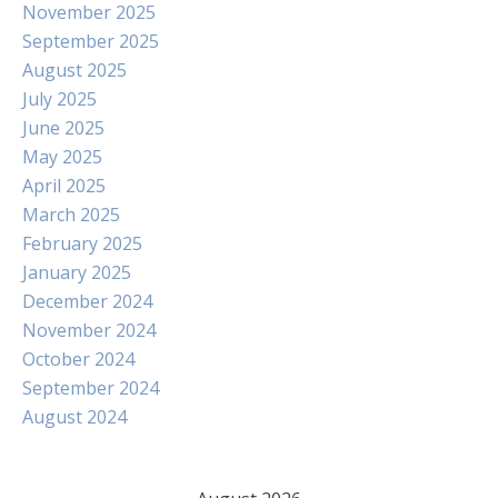
November 2025
September 2025
August 2025
July 2025
June 2025
May 2025
April 2025
March 2025
February 2025
January 2025
December 2024
November 2024
October 2024
September 2024
August 2024