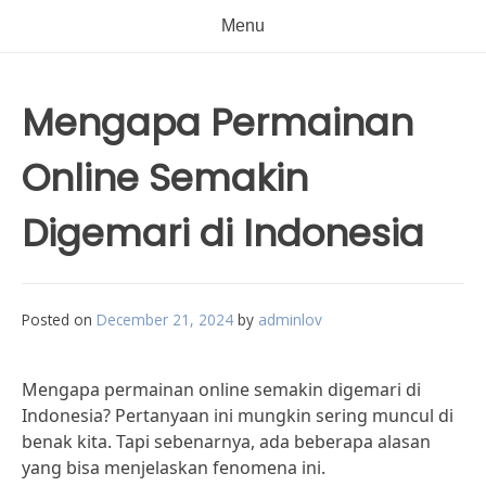
Menu
Mengapa Permainan
Online Semakin
Digemari di Indonesia
Posted on
December 21, 2024
by
adminlov
Mengapa permainan online semakin digemari di
Indonesia? Pertanyaan ini mungkin sering muncul di
benak kita. Tapi sebenarnya, ada beberapa alasan
yang bisa menjelaskan fenomena ini.