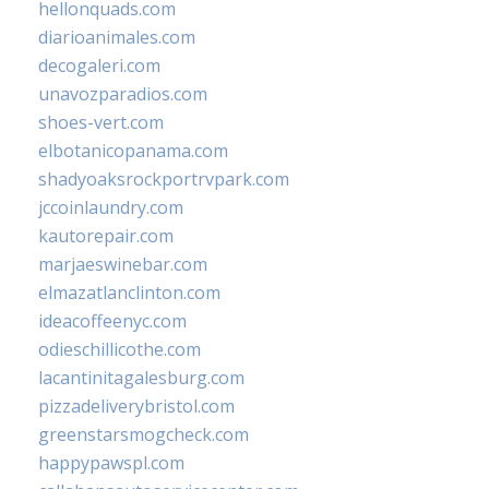
hellonquads.com
diarioanimales.com
decogaleri.com
unavozparadios.com
shoes-vert.com
elbotanicopanama.com
shadyoaksrockportrvpark.com
jccoinlaundry.com
kautorepair.com
marjaeswinebar.com
elmazatlanclinton.com
ideacoffeenyc.com
odieschillicothe.com
lacantinitagalesburg.com
pizzadeliverybristol.com
greenstarsmogcheck.com
happypawspl.com