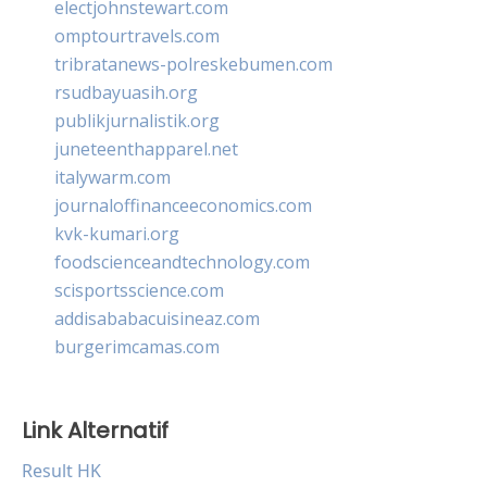
electjohnstewart.com
omptourtravels.com
tribratanews-polreskebumen.com
rsudbayuasih.org
publikjurnalistik.org
juneteenthapparel.net
italywarm.com
journaloffinanceeconomics.com
kvk-kumari.org
foodscienceandtechnology.com
scisportsscience.com
addisababacuisineaz.com
burgerimcamas.com
Link Alternatif
Result HK