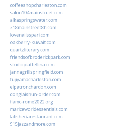
coffeeshopcharleston.com
salon104mainstreet.com
alkaspringswater.com
318mainstreet8h.com
lovenailsspari.com
oakberry-kuwait.com
quartzliterary.com
friendsofbroderickpark.com
studiopiattellina.com
jannagrillspringfield.com
fujiyamacharleston.com
elpatronchardon.com
donglaishun-order.com
fiamc-rome2022.org
mariceworldessentials.com
lafisheriarestaurant.com
915jazzandmore.com