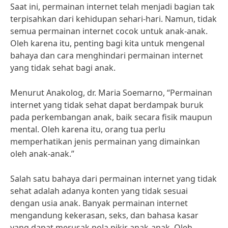
Saat ini, permainan internet telah menjadi bagian tak
terpisahkan dari kehidupan sehari-hari. Namun, tidak
semua permainan internet cocok untuk anak-anak.
Oleh karena itu, penting bagi kita untuk mengenal
bahaya dan cara menghindari permainan internet
yang tidak sehat bagi anak.
Menurut Anakolog, dr. Maria Soemarno, “Permainan
internet yang tidak sehat dapat berdampak buruk
pada perkembangan anak, baik secara fisik maupun
mental. Oleh karena itu, orang tua perlu
memperhatikan jenis permainan yang dimainkan
oleh anak-anak.”
Salah satu bahaya dari permainan internet yang tidak
sehat adalah adanya konten yang tidak sesuai
dengan usia anak. Banyak permainan internet
mengandung kekerasan, seks, dan bahasa kasar
yang dapat merusak pola pikir anak-anak. Oleh