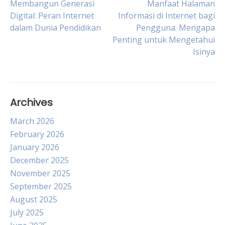
Post
Membangun Generasi
Manfaat Halaman
Digital: Peran Internet
Informasi di Internet bagi
dalam Dunia Pendidikan
Pengguna: Mengapa
navigation
Penting untuk Mengetahui
Isinya
Archives
March 2026
February 2026
January 2026
December 2025
November 2025
September 2025
August 2025
July 2025