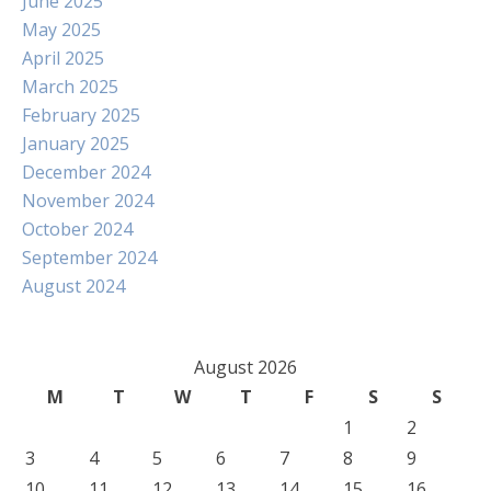
June 2025
May 2025
April 2025
March 2025
February 2025
January 2025
December 2024
November 2024
October 2024
September 2024
August 2024
August 2026
M
T
W
T
F
S
S
1
2
3
4
5
6
7
8
9
10
11
12
13
14
15
16