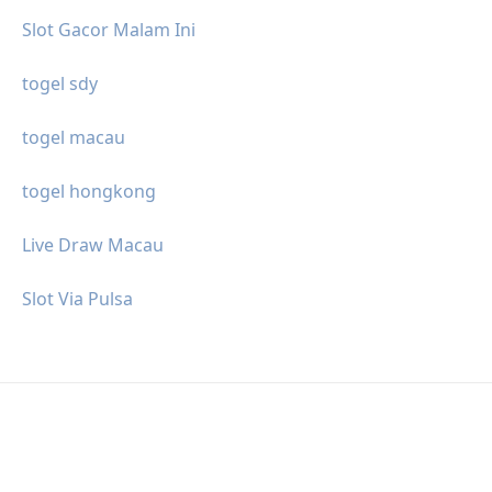
Slot Gacor Malam Ini
togel sdy
togel macau
togel hongkong
Live Draw Macau
Slot Via Pulsa