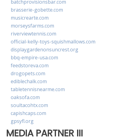
batchprovisionsbar.com
brasserie-gobette.com
musicrearte.com
morseysfarms.com
riverviewtennis.com
official-kelly-toys-squishmallows.com
displaygardenonsuncrest.org
bbq-empire-usa.com
feedstoreva.com
drogopets.com
ediblechalk.com
tabletennisnearme.com
oaksofa.com
soultacohtx.com
capishcaps.com
gpsyfl.org
MEDIA PARTNER III