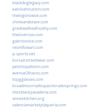
blackdoglegacy.com
eatvivahouston.com
thebigshowok.com
chimeandstave.com
greatwallseafoodny.com
theloverose.com
gabriovoice.com
resinflowart.com
p-sports.net
korsairstreetwear.com
petshopallston.com
avenue26tacos.com
topgglasses.com
broadmoornailsspacoloradosprings.com
missblackpasadena.com
anneskitchen.org
valenciamarketytaqueria.com