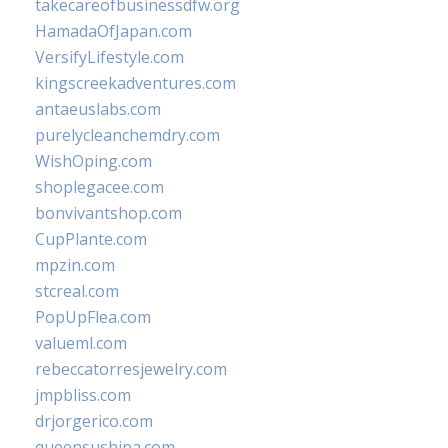
takecareofbusinessdfw.org
HamadaOfJapan.com
VersifyLifestyle.com
kingscreekadventures.com
antaeuslabs.com
purelycleanchemdry.com
WishOping.com
shoplegacee.com
bonvivantshop.com
CupPlante.com
mpzin.com
stcreal.com
PopUpFlea.com
valueml.com
rebeccatorresjewelry.com
jmpbliss.com
drjorgerico.com
queensushipa.com