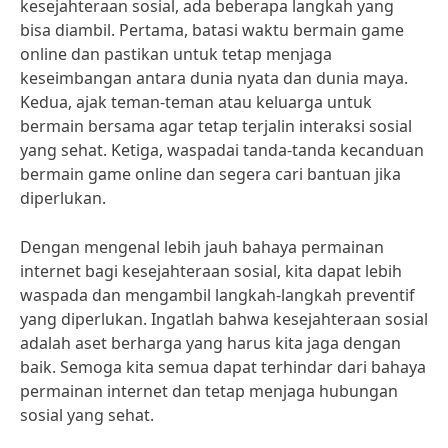
kesejahteraan sosial, ada beberapa langkah yang
bisa diambil. Pertama, batasi waktu bermain game
online dan pastikan untuk tetap menjaga
keseimbangan antara dunia nyata dan dunia maya.
Kedua, ajak teman-teman atau keluarga untuk
bermain bersama agar tetap terjalin interaksi sosial
yang sehat. Ketiga, waspadai tanda-tanda kecanduan
bermain game online dan segera cari bantuan jika
diperlukan.
Dengan mengenal lebih jauh bahaya permainan
internet bagi kesejahteraan sosial, kita dapat lebih
waspada dan mengambil langkah-langkah preventif
yang diperlukan. Ingatlah bahwa kesejahteraan sosial
adalah aset berharga yang harus kita jaga dengan
baik. Semoga kita semua dapat terhindar dari bahaya
permainan internet dan tetap menjaga hubungan
sosial yang sehat.