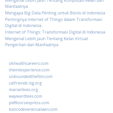
Mengenal Lebih Jauh Tentang Komputasi Awan dan
Manfaatnya
Mengapa Big Data Penting untuk Bisnis di Indonesia
Pentingnya Internet of Things dalam Transformasi
Digital di Indonesia
Internet of Things: Transformasi Digital di Indonesia
Mengenal Lebih Jauh Tentang Kelas Virtual:
Pengertian dan Manfaatnya
okhealthcareers.com
theintexperience.com
unboundedthefilm.com
catfriends-bg.org
marianlives.org
waywardtees.com
pidfloorsexpress.com
bancodevenezuelaen.com