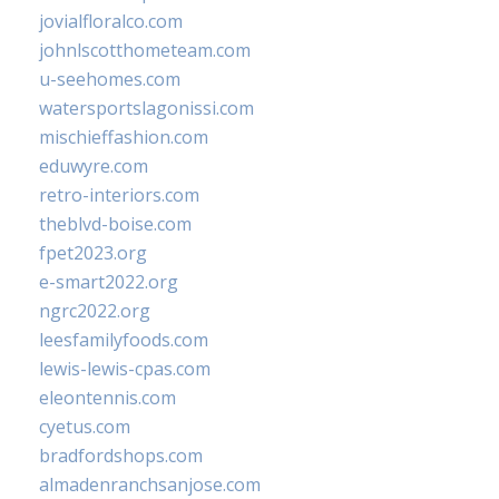
jovialfloralco.com
johnlscotthometeam.com
u-seehomes.com
watersportslagonissi.com
mischieffashion.com
eduwyre.com
retro-interiors.com
theblvd-boise.com
fpet2023.org
e-smart2022.org
ngrc2022.org
leesfamilyfoods.com
lewis-lewis-cpas.com
eleontennis.com
cyetus.com
bradfordshops.com
almadenranchsanjose.com