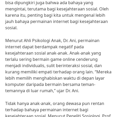
bisa dipungkiri juga bahwa ada bahaya yang
mengintai, terutama bagi kesejahteraan sosial. Oleh
karena itu, penting bagi kita untuk mengenal lebih
jauh bahaya permainan internet bagi kesejahteraan
sosial.
Menurut Ahli Psikologi Anak, Dr. Ani, permainan
internet dapat berdampak negatif pada
kesejahteraan sosial anak-anak. Anak-anak yang
terlalu sering bermain game online cenderung
menjadi individualis, sulit berinteraksi sosial, dan
kurang memiliki empati terhadap orang lain. “Mereka
lebih memilih menghabiskan waktu di depan layar
komputer daripada bermain bersama teman-
temannya di luar rumah,” ujar Dr. Ani.
Tidak hanya anak-anak, orang dewasa pun rentan
terhadap bahaya permainan internet bagi
kesejahteraan sosial. Menurut Peneliti Sosiologi, Prof.