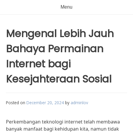
Menu
Mengenal Lebih Jauh
Bahaya Permainan
Internet bagi
Kesejahteraan Sosial
Posted on
December 20, 2024
by
adminlov
Perkembangan teknologi internet telah membawa
banyak manfaat bagi kehidupan kita, namun tidak