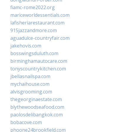
fiamc-rome2022.org
mariceworldessentials.com
lafisheriarestaurant.com
915jazzandmore.com
aguadulce-countryfair.com
jakehovis.com
bosswingsduluth.com
birminghamautocare.com
tonyscountrykitchen.com
jbellasnailspa.com
mychaihouse.com
alvisgrooming.com
thegeorginaestate.com
blythewoodseafood.com
paolosdelibangkok.com
bobacove.com
phoone24brookfield.com