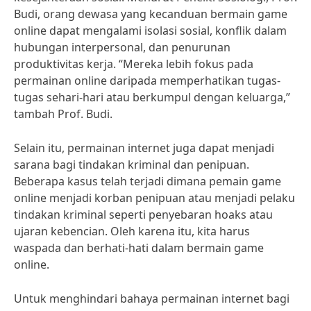
Budi, orang dewasa yang kecanduan bermain game
online dapat mengalami isolasi sosial, konflik dalam
hubungan interpersonal, dan penurunan
produktivitas kerja. “Mereka lebih fokus pada
permainan online daripada memperhatikan tugas-
tugas sehari-hari atau berkumpul dengan keluarga,”
tambah Prof. Budi.
Selain itu, permainan internet juga dapat menjadi
sarana bagi tindakan kriminal dan penipuan.
Beberapa kasus telah terjadi dimana pemain game
online menjadi korban penipuan atau menjadi pelaku
tindakan kriminal seperti penyebaran hoaks atau
ujaran kebencian. Oleh karena itu, kita harus
waspada dan berhati-hati dalam bermain game
online.
Untuk menghindari bahaya permainan internet bagi