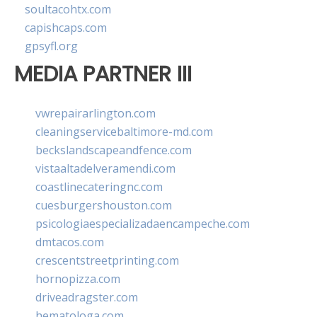
soultacohtx.com
capishcaps.com
gpsyfl.org
MEDIA PARTNER III
vwrepairarlington.com
cleaningservicebaltimore-md.com
beckslandscapeandfence.com
vistaaltadelveramendi.com
coastlinecateringnc.com
cuesburgershouston.com
psicologiaespecializadaencampeche.com
dmtacos.com
crescentstreetprinting.com
hornopizza.com
driveadragster.com
hematologa.com