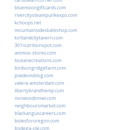
bluemoongiftcards.com
rivercitysteampunkexpo.com
kchoops.net
mountainsideskateshop.com
kirtlandcitytavern.com
301nutritionspot.com
ammos-stores.com
loceanecreations.com
birdsongridgefarm.com
joiedevivblog.com
valera-amsterdam.com
libertybrandhemp.com
norwoodinnwi.com
neighboursmarket.com
blackanguscareers.com
bolesfororegon.com
bodega-ole.com