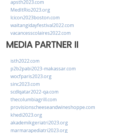
apsth2023.com
MedItRio2023.org
lcicon2023boston.com
waitangidayfestival2022.com
vacancesscolaires2022.com
MEDIA PARTNER II
isth2022.com
p2b2pabi2023-makassar.com
wocfparis2023.org
sinc2023.com
scdlqatar2022-qa.com
thecolumbiagrill.com
provisionscheeseandwineshoppe.com
khedi2023.org
akademikgeriatri2023.org
marmarapediatri2023.org