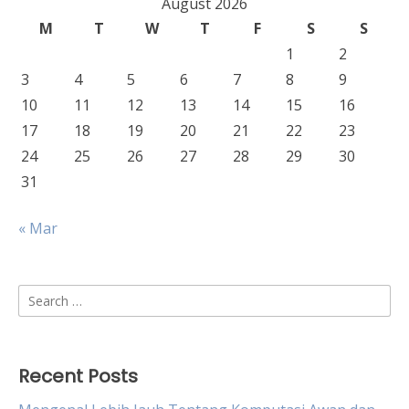
August 2026
M
T
W
T
F
S
S
1
2
3
4
5
6
7
8
9
10
11
12
13
14
15
16
17
18
19
20
21
22
23
24
25
26
27
28
29
30
31
« Mar
Search
for:
Recent Posts