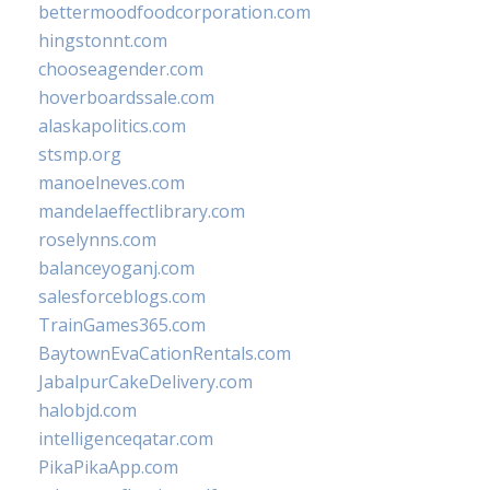
bettermoodfoodcorporation.com
hingstonnt.com
chooseagender.com
hoverboardssale.com
alaskapolitics.com
stsmp.org
manoelneves.com
mandelaeffectlibrary.com
roselynns.com
balanceyoganj.com
salesforceblogs.com
TrainGames365.com
BaytownEvaCationRentals.com
JabalpurCakeDelivery.com
halobjd.com
intelligenceqatar.com
PikaPikaApp.com