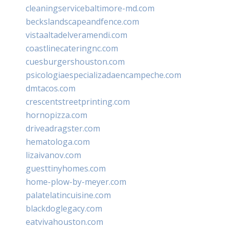
cleaningservicebaltimore-md.com
beckslandscapeandfence.com
vistaaltadelveramendi.com
coastlinecateringnc.com
cuesburgershouston.com
psicologiaespecializadaencampeche.com
dmtacos.com
crescentstreetprinting.com
hornopizza.com
driveadragster.com
hematologa.com
lizaivanov.com
guesttinyhomes.com
home-plow-by-meyer.com
palatelatincuisine.com
blackdoglegacy.com
eatvivahouston.com