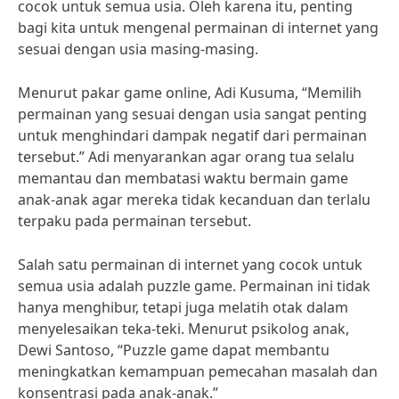
cocok untuk semua usia. Oleh karena itu, penting
bagi kita untuk mengenal permainan di internet yang
sesuai dengan usia masing-masing.
Menurut pakar game online, Adi Kusuma, “Memilih
permainan yang sesuai dengan usia sangat penting
untuk menghindari dampak negatif dari permainan
tersebut.” Adi menyarankan agar orang tua selalu
memantau dan membatasi waktu bermain game
anak-anak agar mereka tidak kecanduan dan terlalu
terpaku pada permainan tersebut.
Salah satu permainan di internet yang cocok untuk
semua usia adalah puzzle game. Permainan ini tidak
hanya menghibur, tetapi juga melatih otak dalam
menyelesaikan teka-teki. Menurut psikolog anak,
Dewi Santoso, “Puzzle game dapat membantu
meningkatkan kemampuan pemecahan masalah dan
konsentrasi pada anak-anak.”