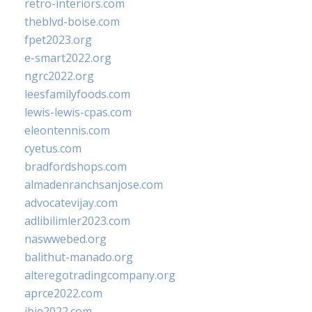
retro-interiors.com
theblvd-boise.com
fpet2023.org
e-smart2022.org
ngrc2022.org
leesfamilyfoods.com
lewis-lewis-cpas.com
eleontennis.com
cyetus.com
bradfordshops.com
almadenranchsanjose.com
advocatevijay.com
adlibilimler2023.com
naswwebed.org
balithut-manado.org
alteregotradingcompany.org
aprce2022.com
ibie2022.com