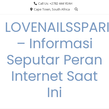
Skip
Call Us: +2782 444 YEAH
to
Cape Town, South Africa
content
LOVENAILSSPAR
– Informasi
Seputar Peran
Internet Saat
Ini