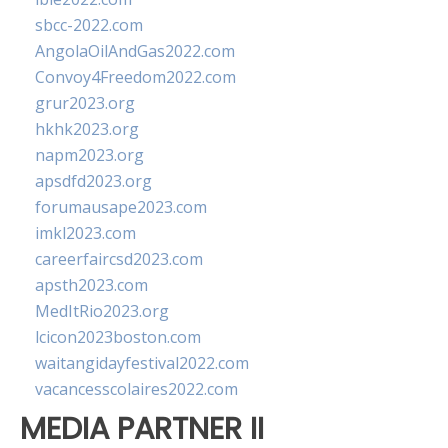
sbcc-2022.com
AngolaOilAndGas2022.com
Convoy4Freedom2022.com
grur2023.org
hkhk2023.org
napm2023.org
apsdfd2023.org
forumausape2023.com
imkl2023.com
careerfaircsd2023.com
apsth2023.com
MedItRio2023.org
lcicon2023boston.com
waitangidayfestival2022.com
vacancesscolaires2022.com
MEDIA PARTNER II