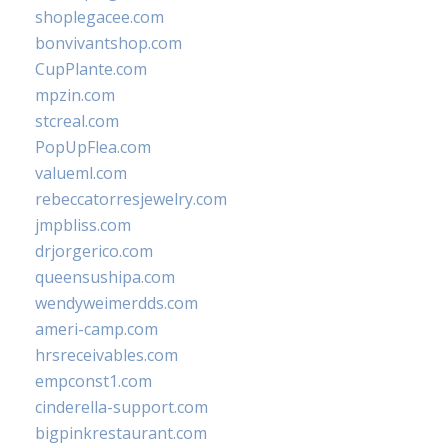
shoplegacee.com
bonvivantshop.com
CupPlante.com
mpzin.com
stcreal.com
PopUpFlea.com
valueml.com
rebeccatorresjewelry.com
jmpbliss.com
drjorgerico.com
queensushipa.com
wendyweimerdds.com
ameri-camp.com
hrsreceivables.com
empconst1.com
cinderella-support.com
bigpinkrestaurant.com