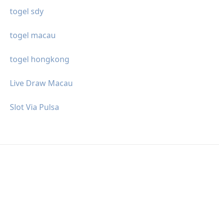
togel sdy
togel macau
togel hongkong
Live Draw Macau
Slot Via Pulsa