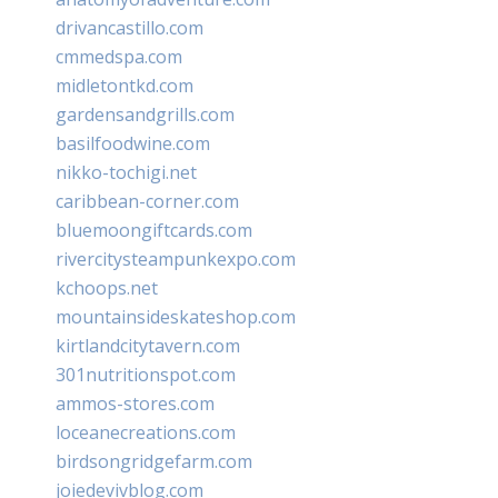
drivancastillo.com
cmmedspa.com
midletontkd.com
gardensandgrills.com
basilfoodwine.com
nikko-tochigi.net
caribbean-corner.com
bluemoongiftcards.com
rivercitysteampunkexpo.com
kchoops.net
mountainsideskateshop.com
kirtlandcitytavern.com
301nutritionspot.com
ammos-stores.com
loceanecreations.com
birdsongridgefarm.com
joiedevivblog.com