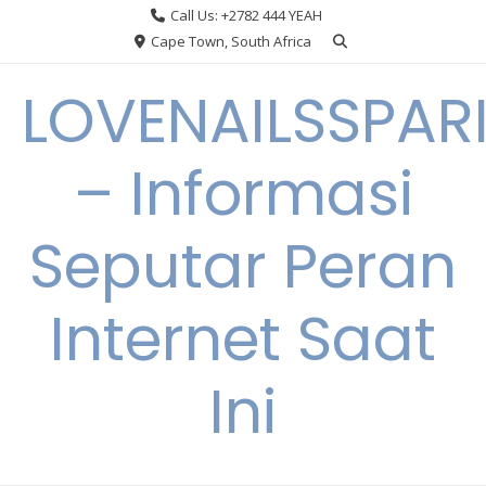
Skip
Call Us: +2782 444 YEAH
to
Cape Town, South Africa
content
LOVENAILSSPAR
– Informasi
Seputar Peran
Internet Saat
Ini