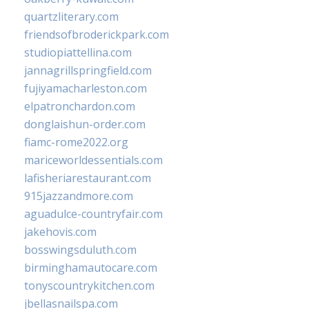
quartzliterary.com
friendsofbroderickpark.com
studiopiattellina.com
jannagrillspringfield.com
fujiyamacharleston.com
elpatronchardon.com
donglaishun-order.com
fiamc-rome2022.org
mariceworldessentials.com
lafisheriarestaurant.com
915jazzandmore.com
aguadulce-countryfair.com
jakehovis.com
bosswingsduluth.com
birminghamautocare.com
tonyscountrykitchen.com
jbellasnailspa.com