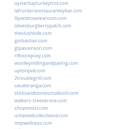
oysterbayturkeytrot.com
lafronterarestauranteybar.com
lilyandrosetearoom.com
olivesburgberrypatch.com
theslushkids.com
giobastian.com
glpascensori.com
rifloorepoxy.com
woolleymillingandpaving.com
uptonpvd.com
2troublegrill.com
casateranga.com
sticksandstonesstudiooh.com
walkers-treeservice.com
shopmossi.com
untamedcollectivesd.com
mxpwellness.com