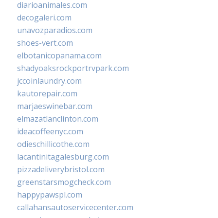
diarioanimales.com
decogaleri.com
unavozparadios.com
shoes-vert.com
elbotanicopanama.com
shadyoaksrockportrvpark.com
jccoinlaundry.com
kautorepair.com
marjaeswinebar.com
elmazatlanclinton.com
ideacoffeenyc.com
odieschillicothe.com
lacantinitagalesburg.com
pizzadeliverybristol.com
greenstarsmogcheck.com
happypawspl.com
callahansautoservicecenter.com