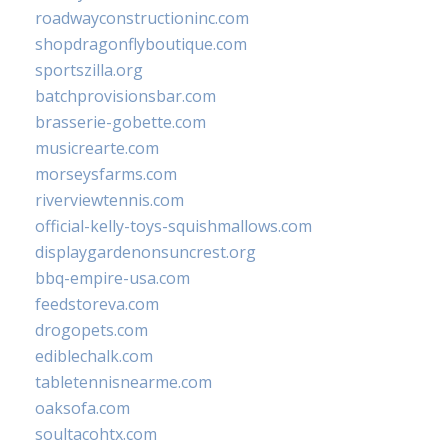
roadwayconstructioninc.com
shopdragonflyboutique.com
sportszilla.org
batchprovisionsbar.com
brasserie-gobette.com
musicrearte.com
morseysfarms.com
riverviewtennis.com
official-kelly-toys-squishmallows.com
displaygardenonsuncrest.org
bbq-empire-usa.com
feedstoreva.com
drogopets.com
ediblechalk.com
tabletennisnearme.com
oaksofa.com
soultacohtx.com