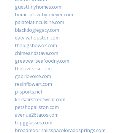
guesttinyhomes.com
home-plow-by-meyer.com
palatelatincuisine.com
blackdoglegacy.com
eatvivahouston.com
thebigshowok.com
chimeandstave.com
greatwallseafoodny.com
theloverose.com
gabriovoice.com
resinflowart.com
p-sports.net
korsairstreetwear.com
petshopallston.com
avenue26tacos.com
topgglasses.com
broadmoornailsspacoloradosprings.com