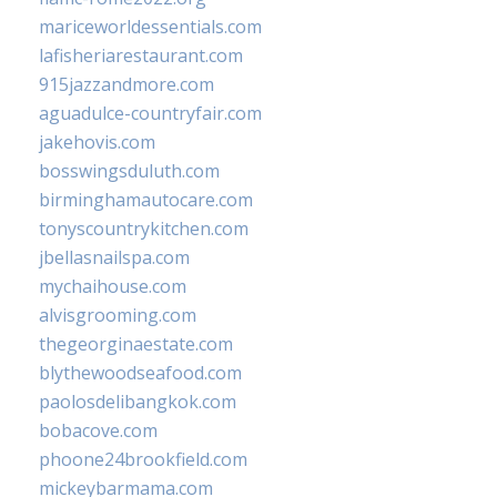
mariceworldessentials.com
lafisheriarestaurant.com
915jazzandmore.com
aguadulce-countryfair.com
jakehovis.com
bosswingsduluth.com
birminghamautocare.com
tonyscountrykitchen.com
jbellasnailspa.com
mychaihouse.com
alvisgrooming.com
thegeorginaestate.com
blythewoodseafood.com
paolosdelibangkok.com
bobacove.com
phoone24brookfield.com
mickeybarmama.com