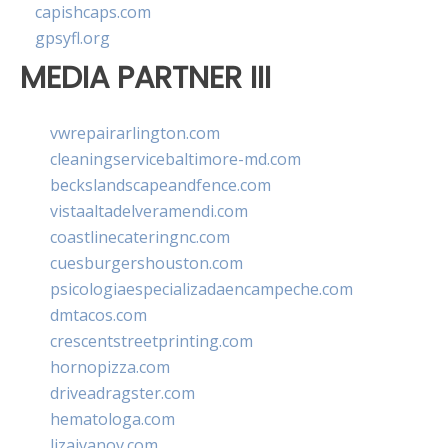
capishcaps.com
gpsyfl.org
MEDIA PARTNER III
vwrepairarlington.com
cleaningservicebaltimore-md.com
beckslandscapeandfence.com
vistaaltadelveramendi.com
coastlinecateringnc.com
cuesburgershouston.com
psicologiaespecializadaencampeche.com
dmtacos.com
crescentstreetprinting.com
hornopizza.com
driveadragster.com
hematologa.com
lizaivanov.com