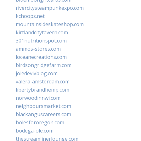
rivercitysteampunkexpo.com
kchoops.net
mountainsideskateshop.com
kirtlandcitytavern.com
301nutritionspot.com
ammos-stores.com
loceanecreations.com
birdsongridgefarm.com
joiedevivblog.com
valera-amsterdam.com
libertybrandhemp.com
norwoodinnwi.com
neighboursmarket.com
blackanguscareers.com
bolesfororegon.com
bodega-ole.com
thestreamlinerlounge.com