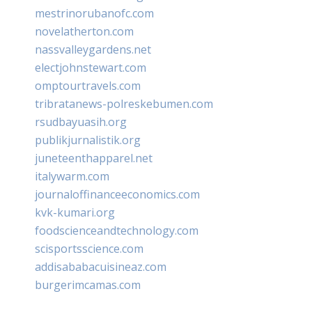
mestrinorubanofc.com
novelatherton.com
nassvalleygardens.net
electjohnstewart.com
omptourtravels.com
tribratanews-polreskebumen.com
rsudbayuasih.org
publikjurnalistik.org
juneteenthapparel.net
italywarm.com
journaloffinanceeconomics.com
kvk-kumari.org
foodscienceandtechnology.com
scisportsscience.com
addisababacuisineaz.com
burgerimcamas.com