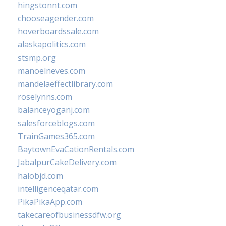
hingstonnt.com
chooseagender.com
hoverboardssale.com
alaskapolitics.com
stsmp.org
manoelneves.com
mandelaeffectlibrary.com
roselynns.com
balanceyoganj.com
salesforceblogs.com
TrainGames365.com
BaytownEvaCationRentals.com
JabalpurCakeDelivery.com
halobjd.com
intelligenceqatar.com
PikaPikaApp.com
takecareofbusinessdfw.org