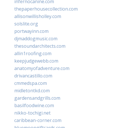
infernocanine.com
thepaperhousecollection.com
allisonwillisholley.com
solslite.org
portwayinn.com
djmaddogmusic.com
thesoundarchitects.com
allin1roofing.com
keepjudgewebb.com
anatomyofadventure.com
drivancastillo.com
cmmedspa.com
midletontkd.com
gardensandgrills.com
basilfoodwine.com
nikko-tochigi.net
caribbean-corner.com
bluemoongiftcards.com