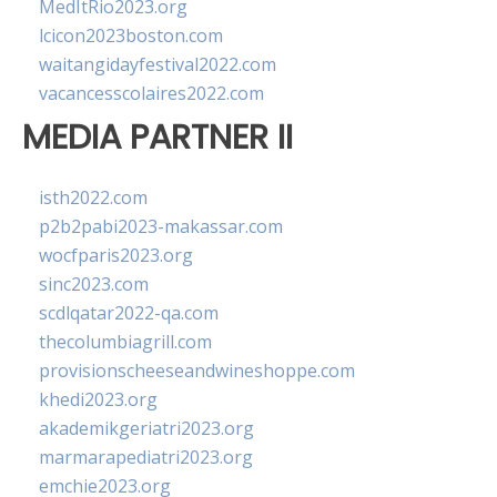
MedItRio2023.org
lcicon2023boston.com
waitangidayfestival2022.com
vacancesscolaires2022.com
MEDIA PARTNER II
isth2022.com
p2b2pabi2023-makassar.com
wocfparis2023.org
sinc2023.com
scdlqatar2022-qa.com
thecolumbiagrill.com
provisionscheeseandwineshoppe.com
khedi2023.org
akademikgeriatri2023.org
marmarapediatri2023.org
emchie2023.org