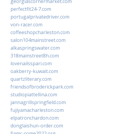
georgiascornermarket.com
perfectfit24-7.com
portugalprivatedriver.com
von-racer.com
coffeeshopcharleston.com
salon104mainstreet.com
alkaspringswater.com
318mainstreet8h.com
lovenailsspari.com
oakberry-kuwait.com
quartzliterary.com
friendsofbroderickpark.com
studiopiattellina.com
jannagrillspringfield.com
fujiyamacharleston.com
elpatronchardon.com
donglaishun-order.com
fiamc-rome2022.org