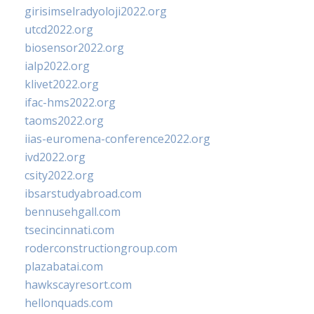
girisimselradyoloji2022.org
utcd2022.org
biosensor2022.org
ialp2022.org
klivet2022.org
ifac-hms2022.org
taoms2022.org
iias-euromena-conference2022.org
ivd2022.org
csity2022.org
ibsarstudyabroad.com
bennusehgall.com
tsecincinnati.com
roderconstructiongroup.com
plazabatai.com
hawkscayresort.com
hellonquads.com