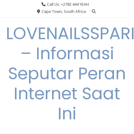
Skip
Call Us: +2782 444 YEAH
to
Cape Town, South Africa
content
LOVENAILSSPAR
– Informasi
Seputar Peran
Internet Saat
Ini