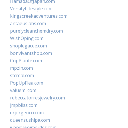
HamadaOfJapan.com
VersifyLifestyle.com
kingscreekadventures.com
antaeuslabs.com
purelycleanchemdry.com
WishOping.com
shoplegacee.com
bonvivantshop.com
CupPlante.com
mpzin.com
stcreal.com
PopUpFlea.com
valueml.com
rebeccatorresjewelry.com
jmpbliss.com
drjorgerico.com
queensushipa.com
wendyweimerdds.com