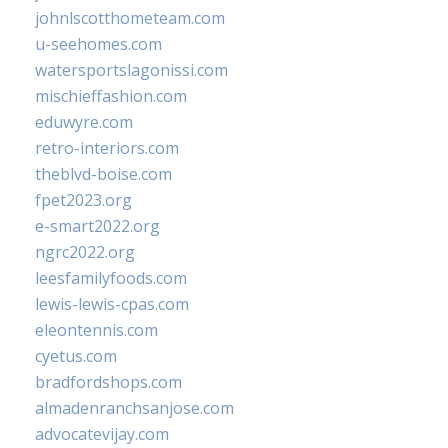
johnlscotthometeam.com
u-seehomes.com
watersportslagonissi.com
mischieffashion.com
eduwyre.com
retro-interiors.com
theblvd-boise.com
fpet2023.org
e-smart2022.org
ngrc2022.org
leesfamilyfoods.com
lewis-lewis-cpas.com
eleontennis.com
cyetus.com
bradfordshops.com
almadenranchsanjose.com
advocatevijay.com