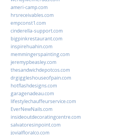
ameri-camp.com
hrsreceivables.com
empconst1.com
cinderella-support.com
bigpinkrestaurant.com
inspirehuahin.com
memmingerspainting.com
jeremypbeasley.com
thesandwichdepotcos.com
drgiggleshouseofpain.com
hotflashdesigns.com
garagenadeau.com
lifestylechauffeurservice.com
EverNewNails.com
insideoutdecoratingcentre.com
salvatoresinpoint.com
jovialfloralco.com