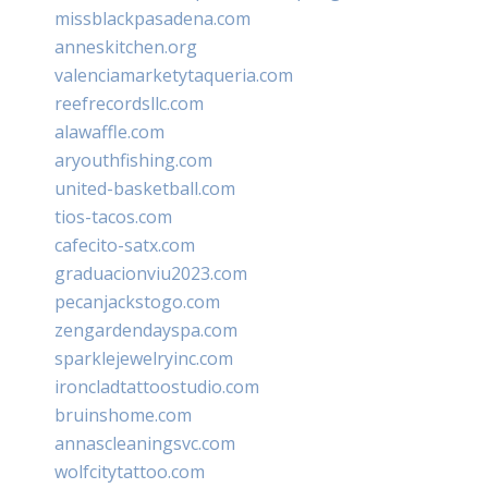
missblackpasadena.com
anneskitchen.org
valenciamarketytaqueria.com
reefrecordsllc.com
alawaffle.com
aryouthfishing.com
united-basketball.com
tios-tacos.com
cafecito-satx.com
graduacionviu2023.com
pecanjackstogo.com
zengardendayspa.com
sparklejewelryinc.com
ironcladtattoostudio.com
bruinshome.com
annascleaningsvc.com
wolfcitytattoo.com