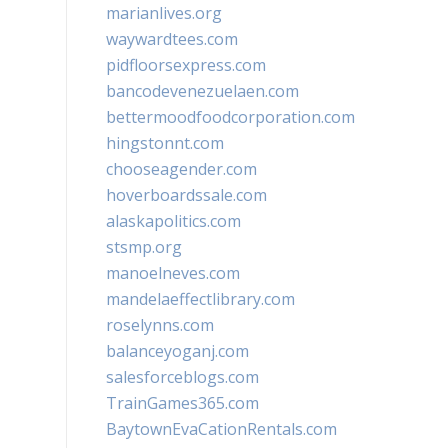
marianlives.org
waywardtees.com
pidfloorsexpress.com
bancodevenezuelaen.com
bettermoodfoodcorporation.com
hingstonnt.com
chooseagender.com
hoverboardssale.com
alaskapolitics.com
stsmp.org
manoelneves.com
mandelaeffectlibrary.com
roselynns.com
balanceyoganj.com
salesforceblogs.com
TrainGames365.com
BaytownEvaCationRentals.com