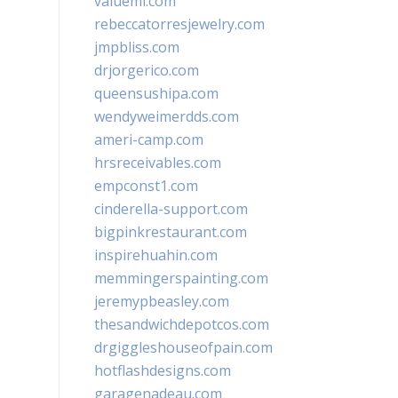
valueml.com
rebeccatorresjewelry.com
jmpbliss.com
drjorgerico.com
queensushipa.com
wendyweimerdds.com
ameri-camp.com
hrsreceivables.com
empconst1.com
cinderella-support.com
bigpinkrestaurant.com
inspirehuahin.com
memmingerspainting.com
jeremypbeasley.com
thesandwichdepotcos.com
drgiggleshouseofpain.com
hotflashdesigns.com
garagenadeau.com