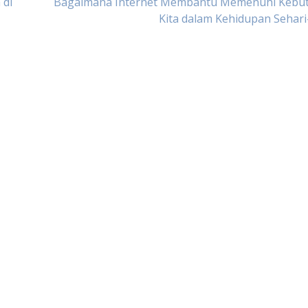
 di
Bagaimana Internet Membantu Memenuhi Kebu
Kita dalam Kehidupan Sehari