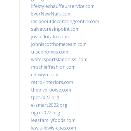
lifestylechauffeurservice.com
EverNewNails.com
insideoutdecoratingcentre.com
salvatoresinpoint.com
jovialfloralco.com
johnlscotthometeam.com
u-seehomes.com
watersportslagonissi.com
mischieffashion.com
eduwyre.com
retro-interiors.com
theblvd-boise.com
fpet2023.org
e-smart2022.org
ngrc2022.org
leesfamilyfoods.com
lewis-lewis-cpas.com