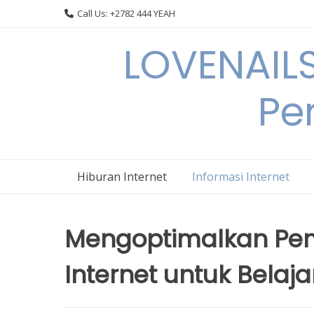
Skip
Call Us: +2782 444 YEAH
to
content
LOVENAILS
Per
Hiburan Internet
Informasi Internet
Mengoptimalkan Pem
Internet untuk Belaja