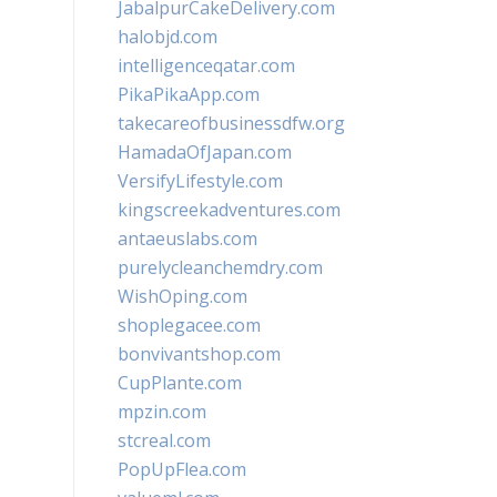
JabalpurCakeDelivery.com
halobjd.com
intelligenceqatar.com
PikaPikaApp.com
takecareofbusinessdfw.org
HamadaOfJapan.com
VersifyLifestyle.com
kingscreekadventures.com
antaeuslabs.com
purelycleanchemdry.com
WishOping.com
shoplegacee.com
bonvivantshop.com
CupPlante.com
mpzin.com
stcreal.com
PopUpFlea.com