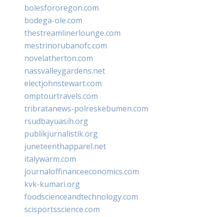
bolesfororegon.com
bodega-ole.com
thestreamlinerlounge.com
mestrinorubanofc.com
novelatherton.com
nassvalleygardens.net
electjohnstewart.com
omptourtravels.com
tribratanews-polreskebumen.com
rsudbayuasih.org
publikjurnalistik.org
juneteenthapparel.net
italywarm.com
journaloffinanceeconomics.com
kvk-kumari.org
foodscienceandtechnology.com
scisportsscience.com