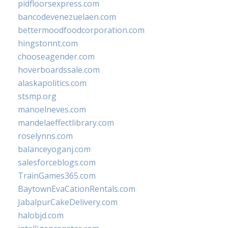
pidfloorsexpress.com
bancodevenezuelaen.com
bettermoodfoodcorporation.com
hingstonnt.com
chooseagender.com
hoverboardssale.com
alaskapolitics.com
stsmp.org
manoelneves.com
mandelaeffectlibrary.com
roselynns.com
balanceyoganj.com
salesforceblogs.com
TrainGames365.com
BaytownEvaCationRentals.com
JabalpurCakeDelivery.com
halobjd.com