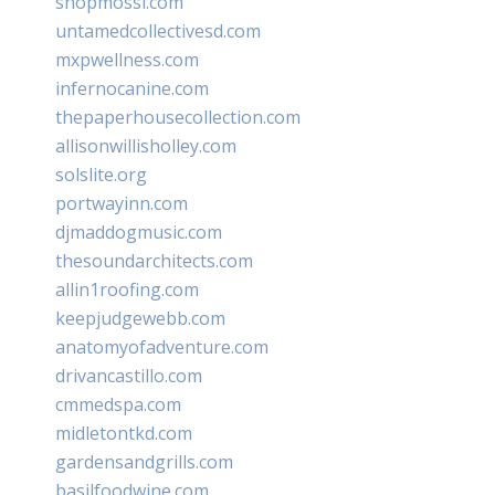
shopmossi.com
untamedcollectivesd.com
mxpwellness.com
infernocanine.com
thepaperhousecollection.com
allisonwillisholley.com
solslite.org
portwayinn.com
djmaddogmusic.com
thesoundarchitects.com
allin1roofing.com
keepjudgewebb.com
anatomyofadventure.com
drivancastillo.com
cmmedspa.com
midletontkd.com
gardensandgrills.com
basilfoodwine.com