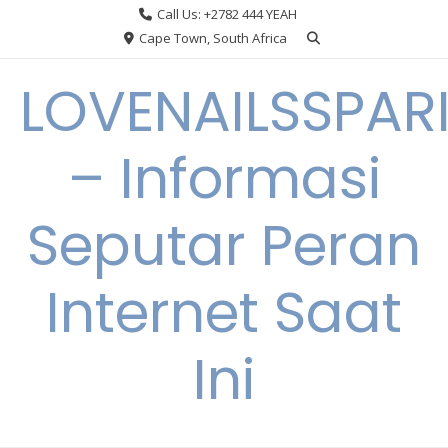
Skip
Call Us: +2782 444 YEAH
to
Cape Town, South Africa
content
LOVENAILSSPAR
– Informasi
Seputar Peran
Internet Saat
Ini