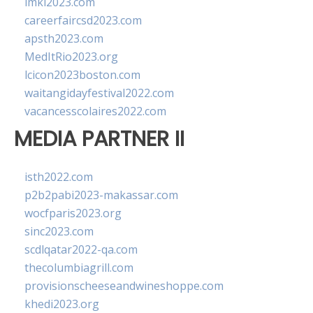
imkl2023.com
careerfaircsd2023.com
apsth2023.com
MedItRio2023.org
lcicon2023boston.com
waitangidayfestival2022.com
vacancesscolaires2022.com
MEDIA PARTNER II
isth2022.com
p2b2pabi2023-makassar.com
wocfparis2023.org
sinc2023.com
scdlqatar2022-qa.com
thecolumbiagrill.com
provisionscheeseandwineshoppe.com
khedi2023.org