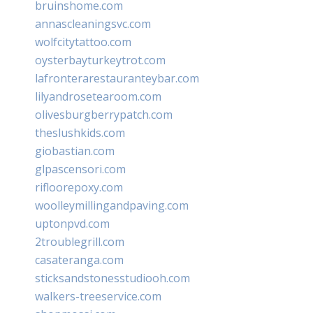
bruinshome.com
annascleaningsvc.com
wolfcitytattoo.com
oysterbayturkeytrot.com
lafronterarestauranteybar.com
lilyandrosetearoom.com
olivesburgberrypatch.com
theslushkids.com
giobastian.com
glpascensori.com
rifloorepoxy.com
woolleymillingandpaving.com
uptonpvd.com
2troublegrill.com
casateranga.com
sticksandstonesstudiooh.com
walkers-treeservice.com