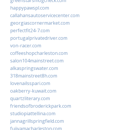
greenstarsmogcheck.com
happypawspl.com
callahansautoservicecenter.com
georgiascornermarket.com
perfectfit24-7.com
portugalprivatedriver.com
von-racer.com
coffeeshopcharleston.com
salon104mainstreet.com
alkaspringswater.com
318mainstreet8h.com
lovenailsspari.com
oakberry-kuwait.com
quartzliterary.com
friendsofbroderickpark.com
studiopiattellina.com
jannagrillspringfield.com
fujiyamacharleston.com