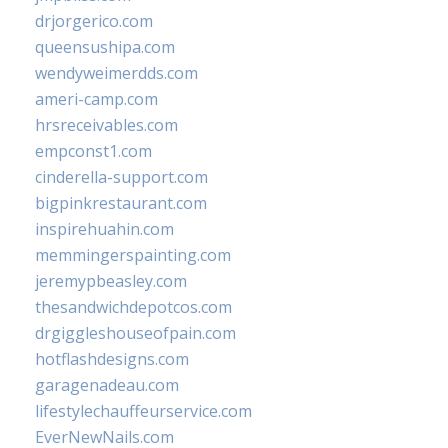
drjorgerico.com
queensushipa.com
wendyweimerdds.com
ameri-camp.com
hrsreceivables.com
empconst1.com
cinderella-support.com
bigpinkrestaurant.com
inspirehuahin.com
memmingerspainting.com
jeremypbeasley.com
thesandwichdepotcos.com
drgiggleshouseofpain.com
hotflashdesigns.com
garagenadeau.com
lifestylechauffeurservice.com
EverNewNails.com