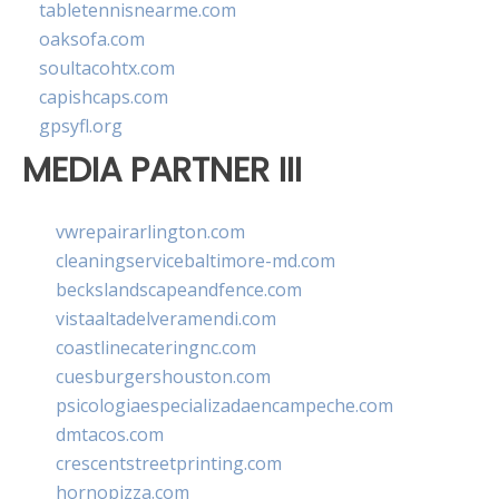
tabletennisnearme.com
oaksofa.com
soultacohtx.com
capishcaps.com
gpsyfl.org
MEDIA PARTNER III
vwrepairarlington.com
cleaningservicebaltimore-md.com
beckslandscapeandfence.com
vistaaltadelveramendi.com
coastlinecateringnc.com
cuesburgershouston.com
psicologiaespecializadaencampeche.com
dmtacos.com
crescentstreetprinting.com
hornopizza.com