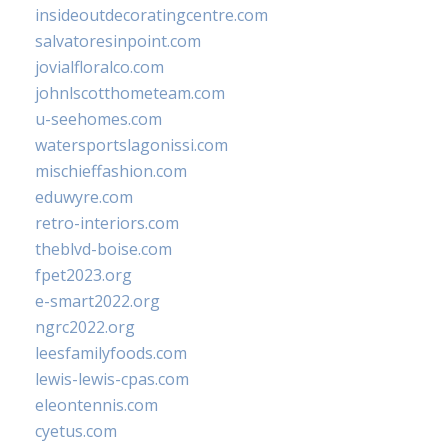
insideoutdecoratingcentre.com
salvatoresinpoint.com
jovialfloralco.com
johnlscotthometeam.com
u-seehomes.com
watersportslagonissi.com
mischieffashion.com
eduwyre.com
retro-interiors.com
theblvd-boise.com
fpet2023.org
e-smart2022.org
ngrc2022.org
leesfamilyfoods.com
lewis-lewis-cpas.com
eleontennis.com
cyetus.com