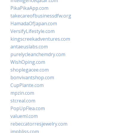
intelligenceqatar.com
PikaPikaApp.com
takecareofbusinessdfw.org
HamadaOfJapan.com
VersifyLifestyle.com
kingscreekadventures.com
antaeuslabs.com
purelycleanchemdry.com
WishOping.com
shoplegacee.com
bonvivantshop.com
CupPlante.com
mpzin.com
stcreal.com
PopUpFlea.com
valueml.com
rebeccatorresjewelry.com
jmpbliss.com