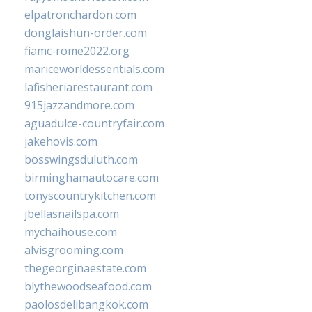
elpatronchardon.com
donglaishun-order.com
fiamc-rome2022.org
mariceworldessentials.com
lafisheriarestaurant.com
915jazzandmore.com
aguadulce-countryfair.com
jakehovis.com
bosswingsduluth.com
birminghamautocare.com
tonyscountrykitchen.com
jbellasnailspa.com
mychaihouse.com
alvisgrooming.com
thegeorginaestate.com
blythewoodseafood.com
paolosdelibangkok.com