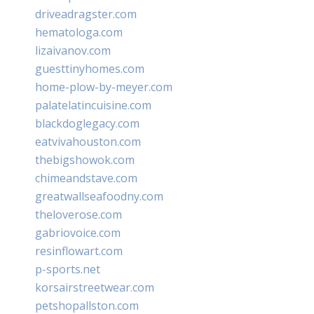
driveadragster.com
hematologa.com
lizaivanov.com
guesttinyhomes.com
home-plow-by-meyer.com
palatelatincuisine.com
blackdoglegacy.com
eatvivahouston.com
thebigshowok.com
chimeandstave.com
greatwallseafoodny.com
theloverose.com
gabriovoice.com
resinflowart.com
p-sports.net
korsairstreetwear.com
petshopallston.com