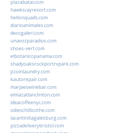
plazabatai.com
hawkscayresort.com
hellonquads.com
diarioanimales.com
decogaleri.com
unavozparadios.com
shoes-vert.com
elbotanicopanama.com
shadyoaksrockportrvpark.com
jccoinlaundry.com
kautorepair.com
marjaeswinebar.com
elmazatlanclinton.com
ideacoffeenyc.com
odieschillicothe.com
lacantinitagalesburg.com
pizzadeliverybristol.com