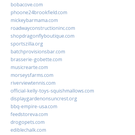
bobacove.com
phoone24brookfield.com
mickeybarmama.com
roadwayconstructioninc.com
shopdragonflyboutique.com
sportszilla.org
batchprovisionsbar.com
brasserie-gobette.com
musicrearte.com
morseysfarms.com
riverviewtennis.com
official-kelly-toys-squishmallows.com
displaygardenonsuncrest.org
bbq-empire-usa.com
feedstoreva.com
drogopets.com
ediblechalk.com