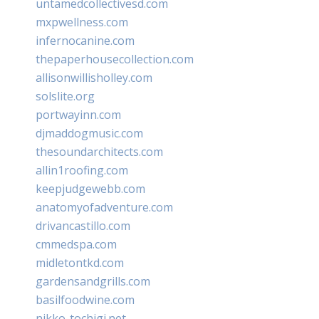
untamedcollectivesd.com
mxpwellness.com
infernocanine.com
thepaperhousecollection.com
allisonwillisholley.com
solslite.org
portwayinn.com
djmaddogmusic.com
thesoundarchitects.com
allin1roofing.com
keepjudgewebb.com
anatomyofadventure.com
drivancastillo.com
cmmedspa.com
midletontkd.com
gardensandgrills.com
basilfoodwine.com
nikko-tochigi.net