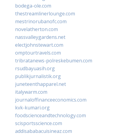
bodega-ole.com
thestreamlinerlounge.com
mestrinorubanofc.com
novelatherton.com
nassvalleygardens.net
electjohnstewart.com
omptourtravels.com
tribratanews-polreskebumen.com
rsudbayuasih.org
publikjurnalistik.org
juneteenthapparel.net
italywarm.com
journaloffinanceeconomics.com
kvk-kumari.org
foodscienceandtechnology.com
scisportsscience.com
addisababacuisineaz.com