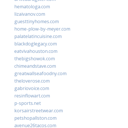
hematologa.com
lizaivanov.com
guesttinyhomes.com
home-plow-by-meyer.com
palatelatincuisine.com
blackdoglegacy.com
eatvivahouston.com
thebigshowok.com
chimeandstave.com
greatwallseafoodny.com
theloverose.com
gabriovoice.com
resinflowart.com
p-sports.net
korsairstreetwear.com
petshopallston.com
avenue26tacos.com