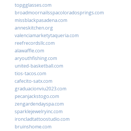
topgglasses.com
broadmoornailsspacoloradosprings.com
missblackpasadena.com
anneskitchen.org
valenciamarketytaqueria.com
reefrecordsllc.com
alawaffle.com
aryouthfishing.com
united-basketball.com
tios-tacos.com
cafecito-satx.com
graduacionviu2023.com
pecanjackstogo.com
zengardendayspa.com
sparklejewelryinc.com
ironcladtattoostudio.com
bruinshome.com