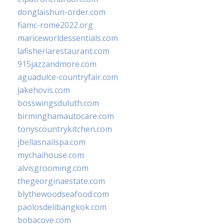
donglaishun-order.com
fiamc-rome2022.org
mariceworldessentials.com
lafisheriarestaurant.com
915jazzandmore.com
aguadulce-countryfair.com
jakehovis.com
bosswingsduluth.com
birminghamautocare.com
tonyscountrykitchen.com
jbellasnailspa.com
mychaihouse.com
alvisgrooming.com
thegeorginaestate.com
blythewoodseafood.com
paolosdelibangkok.com
bobacove.com