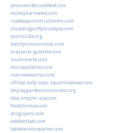
phoone24brookfield.com
mickeybarmama.com
roadwayconstructioninc.com
shopdragonflyboutique.com
sportszilla.org
batchprovisionsbar.com
brasserie-gobette.com
musicrearte.com
morseysfarms.com
riverviewtennis.com
official-kelly-toys-squishmallows.com
displaygardenonsuncrest.org
bbq-empire-usa.com
feedstoreva.com
drogopets.com
ediblechalk.com
tabletennisnearme.com