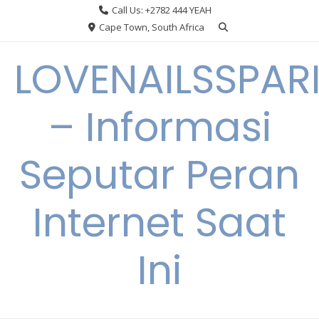
Skip
Call Us: +2782 444 YEAH
to
Cape Town, South Africa
content
LOVENAILSSPAR
– Informasi
Seputar Peran
Internet Saat
Ini