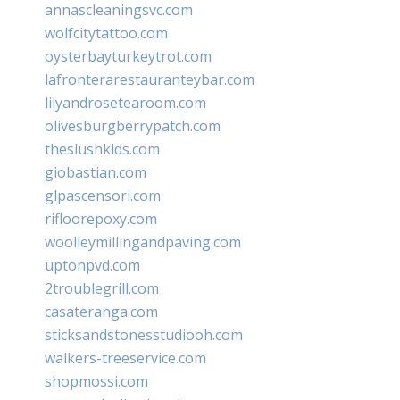
annascleaningsvc.com
wolfcitytattoo.com
oysterbayturkeytrot.com
lafronterarestauranteybar.com
lilyandrosetearoom.com
olivesburgberrypatch.com
theslushkids.com
giobastian.com
glpascensori.com
rifloorepoxy.com
woolleymillingandpaving.com
uptonpvd.com
2troublegrill.com
casateranga.com
sticksandstonesstudiooh.com
walkers-treeservice.com
shopmossi.com