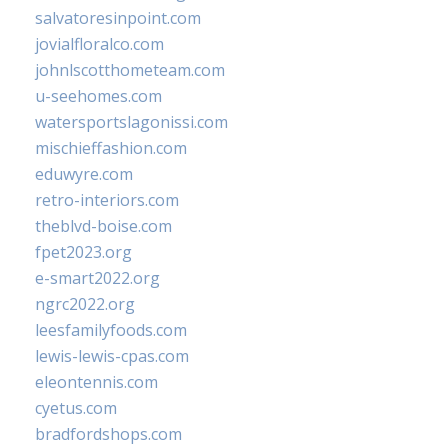
salvatoresinpoint.com
jovialfloralco.com
johnlscotthometeam.com
u-seehomes.com
watersportslagonissi.com
mischieffashion.com
eduwyre.com
retro-interiors.com
theblvd-boise.com
fpet2023.org
e-smart2022.org
ngrc2022.org
leesfamilyfoods.com
lewis-lewis-cpas.com
eleontennis.com
cyetus.com
bradfordshops.com