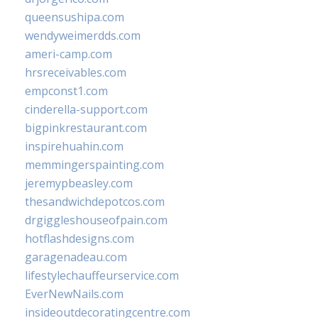
queensushipa.com
wendyweimerdds.com
ameri-camp.com
hrsreceivables.com
empconst1.com
cinderella-support.com
bigpinkrestaurant.com
inspirehuahin.com
memmingerspainting.com
jeremypbeasley.com
thesandwichdepotcos.com
drgiggleshouseofpain.com
hotflashdesigns.com
garagenadeau.com
lifestylechauffeurservice.com
EverNewNails.com
insideoutdecoratingcentre.com