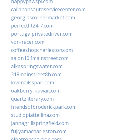
happypawspl.com
callahansautoservicecenter.com
georgiascornermarket.com
perfectfit24-7.com
portugalprivatedriver.com
von-racer.com
coffeeshopcharleston.com
salon104mainstreet.com
alkaspringswater.com
318mainstreet8h.com
lovenailsspari.com
oakberry-kuwait.com
quartzliterary.com
friendsofbroderickpark.com
studiopiattellina.com
jannagrillspringfield.com
fujiyamacharleston.com
elpatronchardon.com