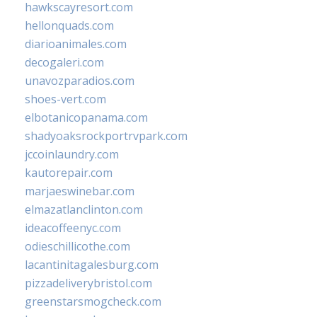
hawkscayresort.com
hellonquads.com
diarioanimales.com
decogaleri.com
unavozparadios.com
shoes-vert.com
elbotanicopanama.com
shadyoaksrockportrvpark.com
jccoinlaundry.com
kautorepair.com
marjaeswinebar.com
elmazatlanclinton.com
ideacoffeenyc.com
odieschillicothe.com
lacantinitagalesburg.com
pizzadeliverybristol.com
greenstarsmogcheck.com