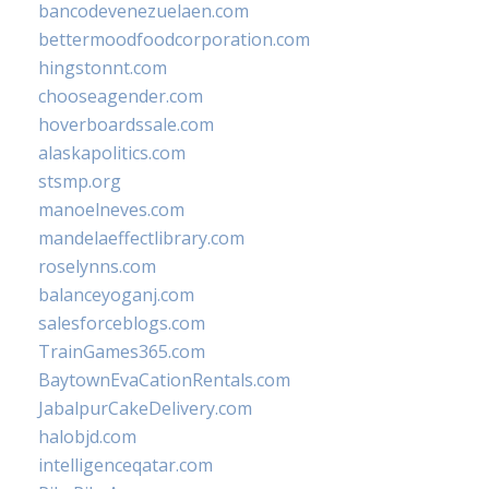
bancodevenezuelaen.com
bettermoodfoodcorporation.com
hingstonnt.com
chooseagender.com
hoverboardssale.com
alaskapolitics.com
stsmp.org
manoelneves.com
mandelaeffectlibrary.com
roselynns.com
balanceyoganj.com
salesforceblogs.com
TrainGames365.com
BaytownEvaCationRentals.com
JabalpurCakeDelivery.com
halobjd.com
intelligenceqatar.com