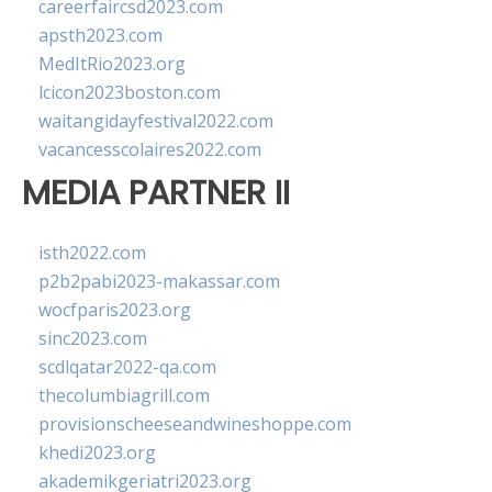
careerfaircsd2023.com
apsth2023.com
MedItRio2023.org
lcicon2023boston.com
waitangidayfestival2022.com
vacancesscolaires2022.com
MEDIA PARTNER II
isth2022.com
p2b2pabi2023-makassar.com
wocfparis2023.org
sinc2023.com
scdlqatar2022-qa.com
thecolumbiagrill.com
provisionscheeseandwineshoppe.com
khedi2023.org
akademikgeriatri2023.org