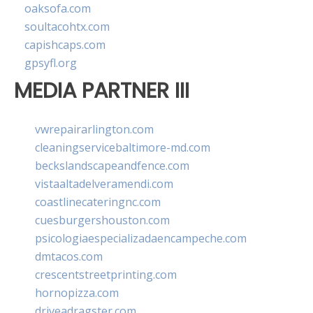
oaksofa.com
soultacohtx.com
capishcaps.com
gpsyfl.org
MEDIA PARTNER III
vwrepairarlington.com
cleaningservicebaltimore-md.com
beckslandscapeandfence.com
vistaaltadelveramendi.com
coastlinecateringnc.com
cuesburgershouston.com
psicologiaespecializadaencampeche.com
dmtacos.com
crescentstreetprinting.com
hornopizza.com
driveadragster.com