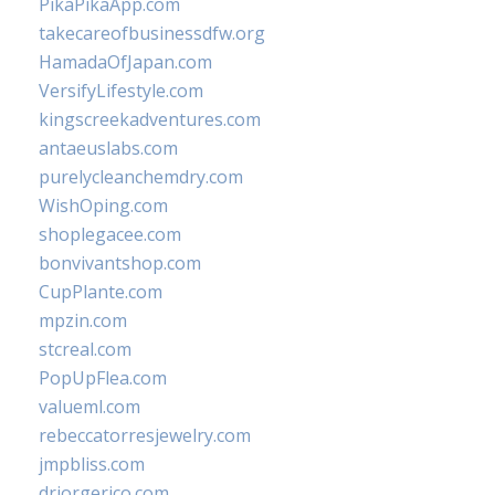
PikaPikaApp.com
takecareofbusinessdfw.org
HamadaOfJapan.com
VersifyLifestyle.com
kingscreekadventures.com
antaeuslabs.com
purelycleanchemdry.com
WishOping.com
shoplegacee.com
bonvivantshop.com
CupPlante.com
mpzin.com
stcreal.com
PopUpFlea.com
valueml.com
rebeccatorresjewelry.com
jmpbliss.com
drjorgerico.com