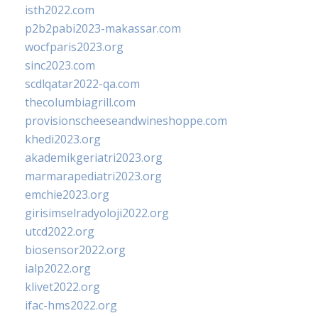
isth2022.com
p2b2pabi2023-makassar.com
wocfparis2023.org
sinc2023.com
scdlqatar2022-qa.com
thecolumbiagrill.com
provisionscheeseandwineshoppe.com
khedi2023.org
akademikgeriatri2023.org
marmarapediatri2023.org
emchie2023.org
girisimselradyoloji2022.org
utcd2022.org
biosensor2022.org
ialp2022.org
klivet2022.org
ifac-hms2022.org