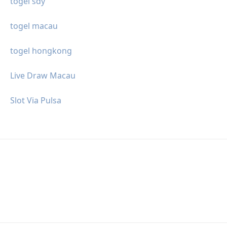
togel sdy
togel macau
togel hongkong
Live Draw Macau
Slot Via Pulsa