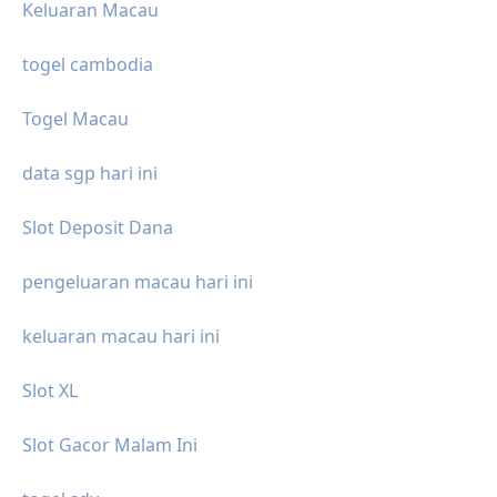
Keluaran Macau
togel cambodia
Togel Macau
data sgp hari ini
Slot Deposit Dana
pengeluaran macau hari ini
keluaran macau hari ini
Slot XL
Slot Gacor Malam Ini