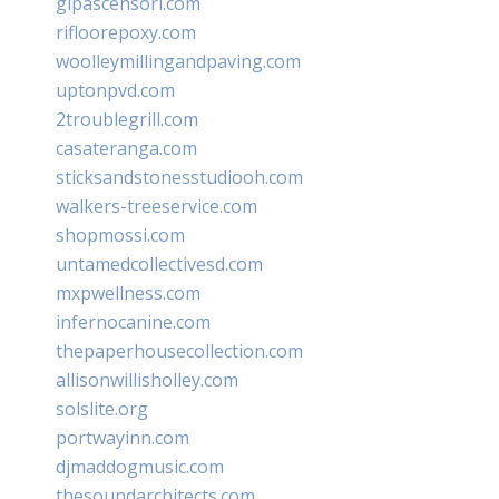
glpascensori.com
rifloorepoxy.com
woolleymillingandpaving.com
uptonpvd.com
2troublegrill.com
casateranga.com
sticksandstonesstudiooh.com
walkers-treeservice.com
shopmossi.com
untamedcollectivesd.com
mxpwellness.com
infernocanine.com
thepaperhousecollection.com
allisonwillisholley.com
solslite.org
portwayinn.com
djmaddogmusic.com
thesoundarchitects.com