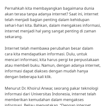
Pernahkah kita membayangkan bagaimana dunia
akan terasa tanpa adanya internet? Saat ini, internet
telah menjadi bagian penting dalam kehidupan
sehari-hari kita. Bahkan, dalam mengakses informasi,
internet menjadi hal yang sangat penting di zaman
sekarang.
Internet telah membawa perubahan besar dalam
cara kita mendapatkan informasi. Dulu, untuk
mencari informasi, kita harus pergi ke perpustakaan
atau membeli buku. Namun, dengan adanya internet,
informasi dapat diakses dengan mudah hanya
dengan beberapa kali klik.
Menurut Dr. Khoirul Anwar, seorang pakar teknologi
informasi dari Universitas Indonesia, internet telah
memberikan kemudahan dalam mengakses
informasi. Beliau menyatakan, “Dengan internet,