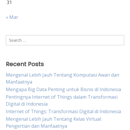
31
« Mar
Search
for:
Recent Posts
Mengenal Lebih Jauh Tentang Komputasi Awan dan
Manfaatnya
Mengapa Big Data Penting untuk Bisnis di Indonesia
Pentingnya Internet of Things dalam Transformasi
Digital di Indonesia
Internet of Things: Transformasi Digital di Indonesia
Mengenal Lebih Jauh Tentang Kelas Virtual:
Pengertian dan Manfaatnya