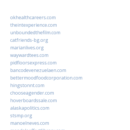
okhealthcareers.com
theintexperience.com
unboundedthefilm.com
catfriends-bg.org
marianlives.org
waywardtees.com
pidfloorsexpress.com
bancodevenezuelaen.com
bettermoodfoodcorporation.com
hingstonnt.com
chooseagender.com
hoverboardssale.com
alaskapolitics.com
stsmp.org
manoelneves.com