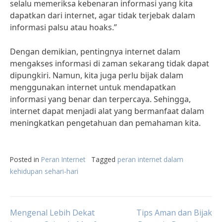
selalu memeriksa kebenaran informasi yang kita
dapatkan dari internet, agar tidak terjebak dalam
informasi palsu atau hoaks.”
Dengan demikian, pentingnya internet dalam
mengakses informasi di zaman sekarang tidak dapat
dipungkiri. Namun, kita juga perlu bijak dalam
menggunakan internet untuk mendapatkan
informasi yang benar dan terpercaya. Sehingga,
internet dapat menjadi alat yang bermanfaat dalam
meningkatkan pengetahuan dan pemahaman kita.
Posted in
Peran Internet
Tagged
peran internet dalam
kehidupan sehari-hari
Post
Mengenal Lebih Dekat
Tips Aman dan Bijak