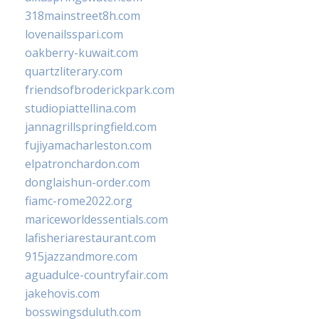
318mainstreet8h.com
lovenailsspari.com
oakberry-kuwait.com
quartzliterary.com
friendsofbroderickpark.com
studiopiattellina.com
jannagrillspringfield.com
fujiyamacharleston.com
elpatronchardon.com
donglaishun-order.com
fiamc-rome2022.org
mariceworldessentials.com
lafisheriarestaurant.com
915jazzandmore.com
aguadulce-countryfair.com
jakehovis.com
bosswingsduluth.com