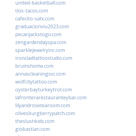
united-basketball.com
tios-tacos.com
cafecito-satx.com
graduacionviu2023.com
pecanjackstogo.com
zengardendayspa.com
sparklejewelryinc.com
ironcladtattoostudio.com
bruinshome.com
annascleaningsvc.com
wolfcitytattoo.com
oysterbayturkeytrot.com
lafronterarestauranteybar.com
lilyandrosetearoom.com
olivesburgberrypatch.com
theslushkids.com
giobastian.com