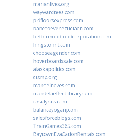
marianlives.org
waywardtees.com
pidfloorsexpress.com
bancodevenezuelaen.com
bettermoodfoodcorporation.com
hingstonnt.com
chooseagender.com
hoverboardssale.com
alaskapolitics.com
stsmp.org
manoelneves.com
mandelaeffectlibrary.com
roselynns.com
balanceyoganj.com
salesforceblogs.com
TrainGames365.com
BaytownEvaCationRentals.com