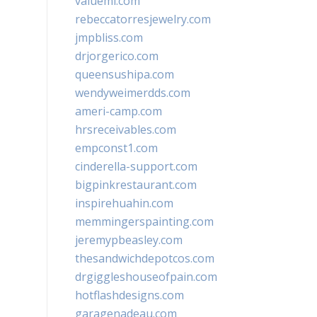
valueml.com
rebeccatorresjewelry.com
jmpbliss.com
drjorgerico.com
queensushipa.com
wendyweimerdds.com
ameri-camp.com
hrsreceivables.com
empconst1.com
cinderella-support.com
bigpinkrestaurant.com
inspirehuahin.com
memmingerspainting.com
jeremypbeasley.com
thesandwichdepotcos.com
drgiggleshouseofpain.com
hotflashdesigns.com
garagenadeau.com