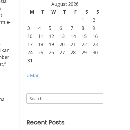
sia
August 2026
h
M
T
W
T
F
S
S
t
1
2
rm e-
3
4
5
6
7
8
9
10
11
12
13
14
15
16
.
17
18
19
20
21
22
23
ikan
24
25
26
27
28
29
30
mber
31
t,”
« Mar
Search
ena
for:
Recent Posts