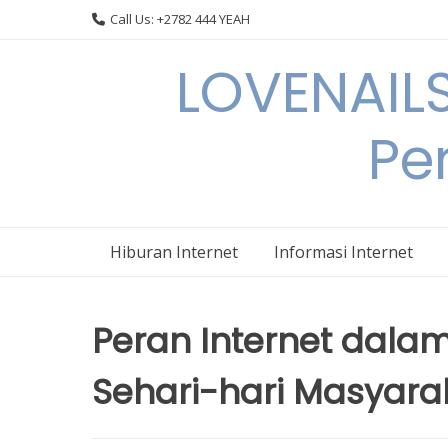
Skip
Call Us: +2782 444 YEAH
to
content
LOVENAILS
Per
Hiburan Internet
Informasi Internet
Peran Internet dala
Sehari-hari Masyara