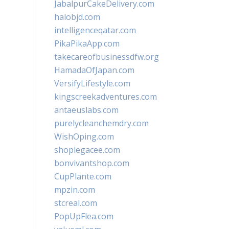
JabalpurCakeDelivery.com
halobjd.com
intelligenceqatar.com
PikaPikaApp.com
takecareofbusinessdfw.org
HamadaOfJapan.com
VersifyLifestyle.com
kingscreekadventures.com
antaeuslabs.com
purelycleanchemdry.com
WishOping.com
shoplegacee.com
bonvivantshop.com
CupPlante.com
mpzin.com
stcreal.com
PopUpFlea.com