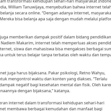
alam transformasi kehidupan sehari-hari masyarakat Indone
ia, William Tanuwijaya, menyebutkan bahwa internet tela
lanja secara online. “Dengan adanya internet, masyaraka
k. Mereka bisa belanja apa saja dengan mudah melalui platfo
 juga memberikan dampak positif dalam bidang pendidikan
 Nadiem Makarim, internet telah memperluas akses pendid
nternet, siswa dan mahasiswa bisa mengakses berbagai su
a untuk terus belajar tanpa terbatas oleh waktu dan tempa
et juga harus bijaksana. Pakar psikologi, Retno Wahyu,
uk mengontrol waktu dan konten yang diakses. “Terlalu
dampak negatif bagi kesehatan mental dan fisik. Oleh kar
naannya dengan bijaksana,” katanya.
ran internet dalam transformasi kehidupan sehari-hari
ternet membawa berbagai kemudahan dan manfaat bagi