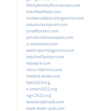
lifestylechauffeurservice.com
EverNewNails.com
insideoutdecoratingcentre.com
salvatoresinpoint.com
jovialfloralco.com
johnlscotthometeam.com
u-seehomes.com
watersportslagonissi.com
mischieffashion.com
eduwyre.com
retro-interiors.com
theblvd-boise.com
fpet2023.org
e-smart2022.org
ngrc2022.org
leesfamilyfoods.com
lewis-lewis-cpas.com