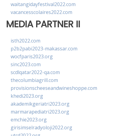
waitangidayfestival2022.com
vacancesscolaires2022.com
MEDIA PARTNER II
isth2022.com
p2b2pabi2023-makassar.com
wocfparis2023.org
sinc2023.com
scdlqatar2022-qa.com
thecolumbiagrill.com
provisionscheeseandwineshoppe.com
khedi2023.org
akademikgeriatri2023.org
marmarapediatri2023.org
emchie2023.org
girisimselradyoloji2022.org
utcd2022.org