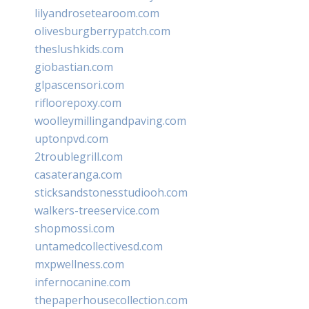
lilyandrosetearoom.com
olivesburgberrypatch.com
theslushkids.com
giobastian.com
glpascensori.com
rifloorepoxy.com
woolleymillingandpaving.com
uptonpvd.com
2troublegrill.com
casateranga.com
sticksandstonesstudiooh.com
walkers-treeservice.com
shopmossi.com
untamedcollectivesd.com
mxpwellness.com
infernocanine.com
thepaperhousecollection.com