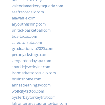
valenciamarketytaqueria.com
reefrecordsllc.com
alawaffle.com
aryouthfishing.com
united-basketball.com
tios-tacos.com
cafecito-satx.com
graduacionviu2023.com
pecanjackstogo.com
zengardendayspa.com
sparklejewelryinc.com
ironcladtattoostudio.com
bruinshome.com
annascleaningsvc.com
wolfcitytattoo.com
oysterbayturkeytrot.com
lafronterarestauranteybar.com