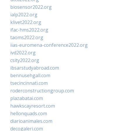
biosensor2022.org
ialp2022.org
klivet2022.org
ifac-hms2022.org
taoms2022.org
iias-euromena-conference2022.org
ivd2022.org
csity2022.org
ibsarstudyabroad.com
bennusehgall.com
tsecincinnati.com
roderconstructiongroup.com
plazabatai.com
hawkscayresort.com
hellonquads.com
diarioanimales.com
decogaleri.com