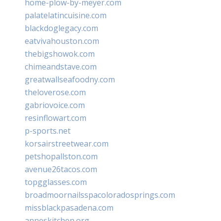
home-plow-by-meyer.com
palatelatincuisine.com
blackdoglegacy.com
eatvivahouston.com
thebigshowok.com
chimeandstave.com
greatwallseafoodny.com
theloverose.com
gabriovoice.com
resinflowart.com
p-sports.net
korsairstreetwear.com
petshopallston.com
avenue26tacos.com
topgglasses.com
broadmoornailsspacoloradosprings.com
missblackpasadena.com
anneskitchen.org