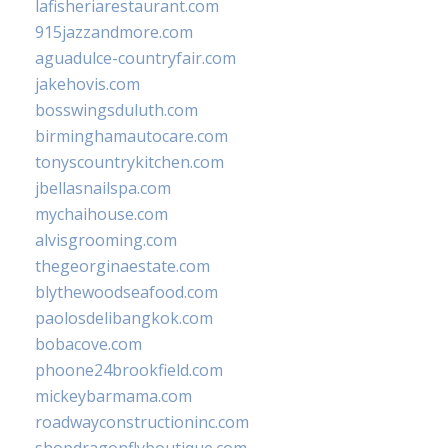
lafisheriarestaurant.com
915jazzandmore.com
aguadulce-countryfair.com
jakehovis.com
bosswingsduluth.com
birminghamautocare.com
tonyscountrykitchen.com
jbellasnailspa.com
mychaihouse.com
alvisgrooming.com
thegeorginaestate.com
blythewoodseafood.com
paolosdelibangkok.com
bobacove.com
phoone24brookfield.com
mickeybarmama.com
roadwayconstructioninc.com