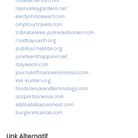
novelatherton.com
nassvalleygardens.net
electjohnstewart.com
omptourtravels.com
tribratanews-polreskebumen.com
rsudbayuasih.org
publikjurnalistik.org
juneteenthapparel.net
italywarm.com
journaloffinanceeconomics.com
kvk-kumari.org
foodscienceandtechnology.com
scisportsscience.com
addisababacuisineaz.com
burgerimcamas.com
Link Alternatif