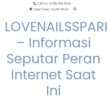
Skip
Call Us: +2782 444 YEAH
to
Cape Town, South Africa
content
LOVENAILSSPAR
– Informasi
Seputar Peran
Internet Saat
Ini