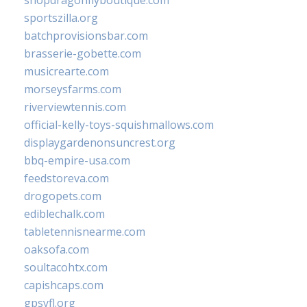
shopdragonflyboutique.com
sportszilla.org
batchprovisionsbar.com
brasserie-gobette.com
musicrearte.com
morseysfarms.com
riverviewtennis.com
official-kelly-toys-squishmallows.com
displaygardenonsuncrest.org
bbq-empire-usa.com
feedstoreva.com
drogopets.com
ediblechalk.com
tabletennisnearme.com
oaksofa.com
soultacohtx.com
capishcaps.com
gpsyfl.org