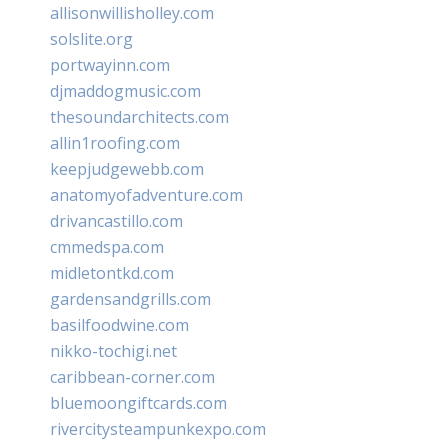
allisonwillisholley.com
solslite.org
portwayinn.com
djmaddogmusic.com
thesoundarchitects.com
allin1roofing.com
keepjudgewebb.com
anatomyofadventure.com
drivancastillo.com
cmmedspa.com
midletontkd.com
gardensandgrills.com
basilfoodwine.com
nikko-tochigi.net
caribbean-corner.com
bluemoongiftcards.com
rivercitysteampunkexpo.com