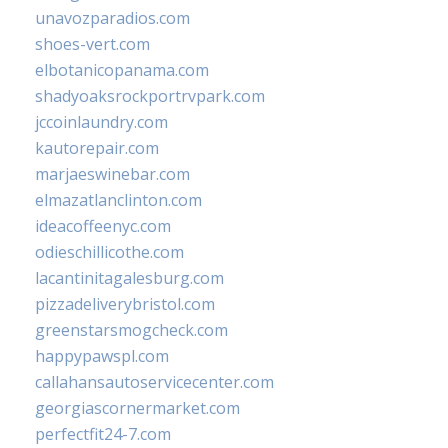
unavozparadios.com
shoes-vert.com
elbotanicopanama.com
shadyoaksrockportrvpark.com
jccoinlaundry.com
kautorepair.com
marjaeswinebar.com
elmazatlanclinton.com
ideacoffeenyc.com
odieschillicothe.com
lacantinitagalesburg.com
pizzadeliverybristol.com
greenstarsmogcheck.com
happypawspl.com
callahansautoservicecenter.com
georgiascornermarket.com
perfectfit24-7.com