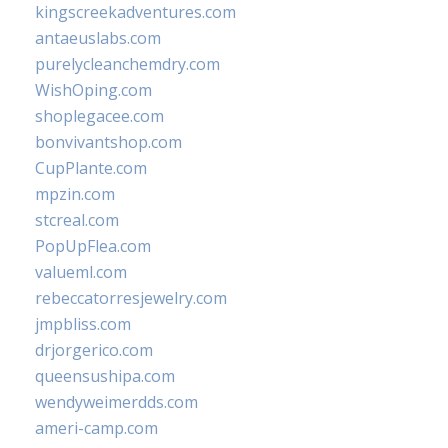
kingscreekadventures.com
antaeuslabs.com
purelycleanchemdry.com
WishOping.com
shoplegacee.com
bonvivantshop.com
CupPlante.com
mpzin.com
stcreal.com
PopUpFlea.com
valueml.com
rebeccatorresjewelry.com
jmpbliss.com
drjorgerico.com
queensushipa.com
wendyweimerdds.com
ameri-camp.com