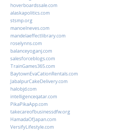
hoverboardssale.com
alaskapolitics.com
stsmp.org
manoelneves.com
mandelaeffectlibrary.com
roselynns.com
balanceyoganj.com
salesforceblogs.com
TrainGames365.com
BaytownEvaCationRentals.com
JabalpurCakeDelivery.com
halobjd.com
intelligenceqatar.com
PikaPikaApp.com
takecareofbusinessdfw.org
HamadaOfJapan.com
VersifyLifestyle.com