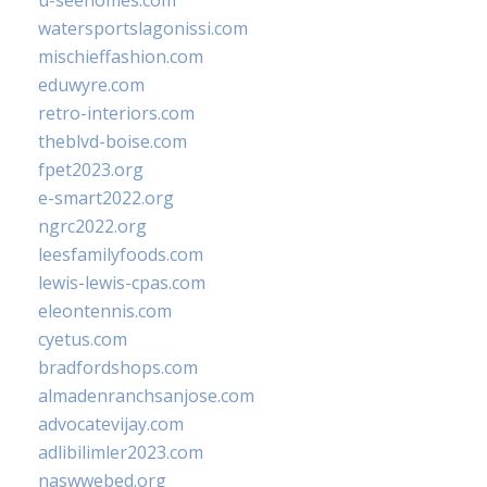
u-seehomes.com
watersportslagonissi.com
mischieffashion.com
eduwyre.com
retro-interiors.com
theblvd-boise.com
fpet2023.org
e-smart2022.org
ngrc2022.org
leesfamilyfoods.com
lewis-lewis-cpas.com
eleontennis.com
cyetus.com
bradfordshops.com
almadenranchsanjose.com
advocatevijay.com
adlibilimler2023.com
naswwebed.org