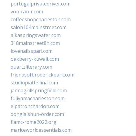
portugalprivatedriver.com
von-racer.com
coffeeshopcharleston.com
salon104mainstreet.com
alkaspringswater.com
318mainstreet8h.com
lovenailsspari.com
oakberry-kuwait.com
quartzliterary.com
friendsofbroderickpark.com
studiopiattellina.com
jannagrillspringfield.com
fujiyamacharleston.com
elpatronchardon.com
donglaishun-order.com
fiamc-rome2022.org
mariceworldessentials.com