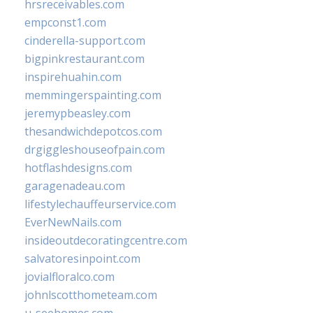
hrsreceivables.com
empconst1.com
cinderella-support.com
bigpinkrestaurant.com
inspirehuahin.com
memmingerspainting.com
jeremypbeasley.com
thesandwichdepotcos.com
drgiggleshouseofpain.com
hotflashdesigns.com
garagenadeau.com
lifestylechauffeurservice.com
EverNewNails.com
insideoutdecoratingcentre.com
salvatoresinpoint.com
jovialfloralco.com
johnlscotthometeam.com