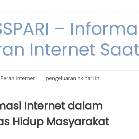
SPARI – Informa
an Internet Saat
Peran Internet
pengeluaran hk hari ini
masi Internet dalam
as Hidup Masyarakat