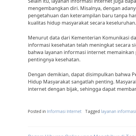
Selain itu, layanan informasi internet juga 
mengembangkan diri. Misalnya, dengan adany
pengetahuan dan keterampilan baru tanpa har
kualitas hidup masyarakat secara keseluruhan
Menurut data dari Kementerian Komunikasi d
informasi kesehatan telah meningkat secara si
bahwa layanan informasi internet memainkan
pentingnya kesehatan.
Dengan demikian, dapat disimpulkan bahwa Pe
Hidup Masyarakat sangatlah penting. Masyara
internet dengan bijak, sehingga dapat memba
Posted in
Informasi Internet
Tagged
layanan informasi