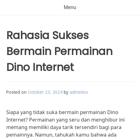
Menu
Rahasia Sukses
Bermain Permainan
Dino Internet
Posted on
October 23, 2024
by
adminlov
Siapa yang tidak suka bermain permainan Dino
Internet? Permainan yang seru dan menghibur ini
memang memiliki daya tarik tersendiri bagi para
pemainnya. Namun, tahukah kamu bahwa ada