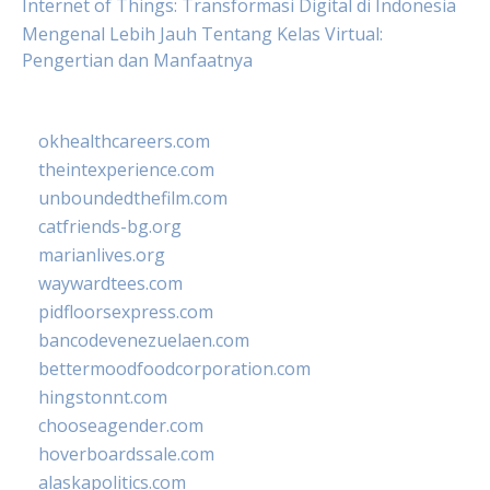
Internet of Things: Transformasi Digital di Indonesia
Mengenal Lebih Jauh Tentang Kelas Virtual:
Pengertian dan Manfaatnya
okhealthcareers.com
theintexperience.com
unboundedthefilm.com
catfriends-bg.org
marianlives.org
waywardtees.com
pidfloorsexpress.com
bancodevenezuelaen.com
bettermoodfoodcorporation.com
hingstonnt.com
chooseagender.com
hoverboardssale.com
alaskapolitics.com