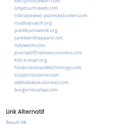
electjohnstewart.com
omptourtravels.com
tribratanews-polreskebumen.com
rsudbayuasih.org
publikjurnalistik.org
juneteenthapparel.net
italywarm.com
journaloffinanceeconomics.com
kvk-kumari.org
foodscienceandtechnology.com
scisportsscience.com
addisababacuisineaz.com
burgerimcamas.com
Link Alternatif
Result HK