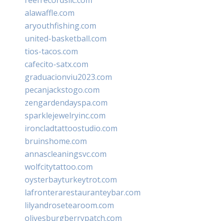
alawaffle.com
aryouthfishing.com
united-basketball.com
tios-tacos.com
cafecito-satx.com
graduacionviu2023.com
pecanjackstogo.com
zengardendayspa.com
sparklejewelryinc.com
ironcladtattoostudio.com
bruinshome.com
annascleaningsvc.com
wolfcitytattoo.com
oysterbayturkeytrot.com
lafronterarestauranteybar.com
lilyandrosetearoom.com
olivesburgberrypatch.com