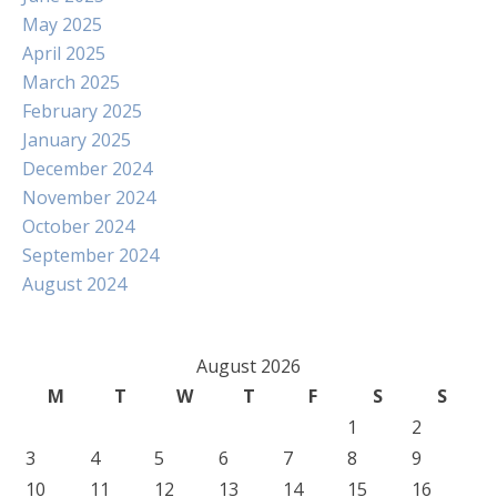
May 2025
April 2025
March 2025
February 2025
January 2025
December 2024
November 2024
October 2024
September 2024
August 2024
August 2026
M
T
W
T
F
S
S
1
2
3
4
5
6
7
8
9
10
11
12
13
14
15
16