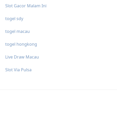
Slot Gacor Malam Ini
togel sdy
togel macau
togel hongkong
Live Draw Macau
Slot Via Pulsa