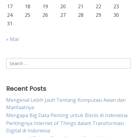
17
18
19
20
21
22
23
24
25
26
27
28
29
30
31
« Mar
Search
for:
Recent Posts
Mengenal Lebih Jauh Tentang Komputasi Awan dan
Manfaatnya
Mengapa Big Data Penting untuk Bisnis di Indonesia
Pentingnya Internet of Things dalam Transformasi
Digital di Indonesia