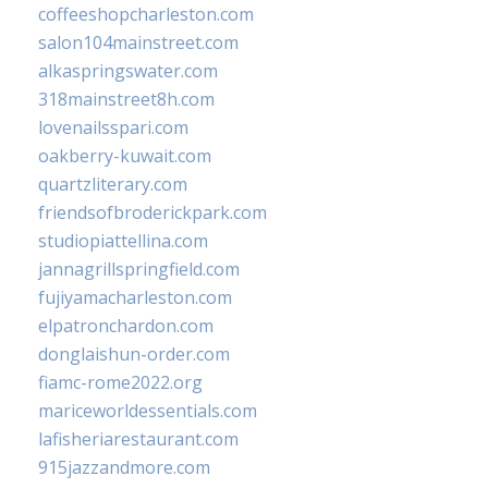
coffeeshopcharleston.com
salon104mainstreet.com
alkaspringswater.com
318mainstreet8h.com
lovenailsspari.com
oakberry-kuwait.com
quartzliterary.com
friendsofbroderickpark.com
studiopiattellina.com
jannagrillspringfield.com
fujiyamacharleston.com
elpatronchardon.com
donglaishun-order.com
fiamc-rome2022.org
mariceworldessentials.com
lafisheriarestaurant.com
915jazzandmore.com