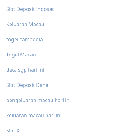
Slot Deposit Indosat
Keluaran Macau
togel cambodia
Togel Macau
data sgp hari ini
Slot Deposit Dana
pengeluaran macau hari ini
keluaran macau hari ini
Slot XL