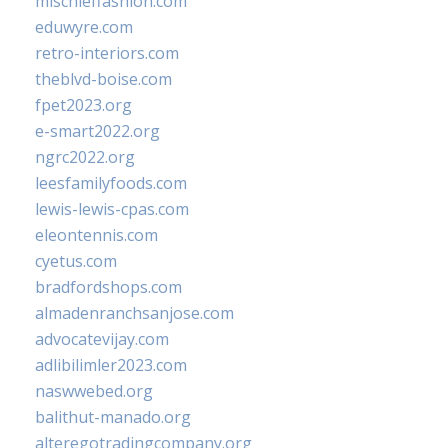
mischieffashion.com
eduwyre.com
retro-interiors.com
theblvd-boise.com
fpet2023.org
e-smart2022.org
ngrc2022.org
leesfamilyfoods.com
lewis-lewis-cpas.com
eleontennis.com
cyetus.com
bradfordshops.com
almadenranchsanjose.com
advocatevijay.com
adlibilimler2023.com
naswwebed.org
balithut-manado.org
alteregotradingcompany.org