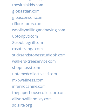
theslushkids.com
giobastian.com
glpascensori.com
rifloorepoxy.com
woolleymillingandpaving.com
uptonpvd.com
2troublegrill.com
casateranga.com
sticksandstonesstudiooh.com
walkers-treeservice.com
shopmossi.com
untamedcollectivesd.com
mxpwellness.com
infernocanine.com
thepaperhousecollection.com
allisonwillisholley.com
solslite.org