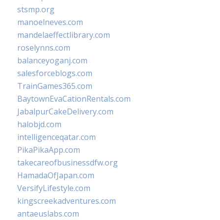
stsmp.org
manoelneves.com
mandelaeffectlibrary.com
roselynns.com
balanceyoganj.com
salesforceblogs.com
TrainGames365.com
BaytownEvaCationRentals.com
JabalpurCakeDelivery.com
halobjd.com
intelligenceqatar.com
PikaPikaApp.com
takecareofbusinessdfw.org
HamadaOfJapan.com
VersifyLifestyle.com
kingscreekadventures.com
antaeuslabs.com