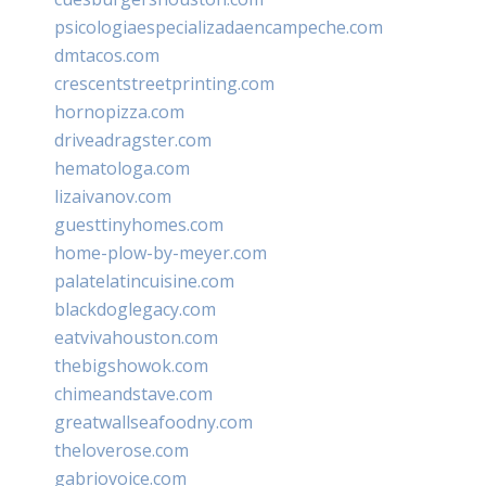
psicologiaespecializadaencampeche.com
dmtacos.com
crescentstreetprinting.com
hornopizza.com
driveadragster.com
hematologa.com
lizaivanov.com
guesttinyhomes.com
home-plow-by-meyer.com
palatelatincuisine.com
blackdoglegacy.com
eatvivahouston.com
thebigshowok.com
chimeandstave.com
greatwallseafoodny.com
theloverose.com
gabriovoice.com