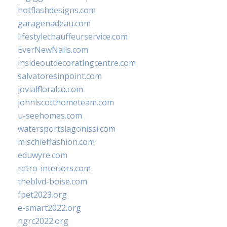
hotflashdesigns.com
garagenadeau.com
lifestylechauffeurservice.com
EverNewNails.com
insideoutdecoratingcentre.com
salvatoresinpoint.com
jovialfloralco.com
johnlscotthometeam.com
u-seehomes.com
watersportslagonissi.com
mischieffashion.com
eduwyre.com
retro-interiors.com
theblvd-boise.com
fpet2023.org
e-smart2022.org
ngrc2022.org