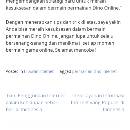
mengembangkan strategi baru untuk meraih
kesuksesan dalam bermain permainan Dino Online.”
Dengan menerapkan tips dan trik di atas, saya yakin
Anda bisa meraih kesuksesan dalam bermain
permainan Dino Online. Jangan lupa untuk selalu
bersenang-senang dan menikmati setiap momen
bermain game online. Selamat mencoba!
Posted in
Hiburan Internet
Tagged
permainan dino internet
Post
Tren Penggunaan Internet
Tren Layanan Informasi
dalam Kehidupan Sehari-
Internet yang Populer di
hari di Indonesia
Indonesia
navigation