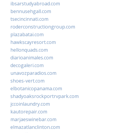
ibsarstudyabroad.com
bennusehgall.com
tsecincinnati.com
roderconstructiongroup.com
plazabatai.com
hawkscayresort.com
hellonquads.com
diarioanimales.com
decogaleri.com
unavozparadios.com
shoes-vert.com
elbotanicopanama.com
shadyoaksrockportrvpark.com
jccoinlaundry.com
kautorepair.com
marjaeswinebar.com
elmazatlanclinton.com