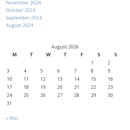
November 2024
October 2024
September 2024
August 2024
August 2026
M
T
W
T
F
S
S
1
2
3
4
5
6
7
8
9
10
11
12
13
14
15
16
17
18
19
20
21
22
23
24
25
26
27
28
29
30
31
« Mar