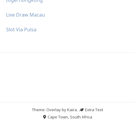
Live Draw Macau
Slot Via Pulsa
Theme: Overlay by
Kaira
.
Extra Text
Cape Town, South Africa