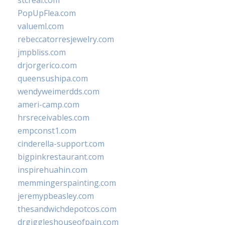
stcreal.com
PopUpFlea.com
valueml.com
rebeccatorresjewelry.com
jmpbliss.com
drjorgerico.com
queensushipa.com
wendyweimerdds.com
ameri-camp.com
hrsreceivables.com
empconst1.com
cinderella-support.com
bigpinkrestaurant.com
inspirehuahin.com
memmingerspainting.com
jeremypbeasley.com
thesandwichdepotcos.com
drgiggleshouseofpain.com