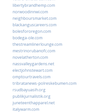
libertybrandhemp.com
norwoodinnwi.com
neighboursmarket.com
blackanguscareers.com
bolesfororegon.com
bodega-ole.com
thestreamlinerlounge.com
mestrinorubanofc.com
novelatherton.com
nassvalleygardens.net
electjohnstewart.com
omptourtravels.com
tribratanews-polreskebumen.com
rsudbayuasih.org
publikjurnalistik.org
juneteenthapparel.net
italywarm.com