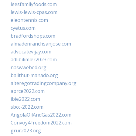
leesfamilyfoods.com
lewis-lewis-cpas.com
eleontennis.com
cyetus.com
bradfordshops.com
almadenranchsanjose.com
advocatevijay.com
adlibilimler2023.com
naswwebed.org
balithut-manado.org
alteregotradingcompany.org
aprce2022.com
ibie2022.com
sbcc-2022.com
AngolaOilAndGas2022.com
Convoy4Freedom2022.com
grur2023.org