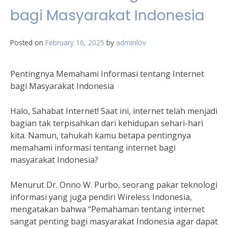
bagi Masyarakat Indonesia
Posted on
February 16, 2025
by
adminlov
Pentingnya Memahami Informasi tentang Internet
bagi Masyarakat Indonesia
Halo, Sahabat Internet! Saat ini, internet telah menjadi
bagian tak terpisahkan dari kehidupan sehari-hari
kita. Namun, tahukah kamu betapa pentingnya
memahami informasi tentang internet bagi
masyarakat Indonesia?
Menurut Dr. Onno W. Purbo, seorang pakar teknologi
informasi yang juga pendiri Wireless Indonesia,
mengatakan bahwa “Pemahaman tentang internet
sangat penting bagi masyarakat Indonesia agar dapat