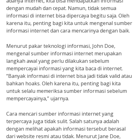
adanya internet, kita bisa mendapatkan informasi
dengan mudah dan cepat. Namun, tidak semua
informasi di internet bisa dipercaya begitu saja. Oleh
karena itu, penting bagi kita untuk mengenal sumber
informasi internet dan cara mencarinya dengan baik.
Menurut pakar teknologi informasi, John Doe,
mengenal sumber informasi internet merupakan
langkah awal yang perlu dilakukan sebelum
mempercayai informasi yang kita baca di internet.
“Banyak informasi di internet bisa jadi tidak valid atau
bahkan hoaks. Oleh karena itu, penting bagi kita
untuk selalu memeriksa sumber informasi sebelum
mempercayainya,” ujarnya.
Cara mencari sumber informasi internet yang
terpercaya juga tidak sulit. Salah satunya adalah
dengan melihat apakah informasi tersebut berasal
dari website resmi atau tidak. Menurut Jane Doe,