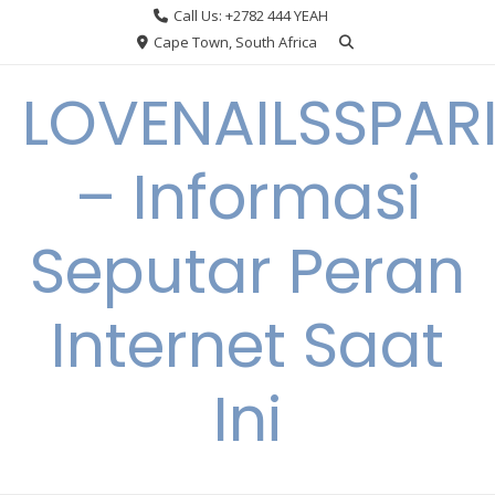
Skip
Call Us: +2782 444 YEAH
to
Cape Town, South Africa
content
LOVENAILSSPAR
– Informasi
Seputar Peran
Internet Saat
Ini