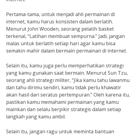
Pertama-tama, untuk menjadi ahli permainan di
internet, kamu harus konsisten dalam berlatih.
Menurut John Wooden, seorang pelatih basket
terkenal, “Latihan membuat sempurna.” Jadi, jangan
malas untuk berlatih setiap hari agar kamu bisa
semakin mahir dalam bermain permainan di internet.
Selain itu, kamu juga perlu memperhatikan strategi
yang kamu gunakan saat bermain. Menurut Sun Tzu,
seorang ahli strategi militer, “Jika kamu tahu lawanmu
dan tahu dirimu sendiri, kamu tidak perlu khawatir
akan hasil dari seratus pertempuran.” Oleh karena itu,
pastikan kamu memahami permainan yang kamu
mainkan dan selalu berpikir strategis dalam setiap
langkah yang kamu ambil.
Selain itu, jangan ragu untuk meminta bantuan