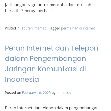
Jadi, jangan ragu untuk mencoba dan teruslah
berlatih! Semoga berhasil!
Posted in
Hiburan Internet
Tagged
permainan di internet
Peran Internet dan Telepon
dalam Pengembangan
Jaringan Komunikasi di
Indonesia
Posted on
February 16, 2025
by
adminlov
Peran Internet dan telepon dalam pengembangan