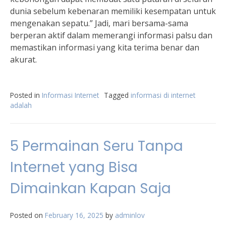
dunia sebelum kebenaran memiliki kesempatan untuk
mengenakan sepatu.” Jadi, mari bersama-sama
berperan aktif dalam memerangi informasi palsu dan
memastikan informasi yang kita terima benar dan
akurat.
Posted in
Informasi Internet
Tagged
informasi di internet
adalah
5 Permainan Seru Tanpa
Internet yang Bisa
Dimainkan Kapan Saja
Posted on
February 16, 2025
by
adminlov