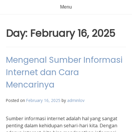
Menu
Day:
February 16, 2025
Mengenal Sumber Informasi
Internet dan Cara
Mencarinya
Posted on
February 16, 2025
by
adminlov
Sumber informasi internet adalah hal yang sangat
penting dalam kehidupan sehari-hari kita. Dengan