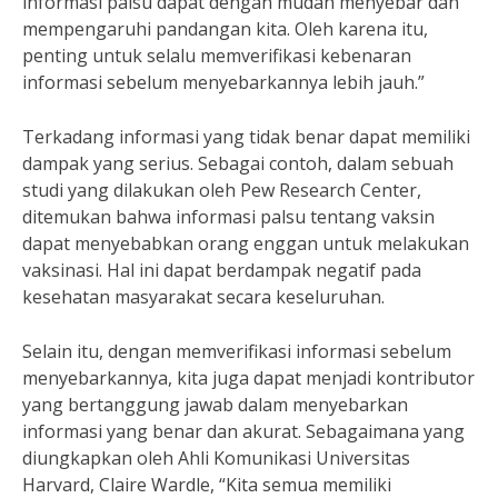
informasi palsu dapat dengan mudah menyebar dan
mempengaruhi pandangan kita. Oleh karena itu,
penting untuk selalu memverifikasi kebenaran
informasi sebelum menyebarkannya lebih jauh.”
Terkadang informasi yang tidak benar dapat memiliki
dampak yang serius. Sebagai contoh, dalam sebuah
studi yang dilakukan oleh Pew Research Center,
ditemukan bahwa informasi palsu tentang vaksin
dapat menyebabkan orang enggan untuk melakukan
vaksinasi. Hal ini dapat berdampak negatif pada
kesehatan masyarakat secara keseluruhan.
Selain itu, dengan memverifikasi informasi sebelum
menyebarkannya, kita juga dapat menjadi kontributor
yang bertanggung jawab dalam menyebarkan
informasi yang benar dan akurat. Sebagaimana yang
diungkapkan oleh Ahli Komunikasi Universitas
Harvard, Claire Wardle, “Kita semua memiliki