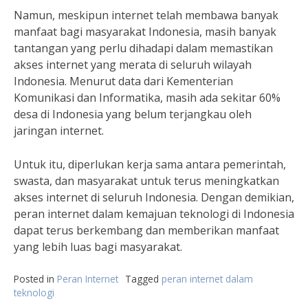
Namun, meskipun internet telah membawa banyak
manfaat bagi masyarakat Indonesia, masih banyak
tantangan yang perlu dihadapi dalam memastikan
akses internet yang merata di seluruh wilayah
Indonesia. Menurut data dari Kementerian
Komunikasi dan Informatika, masih ada sekitar 60%
desa di Indonesia yang belum terjangkau oleh
jaringan internet.
Untuk itu, diperlukan kerja sama antara pemerintah,
swasta, dan masyarakat untuk terus meningkatkan
akses internet di seluruh Indonesia. Dengan demikian,
peran internet dalam kemajuan teknologi di Indonesia
dapat terus berkembang dan memberikan manfaat
yang lebih luas bagi masyarakat.
Posted in
Peran Internet
Tagged
peran internet dalam
teknologi