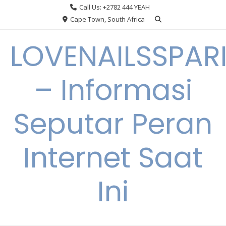
Skip
Call Us: +2782 444 YEAH
to
Cape Town, South Africa
content
LOVENAILSSPAR
– Informasi
Seputar Peran
Internet Saat
Ini