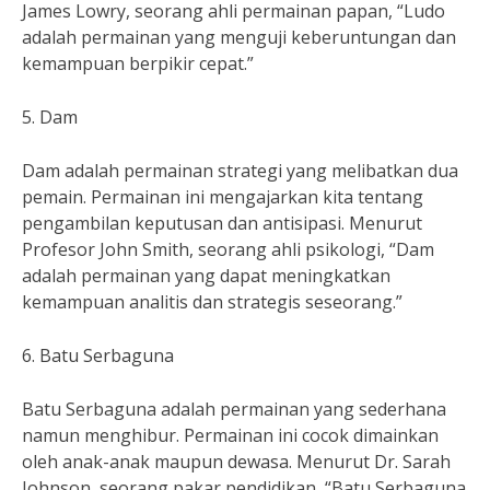
James Lowry, seorang ahli permainan papan, “Ludo
adalah permainan yang menguji keberuntungan dan
kemampuan berpikir cepat.”
5. Dam
Dam adalah permainan strategi yang melibatkan dua
pemain. Permainan ini mengajarkan kita tentang
pengambilan keputusan dan antisipasi. Menurut
Profesor John Smith, seorang ahli psikologi, “Dam
adalah permainan yang dapat meningkatkan
kemampuan analitis dan strategis seseorang.”
6. Batu Serbaguna
Batu Serbaguna adalah permainan yang sederhana
namun menghibur. Permainan ini cocok dimainkan
oleh anak-anak maupun dewasa. Menurut Dr. Sarah
Johnson, seorang pakar pendidikan, “Batu Serbaguna