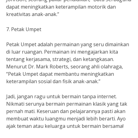
dapat meningkatkan keterampilan motorik dan
kreativitas anak-anak.”
7. Petak Umpet
Petak Umpet adalah permainan yang seru dimainkan
di luar ruangan. Permainan ini mengajarkan kita
tentang kerjasama, strategi, dan ketangkasan.
Menurut Dr. Mark Roberts, seorang ahli olahraga,
“Petak Umpet dapat membantu meningkatkan
keterampilan sosial dan fisik anak-anak.”
Jadi, jangan ragu untuk bermain tanpa internet.
Nikmati serunya bermain permainan klasik yang tak
pernah mati. Keseruan dan pelajarannya pasti akan
membuat waktu luangmu menjadi lebih berarti. Ayo
ajak teman atau keluarga untuk bermain bersama!