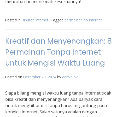
mencoba dan menikmati keseruannya!
Posted in
Hiburan Internet
Tagged
permainan no internet
Kreatif dan Menyenangkan: 8
Permainan Tanpa Internet
untuk Mengisi Waktu Luang
Posted on
December 28, 2024
by
adminlov
Siapa bilang mengisi waktu luang tanpa internet tidak
bisa kreatif dan menyenangkan? Ada banyak cara
untuk menghibur diri tanpa harus tergantung pada
koneksi internet. Salah satunya adalah dengan