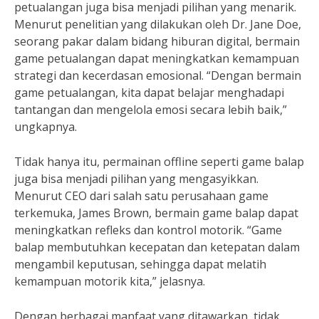
petualangan juga bisa menjadi pilihan yang menarik.
Menurut penelitian yang dilakukan oleh Dr. Jane Doe,
seorang pakar dalam bidang hiburan digital, bermain
game petualangan dapat meningkatkan kemampuan
strategi dan kecerdasan emosional. “Dengan bermain
game petualangan, kita dapat belajar menghadapi
tantangan dan mengelola emosi secara lebih baik,”
ungkapnya.
Tidak hanya itu, permainan offline seperti game balap
juga bisa menjadi pilihan yang mengasyikkan.
Menurut CEO dari salah satu perusahaan game
terkemuka, James Brown, bermain game balap dapat
meningkatkan refleks dan kontrol motorik. “Game
balap membutuhkan kecepatan dan ketepatan dalam
mengambil keputusan, sehingga dapat melatih
kemampuan motorik kita,” jelasnya.
Dengan berbagai manfaat yang ditawarkan, tidak