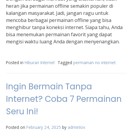
heran jika permainan offline semakin populer di
kalangan masyarakat. Jadi, jangan ragu untuk
mencoba berbagai permainan offline yang bisa
menghibur tanpa koneksi internet. Siapa tahu, Anda
bisa menemukan permainan favorit yang dapat
mengisi waktu luang Anda dengan menyenangkan.
Posted in
Hiburan Internet
Tagged
permainan no internet
Ingin Bermain Tanpa
Internet? Coba 7 Permainan
Seru Ini!
Posted on
February 24, 2025
by
adminlov