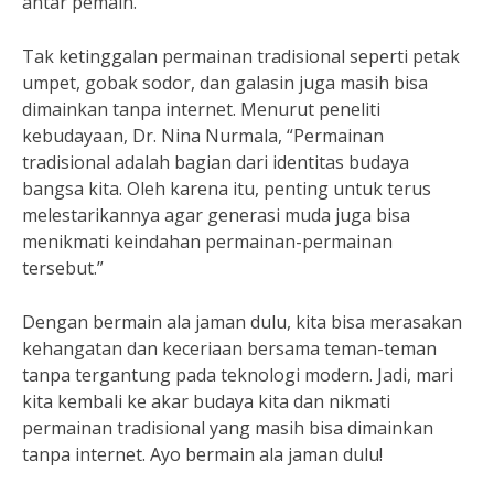
antar pemain.”
Tak ketinggalan permainan tradisional seperti petak
umpet, gobak sodor, dan galasin juga masih bisa
dimainkan tanpa internet. Menurut peneliti
kebudayaan, Dr. Nina Nurmala, “Permainan
tradisional adalah bagian dari identitas budaya
bangsa kita. Oleh karena itu, penting untuk terus
melestarikannya agar generasi muda juga bisa
menikmati keindahan permainan-permainan
tersebut.”
Dengan bermain ala jaman dulu, kita bisa merasakan
kehangatan dan keceriaan bersama teman-teman
tanpa tergantung pada teknologi modern. Jadi, mari
kita kembali ke akar budaya kita dan nikmati
permainan tradisional yang masih bisa dimainkan
tanpa internet. Ayo bermain ala jaman dulu!