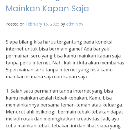
Mainkan Kapan Saja
Posted on
February 16, 2025
by
adminlov
Siapa bilang kita harus tergantung pada koneksi
internet untuk bisa bermain game? Ada banyak
permainan seru yang bisa kamu mainkan kapan saja
tanpa perlu internet. Nah, kali ini kita akan membahas
5 permainan seru tanpa internet yang bisa kamu
mainkan di mana saja dan kapan saja.
1. Salah satu permainan tanpa internet yang bisa
kamu mainkan adalah tebak-tebakan. Kamu bisa
memainkannya bersama teman-teman atau keluarga.
Menurut ahli psikologi, bermain tebak-tebakan dapat
melatih otak dan meningkatkan kreativitas. Jadi, ayo
coba mainkan tebak-tebakan ini dan lihat siapa yang