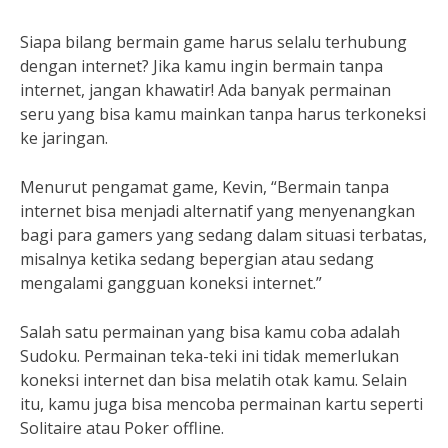
Siapa bilang bermain game harus selalu terhubung
dengan internet? Jika kamu ingin bermain tanpa
internet, jangan khawatir! Ada banyak permainan
seru yang bisa kamu mainkan tanpa harus terkoneksi
ke jaringan.
Menurut pengamat game, Kevin, “Bermain tanpa
internet bisa menjadi alternatif yang menyenangkan
bagi para gamers yang sedang dalam situasi terbatas,
misalnya ketika sedang bepergian atau sedang
mengalami gangguan koneksi internet.”
Salah satu permainan yang bisa kamu coba adalah
Sudoku. Permainan teka-teki ini tidak memerlukan
koneksi internet dan bisa melatih otak kamu. Selain
itu, kamu juga bisa mencoba permainan kartu seperti
Solitaire atau Poker offline.