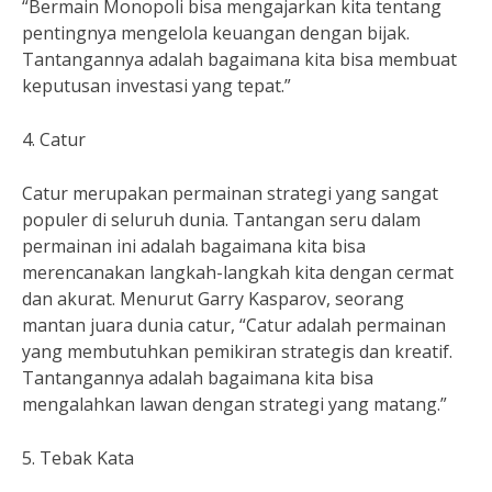
“Bermain Monopoli bisa mengajarkan kita tentang
pentingnya mengelola keuangan dengan bijak.
Tantangannya adalah bagaimana kita bisa membuat
keputusan investasi yang tepat.”
4. Catur
Catur merupakan permainan strategi yang sangat
populer di seluruh dunia. Tantangan seru dalam
permainan ini adalah bagaimana kita bisa
merencanakan langkah-langkah kita dengan cermat
dan akurat. Menurut Garry Kasparov, seorang
mantan juara dunia catur, “Catur adalah permainan
yang membutuhkan pemikiran strategis dan kreatif.
Tantangannya adalah bagaimana kita bisa
mengalahkan lawan dengan strategi yang matang.”
5. Tebak Kata