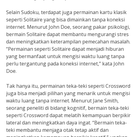
Selain Sudoku, terdapat juga permainan kartu klasik
seperti Solitaire yang bisa dimainkan tanpa koneksi
internet. Menurut John Doe, seorang pakar psikologi,
bermain Solitaire dapat membantu mengurangi stres
dan meningkatkan keterampilan pemecahan masalah.
“Permainan seperti Solitaire dapat menjadi hiburan
yang bermanfaat untuk mengisi waktu luang tanpa
perlu tergantung pada koneksi internet,” kata John
Doe.
Tak hanya itu, permainan teka-teki seperti Crossword
juga bisa menjadi pilihan yang menarik untuk mengisi
waktu luang tanpa internet. Menurut Jane Smith,
seorang peneliti di bidang kognitif, bermain teka-teki
seperti Crossword dapat melatih kemampuan berpikir
lateral dan meningkatkan daya ingat. “Bermain teka-
teki membantu menjaga otak tetap aktif dan