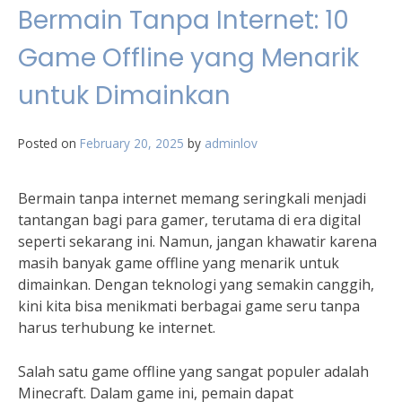
Bermain Tanpa Internet: 10
Game Offline yang Menarik
untuk Dimainkan
Posted on
February 20, 2025
by
adminlov
Bermain tanpa internet memang seringkali menjadi
tantangan bagi para gamer, terutama di era digital
seperti sekarang ini. Namun, jangan khawatir karena
masih banyak game offline yang menarik untuk
dimainkan. Dengan teknologi yang semakin canggih,
kini kita bisa menikmati berbagai game seru tanpa
harus terhubung ke internet.
Salah satu game offline yang sangat populer adalah
Minecraft. Dalam game ini, pemain dapat