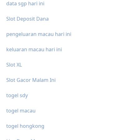
data sgp hari ini
Slot Deposit Dana
pengeluaran macau hari ini
keluaran macau hari ini
Slot XL
Slot Gacor Malam Ini
togel sdy
togel macau
togel hongkong