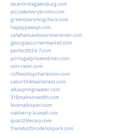
lacantinitagalesburg.com
pizzadeliverybristol.com
greenstarsmogcheck.com
happypawspl.com
callahansautoservicecenter.com
georgiascornermarket.com
perfectfit24-7.com
portugalprivatedriver.com
von-racer.com
coffeeshopcharleston.com
salon104mainstreet.com
alkaspringswater.com
318mainstreet8h.com
lovenailsspari.com
oakberry-kuwait.com
quartzliterary.com
friendsofbroderickpark.com