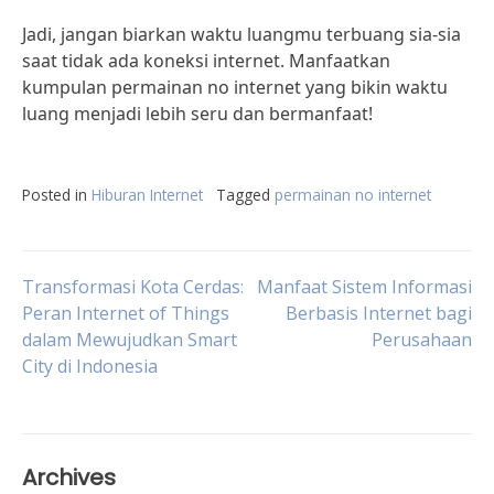
Jadi, jangan biarkan waktu luangmu terbuang sia-sia
saat tidak ada koneksi internet. Manfaatkan
kumpulan permainan no internet yang bikin waktu
luang menjadi lebih seru dan bermanfaat!
Posted in
Hiburan Internet
Tagged
permainan no internet
Post
Transformasi Kota Cerdas:
Manfaat Sistem Informasi
Peran Internet of Things
Berbasis Internet bagi
dalam Mewujudkan Smart
Perusahaan
navigation
City di Indonesia
Archives