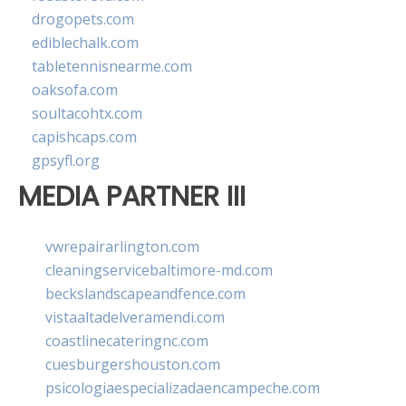
drogopets.com
ediblechalk.com
tabletennisnearme.com
oaksofa.com
soultacohtx.com
capishcaps.com
gpsyfl.org
MEDIA PARTNER III
vwrepairarlington.com
cleaningservicebaltimore-md.com
beckslandscapeandfence.com
vistaaltadelveramendi.com
coastlinecateringnc.com
cuesburgershouston.com
psicologiaespecializadaencampeche.com