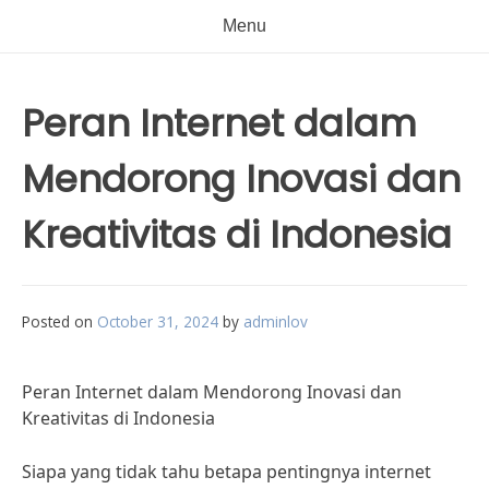
Menu
Peran Internet dalam
Mendorong Inovasi dan
Kreativitas di Indonesia
Posted on
October 31, 2024
by
adminlov
Peran Internet dalam Mendorong Inovasi dan
Kreativitas di Indonesia
Siapa yang tidak tahu betapa pentingnya internet