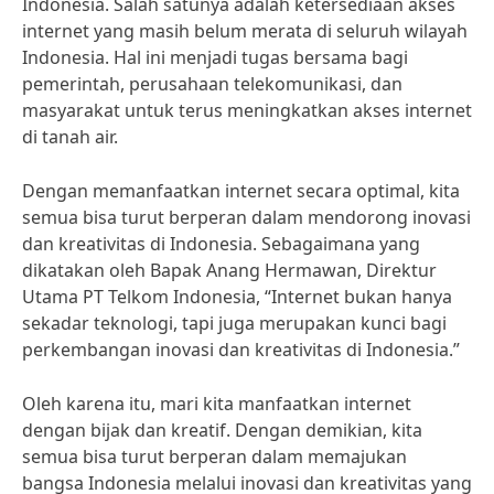
Indonesia. Salah satunya adalah ketersediaan akses
internet yang masih belum merata di seluruh wilayah
Indonesia. Hal ini menjadi tugas bersama bagi
pemerintah, perusahaan telekomunikasi, dan
masyarakat untuk terus meningkatkan akses internet
di tanah air.
Dengan memanfaatkan internet secara optimal, kita
semua bisa turut berperan dalam mendorong inovasi
dan kreativitas di Indonesia. Sebagaimana yang
dikatakan oleh Bapak Anang Hermawan, Direktur
Utama PT Telkom Indonesia, “Internet bukan hanya
sekadar teknologi, tapi juga merupakan kunci bagi
perkembangan inovasi dan kreativitas di Indonesia.”
Oleh karena itu, mari kita manfaatkan internet
dengan bijak dan kreatif. Dengan demikian, kita
semua bisa turut berperan dalam memajukan
bangsa Indonesia melalui inovasi dan kreativitas yang