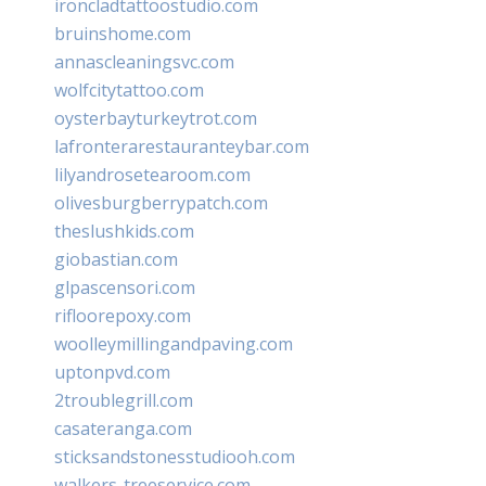
ironcladtattoostudio.com
bruinshome.com
annascleaningsvc.com
wolfcitytattoo.com
oysterbayturkeytrot.com
lafronterarestauranteybar.com
lilyandrosetearoom.com
olivesburgberrypatch.com
theslushkids.com
giobastian.com
glpascensori.com
rifloorepoxy.com
woolleymillingandpaving.com
uptonpvd.com
2troublegrill.com
casateranga.com
sticksandstonesstudiooh.com
walkers-treeservice.com