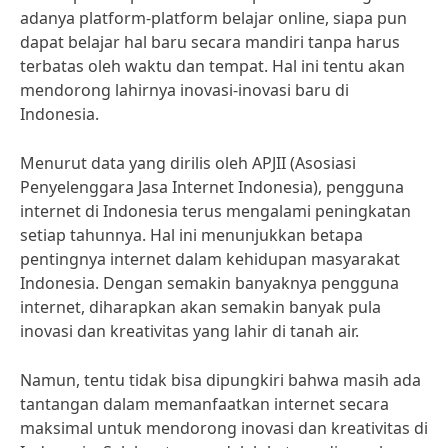
adanya platform-platform belajar online, siapa pun
dapat belajar hal baru secara mandiri tanpa harus
terbatas oleh waktu dan tempat. Hal ini tentu akan
mendorong lahirnya inovasi-inovasi baru di
Indonesia.
Menurut data yang dirilis oleh APJII (Asosiasi
Penyelenggara Jasa Internet Indonesia), pengguna
internet di Indonesia terus mengalami peningkatan
setiap tahunnya. Hal ini menunjukkan betapa
pentingnya internet dalam kehidupan masyarakat
Indonesia. Dengan semakin banyaknya pengguna
internet, diharapkan akan semakin banyak pula
inovasi dan kreativitas yang lahir di tanah air.
Namun, tentu tidak bisa dipungkiri bahwa masih ada
tantangan dalam memanfaatkan internet secara
maksimal untuk mendorong inovasi dan kreativitas di