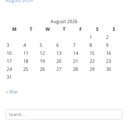
August 2024
August 2026
M
T
W
T
F
S
S
1
2
3
4
5
6
7
8
9
10
11
12
13
14
15
16
17
18
19
20
21
22
23
24
25
26
27
28
29
30
31
« Mar
Search
for: