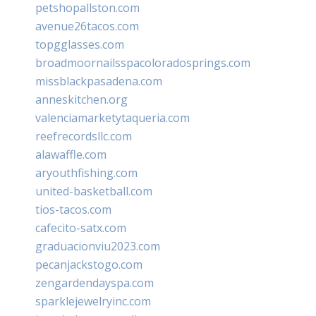
petshopallston.com
avenue26tacos.com
topgglasses.com
broadmoornailsspacoloradosprings.com
missblackpasadena.com
anneskitchen.org
valenciamarketytaqueria.com
reefrecordsllc.com
alawaffle.com
aryouthfishing.com
united-basketball.com
tios-tacos.com
cafecito-satx.com
graduacionviu2023.com
pecanjackstogo.com
zengardendayspa.com
sparklejewelryinc.com