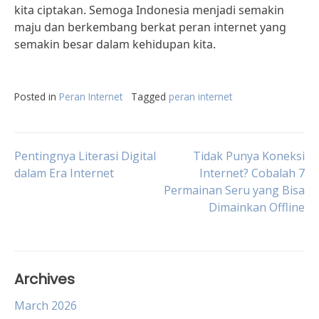
kita ciptakan. Semoga Indonesia menjadi semakin
maju dan berkembang berkat peran internet yang
semakin besar dalam kehidupan kita.
Posted in
Peran Internet
Tagged
peran internet
Post
Pentingnya Literasi Digital
Tidak Punya Koneksi
dalam Era Internet
Internet? Cobalah 7
Permainan Seru yang Bisa
navigation
Dimainkan Offline
Archives
March 2026