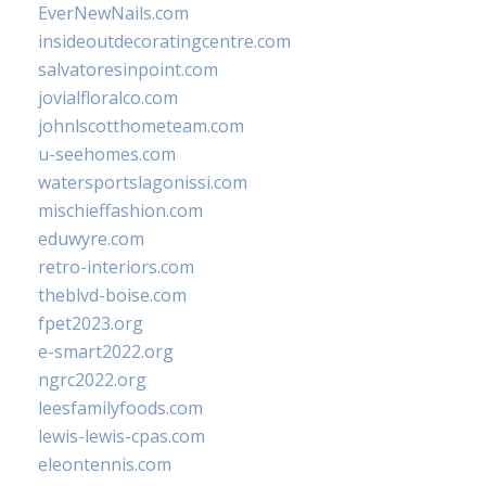
EverNewNails.com
insideoutdecoratingcentre.com
salvatoresinpoint.com
jovialfloralco.com
johnlscotthometeam.com
u-seehomes.com
watersportslagonissi.com
mischieffashion.com
eduwyre.com
retro-interiors.com
theblvd-boise.com
fpet2023.org
e-smart2022.org
ngrc2022.org
leesfamilyfoods.com
lewis-lewis-cpas.com
eleontennis.com