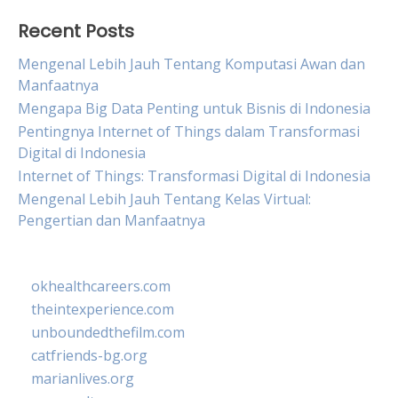
Recent Posts
Mengenal Lebih Jauh Tentang Komputasi Awan dan
Manfaatnya
Mengapa Big Data Penting untuk Bisnis di Indonesia
Pentingnya Internet of Things dalam Transformasi
Digital di Indonesia
Internet of Things: Transformasi Digital di Indonesia
Mengenal Lebih Jauh Tentang Kelas Virtual:
Pengertian dan Manfaatnya
okhealthcareers.com
theintexperience.com
unboundedthefilm.com
catfriends-bg.org
marianlives.org