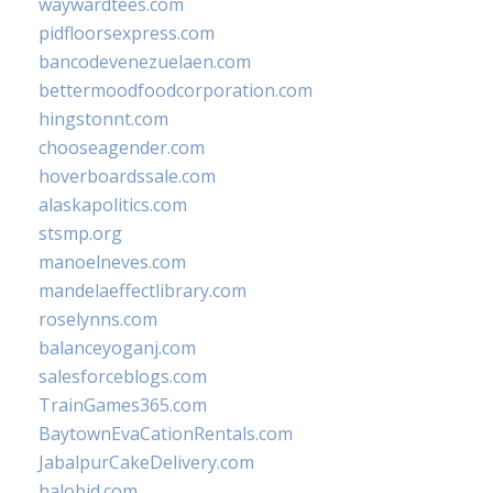
waywardtees.com
pidfloorsexpress.com
bancodevenezuelaen.com
bettermoodfoodcorporation.com
hingstonnt.com
chooseagender.com
hoverboardssale.com
alaskapolitics.com
stsmp.org
manoelneves.com
mandelaeffectlibrary.com
roselynns.com
balanceyoganj.com
salesforceblogs.com
TrainGames365.com
BaytownEvaCationRentals.com
JabalpurCakeDelivery.com
halobjd.com