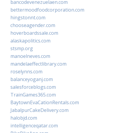
bancodevenezuelaen.com
bettermoodfoodcorporation.com
hingstonnt.com
chooseagender.com
hoverboardssale.com
alaskapolitics.com
stsmp.org
manoelneves.com
mandelaeffectlibrary.com
roselynns.com
balanceyoganj.com
salesforceblogs.com
TrainGames365.com
BaytownEvaCationRentals.com
JabalpurCakeDelivery.com
halobjd.com
intelligenceqatar.com