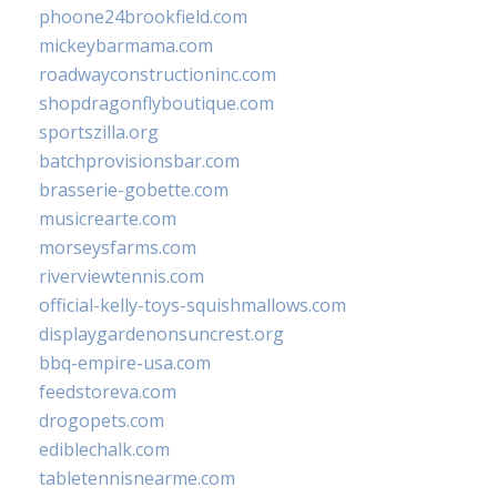
phoone24brookfield.com
mickeybarmama.com
roadwayconstructioninc.com
shopdragonflyboutique.com
sportszilla.org
batchprovisionsbar.com
brasserie-gobette.com
musicrearte.com
morseysfarms.com
riverviewtennis.com
official-kelly-toys-squishmallows.com
displaygardenonsuncrest.org
bbq-empire-usa.com
feedstoreva.com
drogopets.com
ediblechalk.com
tabletennisnearme.com