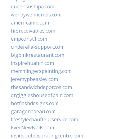
queensushipa.com
wendyweimerdds.com
ameri-camp.com
hrsreceivables.com
empconst1.com
cinderella-support.com
bigpinkrestaurant.com
inspirehuahin.com
memmingerspainting.com
jeremypbeasley.com
thesandwichdepotcos.com
drgiggleshouseofpain.com
hotflashdesigns.com
garagenadeau.com
lifestylechauffeurservice.com
EverNewNails.com
insideoutdecoratingcentre.com