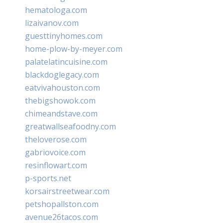
hematologa.com
lizaivanov.com
guesttinyhomes.com
home-plow-by-meyer.com
palatelatincuisine.com
blackdoglegacy.com
eatvivahouston.com
thebigshowok.com
chimeandstave.com
greatwallseafoodny.com
theloverose.com
gabriovoice.com
resinflowart.com
p-sports.net
korsairstreetwear.com
petshopallston.com
avenue26tacos.com