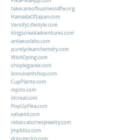
PikaPikaApp.com
takecareofbusinessdfw.org
HamadaOfJapan.com
VersifyLifestyle.com
kingscreekadventures.com
antaeuslabs.com
purelycleanchemdry.com
WishOping.com
shoplegacee.com
bonvivantshop.com
CupPlante.com
mpzin.com
stcreal.com
PopUpFlea.com
valueml.com
rebeccatorresjewelry.com
jmpbliss.com
drjorgerico.com