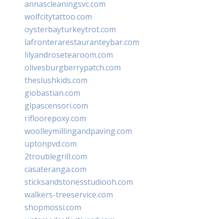
annascleaningsvc.com
wolfcitytattoo.com
oysterbayturkeytrot.com
lafronterarestauranteybar.com
lilyandrosetearoom.com
olivesburgberrypatch.com
theslushkids.com
giobastian.com
glpascensori.com
rifloorepoxy.com
woolleymillingandpaving.com
uptonpvd.com
2troublegrill.com
casateranga.com
sticksandstonesstudiooh.com
walkers-treeservice.com
shopmossi.com