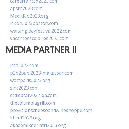
careerfaircsd2023.com
apsth2023.com
MedItRio2023.org
lcicon2023boston.com
waitangidayfestival2022.com
vacancesscolaires2022.com
MEDIA PARTNER II
isth2022.com
p2b2pabi2023-makassar.com
wocfparis2023.org
sinc2023.com
scdlqatar2022-qa.com
thecolumbiagrill.com
provisionscheeseandwineshoppe.com
khedi2023.org
akademikgeriatri2023.org