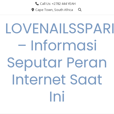
Skip
Call Us: +2782 444 YEAH
to
Cape Town, South Africa
content
LOVENAILSSPAR
– Informasi
Seputar Peran
Internet Saat
Ini