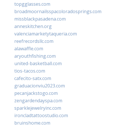
topgglasses.com
broadmoornailsspacoloradosprings.com
missblackpasadena.com
anneskitchen.org
valenciamarketytaqueria.com
reefrecordsllc.com
alawaffle.com
aryouthfishing.com
united-basketball.com
tios-tacos.com
cafecito-satx.com
graduacionviu2023.com
pecanjackstogo.com
zengardendayspa.com
sparklejewelryinc.com
ironcladtattoostudio.com
bruinshome.com