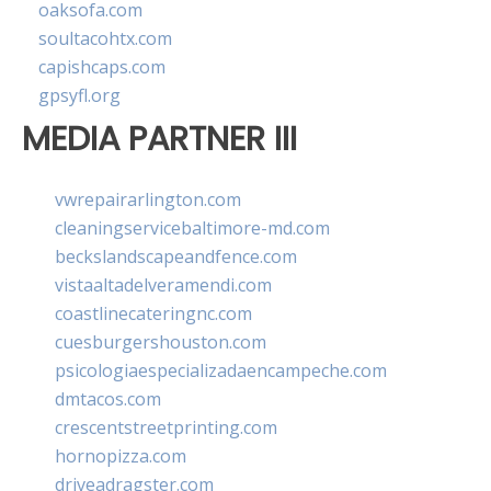
oaksofa.com
soultacohtx.com
capishcaps.com
gpsyfl.org
MEDIA PARTNER III
vwrepairarlington.com
cleaningservicebaltimore-md.com
beckslandscapeandfence.com
vistaaltadelveramendi.com
coastlinecateringnc.com
cuesburgershouston.com
psicologiaespecializadaencampeche.com
dmtacos.com
crescentstreetprinting.com
hornopizza.com
driveadragster.com