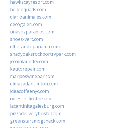
hawkscayresort.com
hellonquads.com
diarioanimales.com
decogaleri.com
unavozparadios.com
shoes-vert.com
elbotanicopanama.com
shadyoaksrockportrvpark.com
jccoinlaundry.com
kautorepair.com
marjaeswinebar.com
elmazatlanclinton.com
ideacoffeenyc.com
odieschillicothe.com
lacantinitagalesburg.com
pizzadeliverybristol.com
greenstarsmogcheck.com