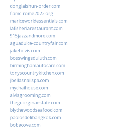
donglaishun-order.com
fiamc-rome2022.org
mariceworldessentials.com
lafisheriarestaurant.com
915jazzandmore.com
aguadulce-countryfair.com
jakehovis.com
bosswingsduluth.com
birminghamautocare.com
tonyscountrykitchen.com
jbellasnailspa.com
mychaihouse.com
alvisgrooming.com
thegeorginaestate.com
blythewoodseafood.com
paolosdelibangkok.com
bobacove.com