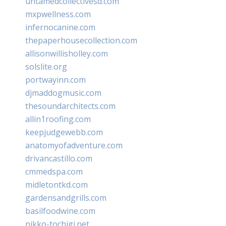
untamedcollectivesd.com
mxpwellness.com
infernocanine.com
thepaperhousecollection.com
allisonwillisholley.com
solslite.org
portwayinn.com
djmaddogmusic.com
thesoundarchitects.com
allin1roofing.com
keepjudgewebb.com
anatomyofadventure.com
drivancastillo.com
cmmedspa.com
midletontkd.com
gardensandgrills.com
basilfoodwine.com
nikko-tochigi.net