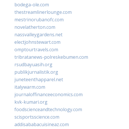
bodega-ole.com
thestreamlinerlounge.com
mestrinorubanofc.com
novelatherton.com
nassvalleygardens.net
electjohnstewart.com
omptourtravels.com
tribratanews-polreskebumen.com
rsudbayuasih.org
publikjurnalistik.org
juneteenthapparel.net
italywarm.com
journaloffinanceeconomics.com
kvk-kumari.org
foodscienceandtechnology.com
scisportsscience.com
addisababacuisineaz.com