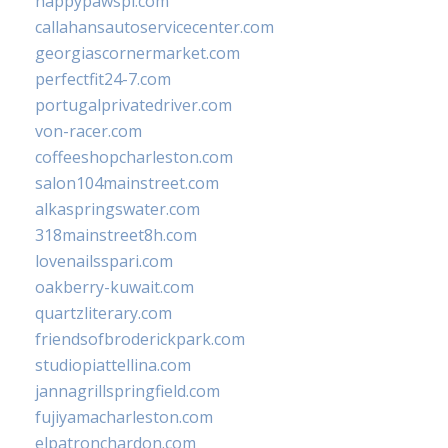
happypawspl.com
callahansautoservicecenter.com
georgiascornermarket.com
perfectfit24-7.com
portugalprivatedriver.com
von-racer.com
coffeeshopcharleston.com
salon104mainstreet.com
alkaspringswater.com
318mainstreet8h.com
lovenailsspari.com
oakberry-kuwait.com
quartzliterary.com
friendsofbroderickpark.com
studiopiattellina.com
jannagrillspringfield.com
fujiyamacharleston.com
elpatronchardon.com