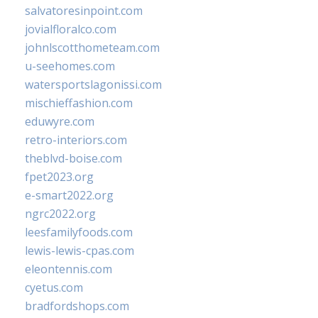
salvatoresinpoint.com
jovialfloralco.com
johnlscotthometeam.com
u-seehomes.com
watersportslagonissi.com
mischieffashion.com
eduwyre.com
retro-interiors.com
theblvd-boise.com
fpet2023.org
e-smart2022.org
ngrc2022.org
leesfamilyfoods.com
lewis-lewis-cpas.com
eleontennis.com
cyetus.com
bradfordshops.com