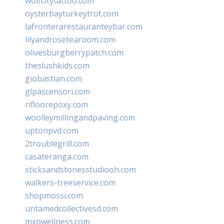
wolfcitytattoo.com
oysterbayturkeytrot.com
lafronterarestauranteybar.com
lilyandrosetearoom.com
olivesburgberrypatch.com
theslushkids.com
giobastian.com
glpascensori.com
rifloorepoxy.com
woolleymillingandpaving.com
uptonpvd.com
2troublegrill.com
casateranga.com
sticksandstonesstudiooh.com
walkers-treeservice.com
shopmossi.com
untamedcollectivesd.com
mxpwellness.com