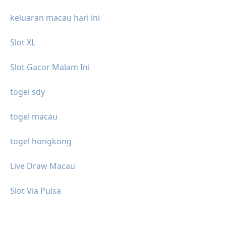
keluaran macau hari ini
Slot XL
Slot Gacor Malam Ini
togel sdy
togel macau
togel hongkong
Live Draw Macau
Slot Via Pulsa