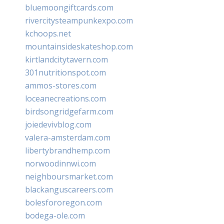
bluemoongiftcards.com
rivercitysteampunkexpo.com
kchoops.net
mountainsideskateshop.com
kirtlandcitytavern.com
301nutritionspot.com
ammos-stores.com
loceanecreations.com
birdsongridgefarm.com
joiedevivblog.com
valera-amsterdam.com
libertybrandhemp.com
norwoodinnwi.com
neighboursmarket.com
blackanguscareers.com
bolesfororegon.com
bodega-ole.com