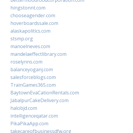
bettermoodfoodcorporation.com
hingstonnt.com
chooseagender.com
hoverboardssale.com
alaskapolitics.com
stsmp.org
manoelneves.com
mandelaeffectlibrary.com
roselynns.com
balanceyoganj.com
salesforceblogs.com
TrainGames365.com
BaytownEvaCationRentals.com
JabalpurCakeDelivery.com
halobjd.com
intelligenceqatar.com
PikaPikaApp.com
takecareofbusinessdfw.org