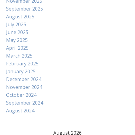
November 2025
September 2025
August 2025
July 2025
June 2025
May 2025
April 2025
March 2025
February 2025
January 2025
December 2024
November 2024
October 2024
September 2024
August 2024
August 2026