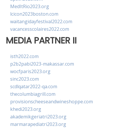
MedItRio2023.org
lcicon2023boston.com
waitangidayfestival2022.com
vacancesscolaires2022.com
MEDIA PARTNER II
isth2022.com
p2b2pabi2023-makassar.com
wocfparis2023.org
sinc2023.com
scdlqatar2022-qa.com
thecolumbiagrill.com
provisionscheeseandwineshoppe.com
khedi2023.org
akademikgeriatri2023.org
marmarapediatri2023.org