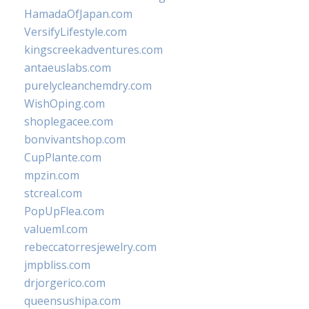
HamadaOfJapan.com
VersifyLifestyle.com
kingscreekadventures.com
antaeuslabs.com
purelycleanchemdry.com
WishOping.com
shoplegacee.com
bonvivantshop.com
CupPlante.com
mpzin.com
stcreal.com
PopUpFlea.com
valueml.com
rebeccatorresjewelry.com
jmpbliss.com
drjorgerico.com
queensushipa.com