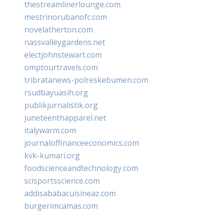
thestreamlinerlounge.com
mestrinorubanofc.com
novelatherton.com
nassvalleygardens.net
electjohnstewart.com
omptourtravels.com
tribratanews-polreskebumen.com
rsudbayuasih.org
publikjurnalistik.org
juneteenthapparel.net
italywarm.com
journaloffinanceeconomics.com
kvk-kumari.org
foodscienceandtechnology.com
scisportsscience.com
addisababacuisineaz.com
burgerimcamas.com