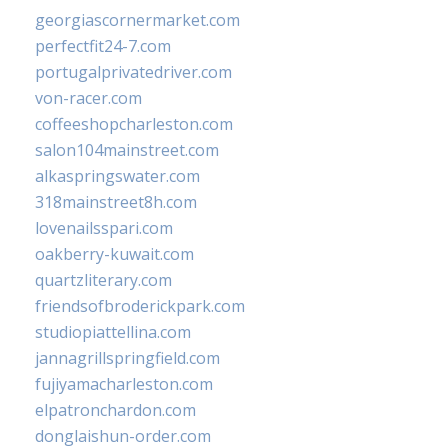
georgiascornermarket.com
perfectfit24-7.com
portugalprivatedriver.com
von-racer.com
coffeeshopcharleston.com
salon104mainstreet.com
alkaspringswater.com
318mainstreet8h.com
lovenailsspari.com
oakberry-kuwait.com
quartzliterary.com
friendsofbroderickpark.com
studiopiattellina.com
jannagrillspringfield.com
fujiyamacharleston.com
elpatronchardon.com
donglaishun-order.com