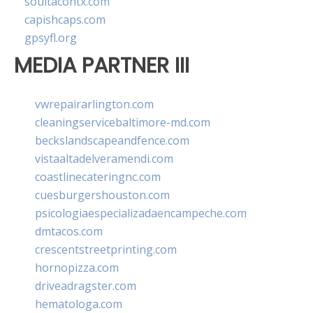
soultacohtx.com
capishcaps.com
gpsyfl.org
MEDIA PARTNER III
vwrepairarlington.com
cleaningservicebaltimore-md.com
beckslandscapeandfence.com
vistaaltadelveramendi.com
coastlinecateringnc.com
cuesburgershouston.com
psicologiaespecializadaencampeche.com
dmtacos.com
crescentstreetprinting.com
hornopizza.com
driveadragster.com
hematologa.com