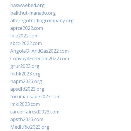
naswwebed.org
balithut-manado.org
alteregotradingcompany.org
aprce2022.com
ibie2022.com
sbcc-2022.com
AngolaOilAndGas2022.com
Convoy4Freedom2022.com
grur2023.org
hkhk2023.org
napm2023.org
apsdfd2023.org
forumausape2023.com
imkl2023.com
careerfaircsd2023.com
apsth2023.com
MedItRio2023.org