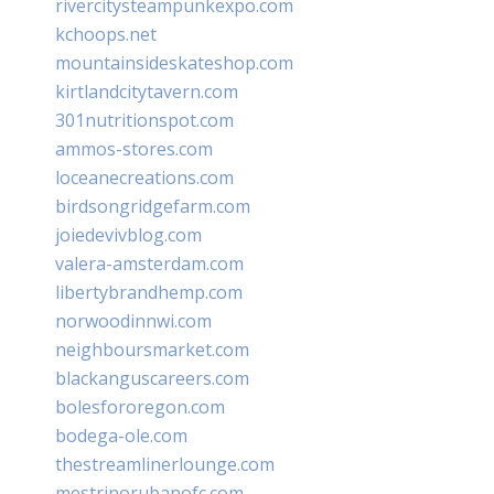
rivercitysteampunkexpo.com
kchoops.net
mountainsideskateshop.com
kirtlandcitytavern.com
301nutritionspot.com
ammos-stores.com
loceanecreations.com
birdsongridgefarm.com
joiedevivblog.com
valera-amsterdam.com
libertybrandhemp.com
norwoodinnwi.com
neighboursmarket.com
blackanguscareers.com
bolesfororegon.com
bodega-ole.com
thestreamlinerlounge.com
mestrinorubanofc.com