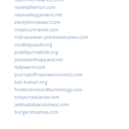
novelatherton.com
nassvalleygardens.net
electjohnstewart.com
omptourtravels.com
tribratanews-polreskebumen.com
rsudbayuasih.org
publikjurnalistik.org
juneteenthapparel.net
italywarm.com
journaloffinanceeconomics.com
kvk-kumari.org
foodscienceandtechnology.com
scisportsscience.com
addisababacuisineaz.com
burgerimcamas.com