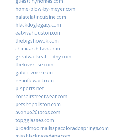
guesttinyhomes.com
home-plow-by-meyer.com
palatelatincuisine.com
blackdoglegacy.com
eatvivahouston.com
thebigshowok.com
chimeandstave.com
greatwallseafoodny.com
theloverose.com
gabriovoice.com
resinflowart.com
p-sports.net
korsairstreetwear.com
petshopallston.com
avenue26tacos.com
topgglasses.com
broadmoornailsspacoloradosprings.com
missblackpasadena.com