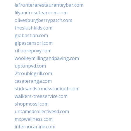
lafronterarestauranteybar.com
lilyandrosetearoom.com
olivesburgberrypatch.com
theslushkids.com
giobastian.com
glpascensori.com
rifloorepoxy.com
woolleymillingandpaving.com
uptonpvd.com
2troublegrill.com
casateranga.com
sticksandstonesstudiooh.com
walkers-treeservice.com
shopmossi.com
untamedcollectivesd.com
mxpwellness.com
infernocanine.com