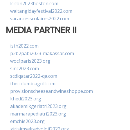
lcicon2023boston.com
waitangidayfestival2022.com
vacancesscolaires2022.com
MEDIA PARTNER II
isth2022.com
p2b2pabi2023-makassar.com
wocfparis2023.org
sinc2023.com
scdlqatar2022-qa.com
thecolumbiagrill.com
provisionscheeseandwineshoppe.com
khedi2023.org
akademikgeriatri2023.org
marmarapediatri2023.org
emchie2023.org
girisimselradyoloji2022.org