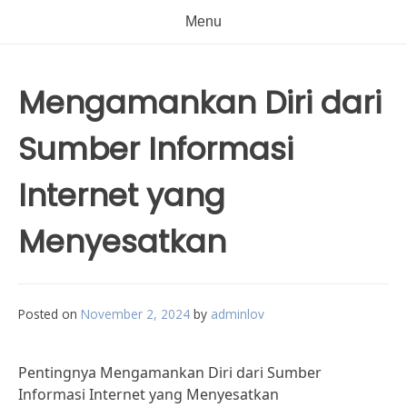
Menu
Mengamankan Diri dari
Sumber Informasi
Internet yang
Menyesatkan
Posted on
November 2, 2024
by
adminlov
Pentingnya Mengamankan Diri dari Sumber
Informasi Internet yang Menyesatkan