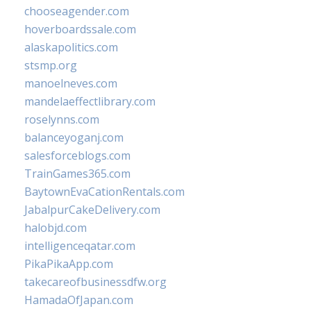
chooseagender.com
hoverboardssale.com
alaskapolitics.com
stsmp.org
manoelneves.com
mandelaeffectlibrary.com
roselynns.com
balanceyoganj.com
salesforceblogs.com
TrainGames365.com
BaytownEvaCationRentals.com
JabalpurCakeDelivery.com
halobjd.com
intelligenceqatar.com
PikaPikaApp.com
takecareofbusinessdfw.org
HamadaOfJapan.com