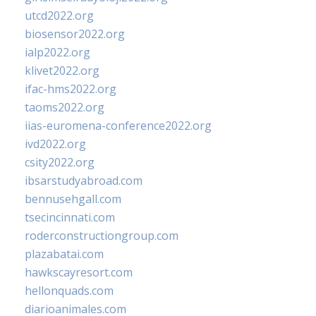
utcd2022.org
biosensor2022.org
ialp2022.org
klivet2022.org
ifac-hms2022.org
taoms2022.org
iias-euromena-conference2022.org
ivd2022.org
csity2022.org
ibsarstudyabroad.com
bennusehgall.com
tsecincinnati.com
roderconstructiongroup.com
plazabatai.com
hawkscayresort.com
hellonquads.com
diarioanimales.com