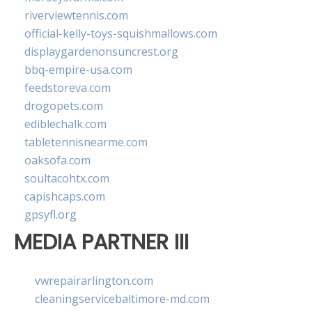
riverviewtennis.com
official-kelly-toys-squishmallows.com
displaygardenonsuncrest.org
bbq-empire-usa.com
feedstoreva.com
drogopets.com
ediblechalk.com
tabletennisnearme.com
oaksofa.com
soultacohtx.com
capishcaps.com
gpsyfl.org
MEDIA PARTNER III
vwrepairarlington.com
cleaningservicebaltimore-md.com