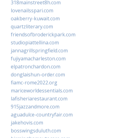
318mainstreet8h.com
lovenailsspari.com
oakberry-kuwait.com
quartzliterary.com
friendsofbroderickpark.com
studiopiattellina.com
jannagrillspringfield.com
fujiyamacharleston.com
elpatronchardon.com
donglaishun-order.com
fiamc-rome2022.org
mariceworldessentials.com
lafisheriarestaurant.com
915jazzandmore.com
aguadulce-countryfair.com
jakehovis.com
bosswingsduluth.com