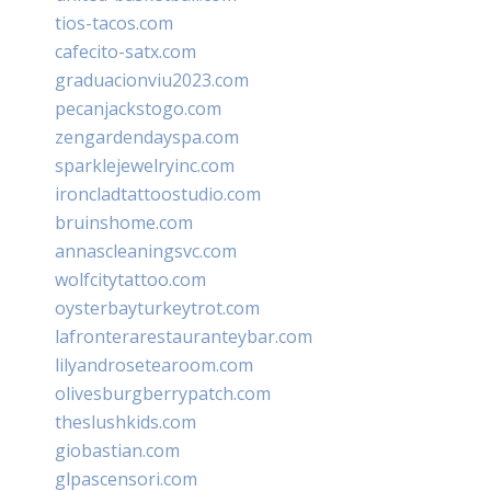
tios-tacos.com
cafecito-satx.com
graduacionviu2023.com
pecanjackstogo.com
zengardendayspa.com
sparklejewelryinc.com
ironcladtattoostudio.com
bruinshome.com
annascleaningsvc.com
wolfcitytattoo.com
oysterbayturkeytrot.com
lafronterarestauranteybar.com
lilyandrosetearoom.com
olivesburgberrypatch.com
theslushkids.com
giobastian.com
glpascensori.com