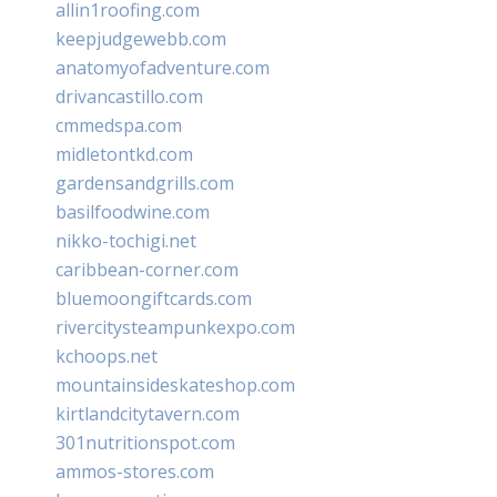
allin1roofing.com
keepjudgewebb.com
anatomyofadventure.com
drivancastillo.com
cmmedspa.com
midletontkd.com
gardensandgrills.com
basilfoodwine.com
nikko-tochigi.net
caribbean-corner.com
bluemoongiftcards.com
rivercitysteampunkexpo.com
kchoops.net
mountainsideskateshop.com
kirtlandcitytavern.com
301nutritionspot.com
ammos-stores.com