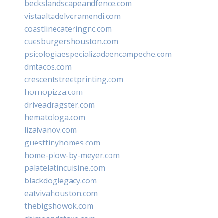
beckslandscapeandfence.com
vistaaltadelveramendi.com
coastlinecateringnc.com
cuesburgershouston.com
psicologiaespecializadaencampeche.com
dmtacos.com
crescentstreetprinting.com
hornopizza.com
driveadragster.com
hematologa.com
lizaivanov.com
guesttinyhomes.com
home-plow-by-meyer.com
palatelatincuisine.com
blackdoglegacy.com
eatvivahouston.com
thebigshowok.com