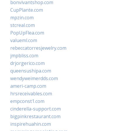
bonvivantshop.com
CupPlante.com
mpzin.com
stcreal.com
PopUpFlea.com
valueml.com
rebeccatorresjewelry.com
jmpbliss.com
drjorgerico.com
queensushipa.com
wendyweimerdds.com
ameri-camp.com
hrsreceivables.com
empconst1.com
cinderella-support.com
bigpinkrestaurant.com
inspirehuahin.com