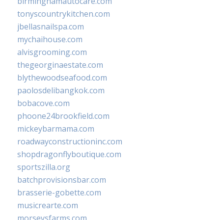
birminghamautocare.com
tonyscountrykitchen.com
jbellasnailspa.com
mychaihouse.com
alvisgrooming.com
thegeorginaestate.com
blythewoodseafood.com
paolosdelibangkok.com
bobacove.com
phoone24brookfield.com
mickeybarmama.com
roadwayconstructioninc.com
shopdragonflyboutique.com
sportszilla.org
batchprovisionsbar.com
brasserie-gobette.com
musicrearte.com
morseysfarms.com