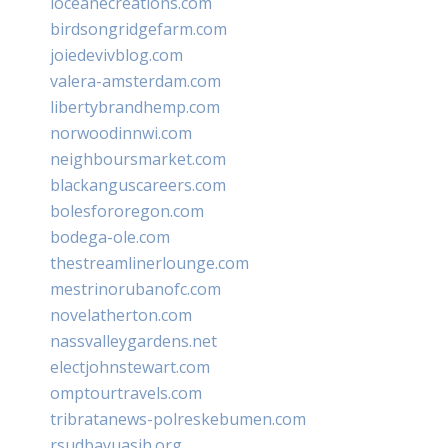
loceanecreations.com
birdsongridgefarm.com
joiedevivblog.com
valera-amsterdam.com
libertybrandhemp.com
norwoodinnwi.com
neighboursmarket.com
blackanguscareers.com
bolesfororegon.com
bodega-ole.com
thestreamlinerlounge.com
mestrinorubanofc.com
novelatherton.com
nassvalleygardens.net
electjohnstewart.com
omptourtravels.com
tribratanews-polreskebumen.com
rsudbayuasih.org