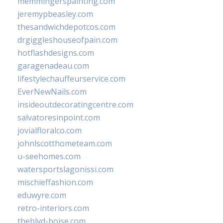
memmingerspainting.com
jeremypbeasley.com
thesandwichdepotcos.com
drgiggleshouseofpain.com
hotflashdesigns.com
garagenadeau.com
lifestylechauffeurservice.com
EverNewNails.com
insideoutdecoratingcentre.com
salvatoresinpoint.com
jovialfloralco.com
johnlscotthometeam.com
u-seehomes.com
watersportslagonissi.com
mischieffashion.com
eduwyre.com
retro-interiors.com
theblvd-boise.com