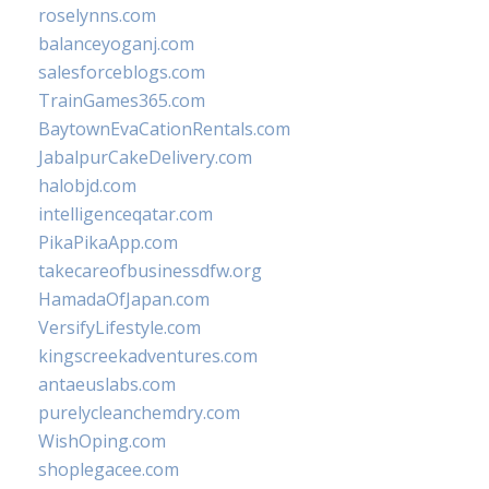
roselynns.com
balanceyoganj.com
salesforceblogs.com
TrainGames365.com
BaytownEvaCationRentals.com
JabalpurCakeDelivery.com
halobjd.com
intelligenceqatar.com
PikaPikaApp.com
takecareofbusinessdfw.org
HamadaOfJapan.com
VersifyLifestyle.com
kingscreekadventures.com
antaeuslabs.com
purelycleanchemdry.com
WishOping.com
shoplegacee.com