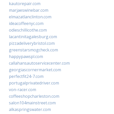
kautorepair.com
marjaeswinebar.com
elmazatlanclinton.com
ideacoffeenyc.com
odieschillicothe.com
lacantinitagalesburg.com
pizzadeliverybristol.com
greenstarsmogcheck.com
happypawspl.com
callahansautoservicecenter.com
georgiascornermarket.com
perfectfit24-7.com
portugalprivatedriver.com
von-racer.com
coffeeshopcharleston.com
salon104mainstreet.com
alkaspringswater.com