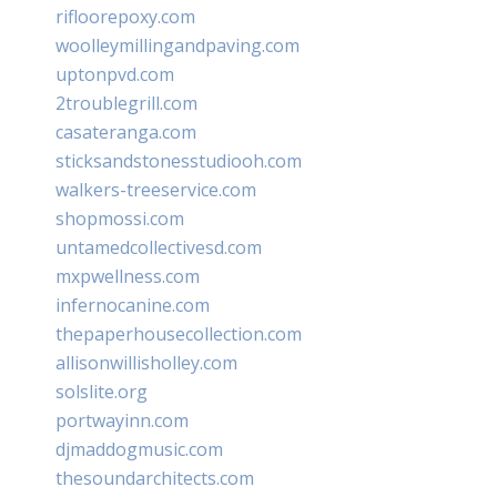
rifloorepoxy.com
woolleymillingandpaving.com
uptonpvd.com
2troublegrill.com
casateranga.com
sticksandstonesstudiooh.com
walkers-treeservice.com
shopmossi.com
untamedcollectivesd.com
mxpwellness.com
infernocanine.com
thepaperhousecollection.com
allisonwillisholley.com
solslite.org
portwayinn.com
djmaddogmusic.com
thesoundarchitects.com