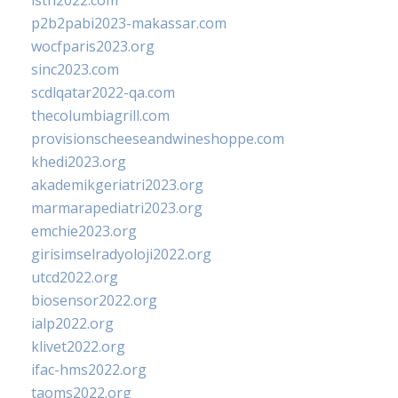
isth2022.com
p2b2pabi2023-makassar.com
wocfparis2023.org
sinc2023.com
scdlqatar2022-qa.com
thecolumbiagrill.com
provisionscheeseandwineshoppe.com
khedi2023.org
akademikgeriatri2023.org
marmarapediatri2023.org
emchie2023.org
girisimselradyoloji2022.org
utcd2022.org
biosensor2022.org
ialp2022.org
klivet2022.org
ifac-hms2022.org
taoms2022.org