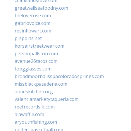
chimeandstave.com
greatwallseafoodny.com
theloverose.com
gabriovoice.com
resinflowart.com
p-sports.net
korsairstreetwear.com
petshopallston.com
avenue26tacos.com
topgglasses.com
broadmoornailsspacoloradosprings.com
missblackpasadena.com
anneskitchen.org
valenciamarketytaqueria.com
reefrecordsllc.com
alawaffle.com
aryouthfishing.com
united-basketball.com