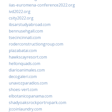
iias-euromena-conference2022.org
ivd2022.org
csity2022.org
ibsarstudyabroad.com
bennusehgall.com
tsecincinnati.com
roderconstructiongroup.com
plazabatai.com
hawkscayresort.com
hellonquads.com
diarioanimales.com
decogaleri.com
unavozparadios.com
shoes-vert.com
elbotanicopanama.com
shadyoaksrockportrvpark.com
jccoinlaundry.com