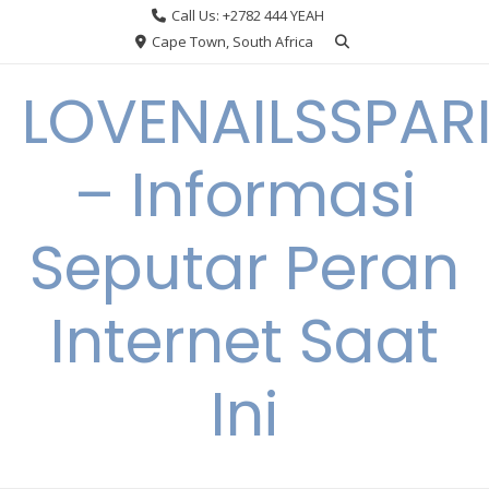
Skip
Call Us: +2782 444 YEAH
to
Cape Town, South Africa
content
LOVENAILSSPAR
– Informasi
Seputar Peran
Internet Saat
Ini