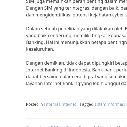
SIM juga memainkan peran penting dalam men
Dengan SIM yang terintegrasi dengan baik, ba
dan mengidentifikasi potensi kejahatan cyber 
Dalam sebuah penelitian yang dilakukan oleh
yang baik cenderung memiliki tingkat kepuasa
Banking. Hal ini menunjukkan betapa penting
keseluruhan.
Dengan demikian, tidak dapat dipungkiri bet
Internet Banking di Indonesia. Bank-bank p
dapat bersaing dalam era digital yang semaki
layanan Internet Banking yang lebih unggul 
Posted in
Informasi Internet
Tagged
sistem informasi