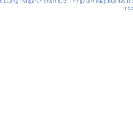
tu Luang
Pengaruh Internet of Things terhadap Kualitas Hi
Indo