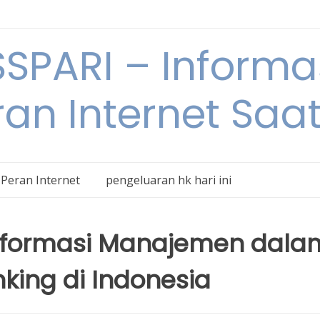
SPARI – Informa
an Internet Saat
Peran Internet
pengeluaran hk hari ini
Informasi Manajemen dala
king di Indonesia