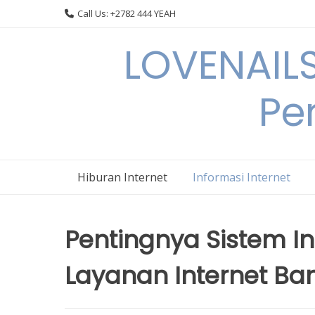
Skip
Call Us: +2782 444 YEAH
to
content
LOVENAILS
Per
Hiburan Internet
Informasi Internet
Pentingnya Sistem 
Layanan Internet Ban