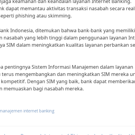
jaga keamanan dan keandalan layanan Internet Banking.
nk dapat memantau aktivitas transaksi nasabah secara real
seperti phishing atau skimming.
 Bank Indonesia, ditemukan bahwa bank-bank yang memilik
n nasabah yang lebih tinggi dalam penggunaan layanan Int
nya SIM dalam meningkatkan kualitas layanan perbankan s
apa pentingnya Sistem Informasi Manajemen dalam layanan
erlu terus mengembangkan dan meningkatkan SIM mereka u
n kompetitif. Dengan SIM yang baik, bank dapat memberika
dan memuaskan bagi nasabah mereka.
 manajemen internet banking