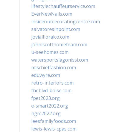
lifestylechauffeurservice.com
EverNewNails.com
insideoutdecoratingcentre.com
salvatoresinpoint.com
jovialfloralco.com
johnlscotthometeam.com
u-seehomes.com
watersportslagonissi.com
mischieffashion.com
eduwyre.com
retro-interiors.com
theblvd-boise.com
fpet2023.org
e-smart2022.org
ngrc2022.org
leesfamilyfoods.com
lewis-lewis-cpas.com