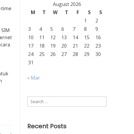
August 2026
-time
M
T
W
T
F
S
S
1
2
3
4
5
6
7
8
9
i SIM
ernet
10
11
12
13
14
15
16
ecara
17
18
19
20
21
22
23
24
25
26
27
28
29
30
31
ntuk
« Mar
n
Search
for:
Recent Posts