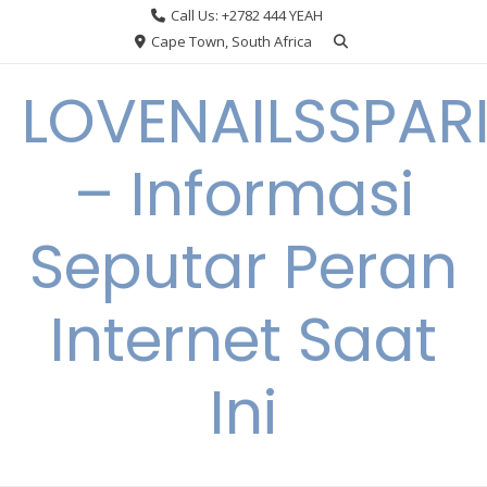
Skip
Call Us: +2782 444 YEAH
to
Cape Town, South Africa
content
LOVENAILSSPAR
– Informasi
Seputar Peran
Internet Saat
Ini